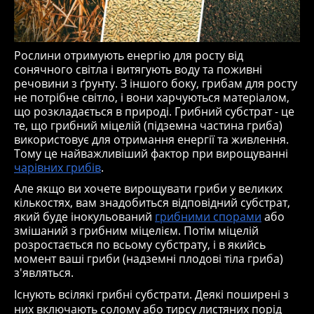
Рослини отримують енергію для росту від
сонячного світла і витягують воду та поживні
речовини з ґрунту. З іншого боку, грибам для росту
не потрібне світло, і вони харчуються матеріалом,
що розкладається в природі. Грибний субстрат - це
те, що грибний міцелій (підземна частина гриба)
використовує для отримання енергії та живлення.
Тому це найважливіший фактор при вирощуванні
чарівних грибів
.
Але якщо ви хочете вирощувати гриби у великих
кількостях, вам знадобиться відповідний субстрат,
який буде інокульований
грибними спорами
або
змішаний з грибним міцелієм. Потім міцелій
розростається по всьому субстрату, і в якийсь
момент ваші гриби (надземні плодові тіла гриба)
з'являться.
Існують всілякі грибні субстрати. Деякі поширені з
них включають солому або тирсу листяних порід