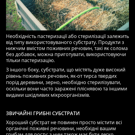
Необхідність пастеризації або стерилізації залежить
від типу використовуваного субстрату. Продукти з
нижчим вмістом поживних речовин, такі як солома
без добавок, можна приготувати, використовуючи
тільки пастеризацію.
З іншого боку, субстрати, що містять дуже високий
рівень поживних речовин, як-от тирса твердих
порід деревини, зерно, необхідно стерилізувати,
оскільки вони часто заражені пліснявою та іншими
видами шкідливих мікроорганізмів.
ЗВИЧАЙНІ ГРИБНІ СУБСТРАТИ
Хороший субстрат не повинен просто містити всі
органічні поживні речовини, необхідні вашим
грибам для росту; з ним також має бути легко