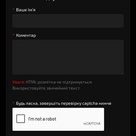
Ваше Iм’я
Коментар
Увага:
HTML розмітка не підтримується.
Використовуйте звичайний текст.
Будь ласка, завершіть перевірку captcha нижче