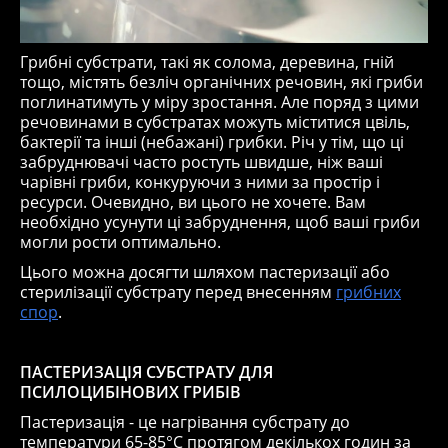
Грибні субстрати, такі як солома, деревина, гній
тощо, містять безліч органічних речовин, які гриби
поглинатимуть у міру зростання. Але поряд з цими
речовинами в субстратах можуть міститися цвіль,
бактерії та інші (небажані) грибки. Річ у тім, що ці
забруднювачі часто ростуть швидше, ніж ваші
чарівні гриби, конкуруючи з ними за простір і
ресурси. Очевидно, ви цього не хочете. Вам
необхідно усунути ці забруднення, щоб ваші гриби
могли рости оптимально.
Цього можна досягти шляхом пастеризації або
стерилізації субстрату перед внесенням
грибних
спор
.
ПАСТЕРИЗАЦІЯ СУБСТРАТУ ДЛЯ
ПСИЛОЦИБІНОВИХ ГРИБІВ
Пастеризація - це нагрівання субстрату до
температури 65-85°C протягом декількох годин за