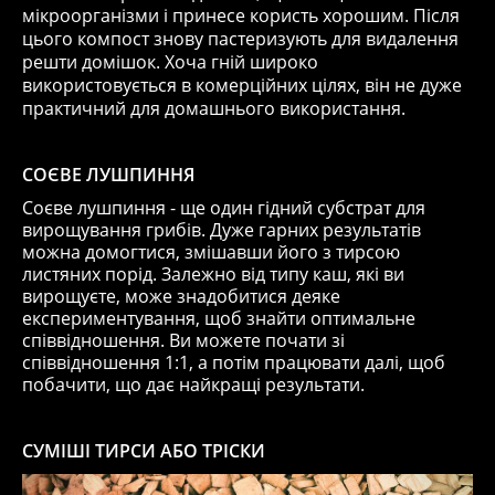
мікроорганізми і принесе користь хорошим. Після
цього компост знову пастеризують для видалення
решти домішок. Хоча гній широко
використовується в комерційних цілях, він не дуже
практичний для домашнього використання.
СОЄВЕ ЛУШПИННЯ
Соєве лушпиння - ще один гідний субстрат для
вирощування грибів. Дуже гарних результатів
можна домогтися, змішавши його з тирсою
листяних порід. Залежно від типу каш, які ви
вирощуєте, може знадобитися деяке
експериментування, щоб знайти оптимальне
співвідношення. Ви можете почати зі
співвідношення 1:1, а потім працювати далі, щоб
побачити, що дає найкращі результати.
СУМІШІ ТИРСИ АБО ТРІСКИ