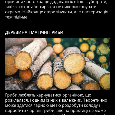
причини часто краще додавати їх в інші субстрати,
такі як кокос або тирса, а не використовувати
окремо. Найкраще стерилізувати, але пастеризація
теж підійде.
ДЕРЕВИНА І МАГІЧНІ ГРИБИ
Гриби люблять харчуватися органікою, що
розклалася, і одним із них є валежник. Теоретично
може здатися гарною ідеєю роздобути колоду і
виростити чарівні гриби, але на практиці це може