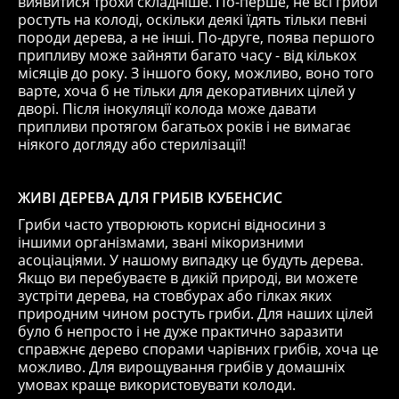
виявитися трохи складніше. По-перше, не всі гриби
ростуть на колоді, оскільки деякі їдять тільки певні
породи дерева, а не інші. По-друге, поява першого
припливу може зайняти багато часу - від кількох
місяців до року. З іншого боку, можливо, воно того
варте, хоча б не тільки для декоративних цілей у
дворі. Після інокуляції колода може давати
припливи протягом багатьох років і не вимагає
ніякого догляду або стерилізації!
ЖИВІ ДЕРЕВА ДЛЯ ГРИБІВ КУБЕНСИС
Гриби часто утворюють корисні відносини з
іншими організмами, звані мікоризними
асоціаціями. У нашому випадку це будуть дерева.
Якщо ви перебуваєте в дикій природі, ви можете
зустріти дерева, на стовбурах або гілках яких
природним чином ростуть гриби. Для наших цілей
було б непросто і не дуже практично заразити
справжнє дерево спорами чарівних грибів, хоча це
можливо. Для вирощування грибів у домашніх
умовах краще використовувати колоди.