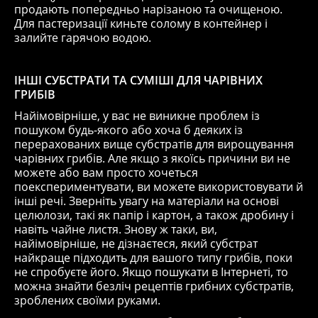
продають попередньо нарізаною та очищеною.
Для пастеризації киньте солому в контейнер і
залийте гарячою водою.
ІНШІ СУБСТРАТИ ТА СУМІШІ ДЛЯ ЧАРІВНИХ
ГРИБІВ
Найімовірніше, у вас не виникне проблем із
пошуком будь-якого або хоча б деяких із
перерахованих вище субстратів для вирощування
чарівних грибів. Але якщо з якоїсь причини ви не
можете або вам просто хочеться
поекспериментувати, ви можете використовувати й
інші речі. Зверніть увагу на матеріали на основі
целюлози, такі як папір і картон, а також дробину і
навіть чайне листя. Знову ж таки, ви,
найімовірніше, не дізнаєтеся, який субстрат
найкраще підходить для вашого типу грибів, поки
не спробуєте його. Якщо пошукати в Інтернеті, то
можна знайти безліч рецептів грибних субстратів,
зроблених своїми руками.