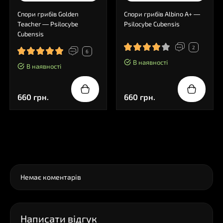
Спори грибів Golden
Спори грибів Albino A+ —
Teacher — Psilocybe
Psilocybe Cubensis
Cubensis
2
6
В наявності
В наявності
660 грн.
660 грн.
0
Коментарі
Немає коментарів
Написати відгук