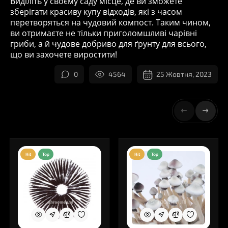
Виділіть у своєму саду місце, де ви зможете
зберігати красиву купу відходів, які з часом
перетворяться на чудовий компост. Таким чином,
ви отримаєте не тільки приголомшливі чарівні
гриби, а й чудове добриво для ґрунту для всього,
що ви захочете виростити!
0
4564
25 Жовтня, 2023
Hit
Top
Hit
Top