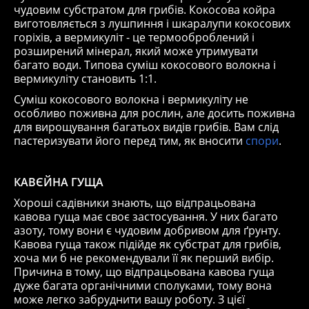
чудовим субстратом для грибів. Кокосова койра
виготовляється з лушпиння і шкаралупи кокосових
горіхів, а вермикуліт - це термооброблений і
розширений мінерал, який може утримувати
багато води. Типова суміш кокосового волокна і
вермикуліту становить 1:1.
Суміш кокосового волокна і вермикуліту не
особливо поживна для рослин, але досить поживна
для вирощування багатьох видів грибів. Вам слід
пастеризувати його перед тим, як вносити
спори
.
КАВЄЙНА ГУЩА
Хороші садівники знають, що відпрацьована
кавова гуща має своє застосування. У них багато
азоту, тому вони є чудовим добривом для ґрунту.
Кавова гуща також підійде як субстрат для грибів,
хоча ми б не рекомендували її як перший вибір.
Причина в тому, що відпрацьована кавова гуща
дуже багата органічними сполуками, тому вона
може легко забруднити вашу роботу. З цієї