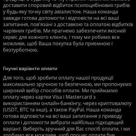
доставити споровий відбиток псилоцибінових грибів
у будь-яку точку світу авіалистом. Наша команда
завжди готова допомогти і відповісти на всі ваші
запитання, пов'язані з доставкою та оплатою відбитків
чарівних грибів. Ми прагнемо забезпечити якісний
сервіс для кожного клієнта, і тому ми робимо все
можливе, щоб Ваша покупка була приємною і
безтурботною.
Гнучкі варіанти оплати
Для того, щоб зробити оплату нашої продукції
максимально зручною та безпечною, ми пропонуємо
широкий вибір способів оплати. Ми приймаємо
оплату через картки Visa і Mastercard з
використанням онлайн-банкінгу, через криптовалюту
(USDT, BTC та інші), а також PayPal. Наша команда
готова відповісти на всі ваші запитання з приводу
оплати і допомогти вибрати найбільш підходящий
варіант. Виберіть зручний для Вас спосіб оплати, і ми
зробимо все можливе, щоб процес оплати був