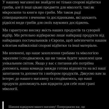
У нашому магазині ви знайдете не тільки спорові відбитки
грибів, але й інші цікаві предмети для мікології, такі як
мікроскопи та книги про гриби. Ми також раді
співпрацювати з вченими та дослідниками, які шукають
рідкісні види грибів для своїх наукових досліджень.
Ми гарантуємо високу якість наших продуктів та суворий
відбір. Ми ретельно відбираємо лише найкращі продукти від
найкращих постачальників з Європи, щоб забезпечити нашим
клієнтам найякісніші спорові відбитки та інші матеріали.
Ми впевнені, що наше захоплення грибами та мікологією
заразливе і сподіваємося, що ви також будете захоплені цим
унікальним світом. Якщо у вас є питання або потрібна
допомога, наша команда завжди готова відповісти на всі ваші
запитання та допомогти з вибором продуктів. Дякуємо вам за
інтерес до нашого магазину та сподіваємось, що наші
продукти допоможуть вам відкрити для себе нові грані
мікології.
Шановні відвідувачі нашого магазину! Попереджаємо вас, що