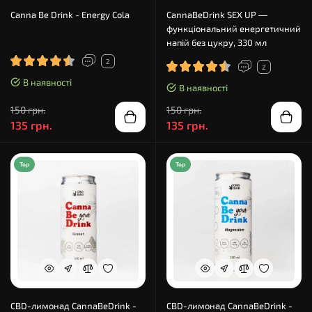
Canna Be Drink - Energy Cola
CannaBeDrink SEX UP —
функціональний енергетичний
напій без цукру, 330 мл
2
2
В наявності
В наявності
150 грн.
150 грн.
135 грн.
135 грн.
Top
Top
CBD-лимонад CannaBeDrink -
CBD-лимонад CannaBeDrink -