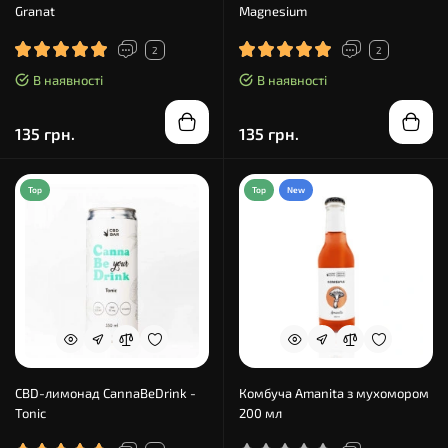
Granat
Magnesium
2
2
В наявності
В наявності
135 грн.
135 грн.
Top
Top
New
CBD-лимонад CannaBeDrink -
Комбуча Amanita з мухомором
Tonic
200 мл