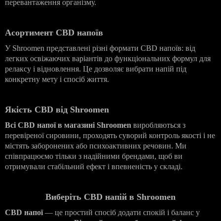
перевантаження організму.
Асортимент CBD напоїв
У Shroomen представлені різні формати CBD напоїв: від
легких освіжаючих варіантів до функціональних формул для
релаксу і відновлення. Це дозволяє вибрати напій під
конкретну мету і спосіб життя.
Якість CBD від Shroomen
Всі CBD напої в магазині Shroomen
виробляються з
перевіреної сировини, проходять суворий контроль якості і не
містять заборонених або психоактивних речовин. Ми
співпрацюємо тільки з надійними брендами, щоб ви
отримували стабільний ефект і впевненість у складі.
Виберіть CBD напій в Shroomen
CBD напої
— це простий спосіб додати спокій і баланс у