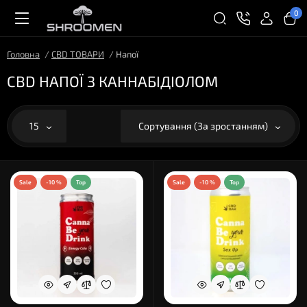
0
Головна
CBD ТОВАРИ
Напої
CBD НАПОЇ З КАННАБІДІОЛОМ
15
Сортування (За зростанням)
Sale
-10 %
Top
Sale
-10 %
Top