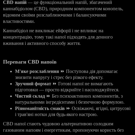
CBD напій
— це функціональний напій, збагачений
каннабідіолом (CBD), природним компонентом конопель,
відомим своїми розслаблюючими і балансуючими
властивостями.
Каннабідіол не викликає ейфорії і не впливає на
концентрацію, тому такі напої підходять для денного
вживання і активного способу життя.
Переваги CBD напоїв
М'яке розслаблення
⏩
Поступова
дія
допомагає
знизити
напругу
і
стрес
без
різкого
ефекту
.
Зручний формат
⏩
Готові
напої
не
вимагають
підготовки
—
просто
відкрийте
і
насолоджуйтеся
.
Чистий склад
⏩
Без
психоактивних
компонентів
,
з
натуральними
інгредієнтами
і
безпечною
формулою
.
Різноманітність смаків
⏩
Освіжаючі
,
ягідні
,
цитрусові
і
трав
'
яні
нотки
для
будь
-
якого
настрою
.
CBD напої стають чудовою альтернативою солодким
газованим напоям і енергетикам, пропонуючи користь без