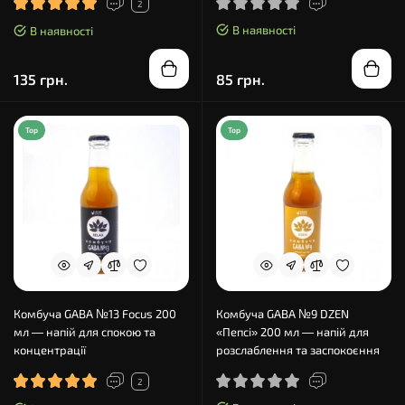
2
В наявності
В наявності
135 грн.
85 грн.
Top
Top
Комбуча GABA №13 Focus 200
Комбуча GABA №9 DZEN
мл — напій для спокою та
«Пепсі» 200 мл — напій для
концентрації
розслаблення та заспокоєння
2