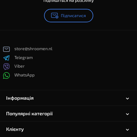
Підпишіться на розсилку
Підписатися
store@shroomen.nl
Telegram
Viber
WhatsApp
Інформація
Популярні категорії
Клієнту