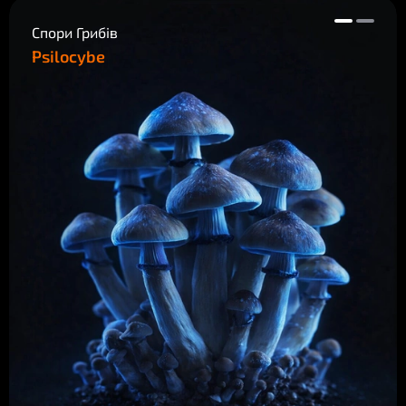
Спори Грибів
Psilocybe