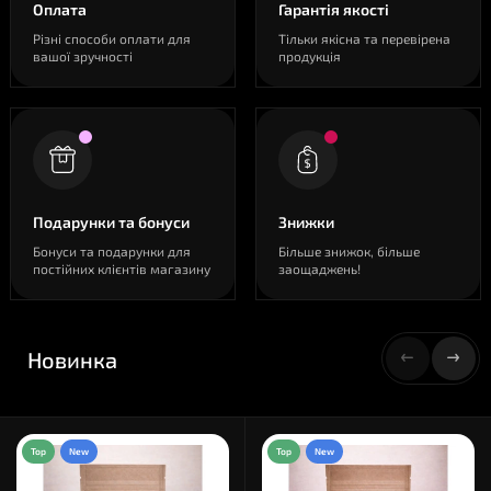
Оплата
Гарантія якості
Різні способи оплати для
Тільки якісна та перевірена
вашої зручності
продукція
Подарунки та бонуси
Знижки
Бонуси та подарунки для
Більше знижок, більше
постійних клієнтів магазину
заощаджень!
Новинка
Top
New
Top
New