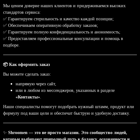
Мы ценим доверие наших клиентов и придерживаемся высоких
стандартов сервиса:
✅
Гарантируем
стерильность
и
качество
каждой
позиции
;
✅
Обеспечиваем
оперативную
обработку
заказов
;
✅
Гарантируем
полную
конфиденциальность
и
анонимность
;
✅
Предоставляем
профессиональные
консультации
и
помощь
в
подборе
.
📦
Как оформить заказ
Вы можете сделать заказ:
напрямую через сайт,
или в любом из мессенджеров, указанных в разделе
«Контакты»
.
Наши специалисты помогут подобрать нужный штамм, продукт или
формулу под ваши цели и обеспечат быструю и удобную доставку.
✨
Shroomen — это не просто магазин. Это сообщество людей,
которые выбирают природный путь к балансу, осознанности и