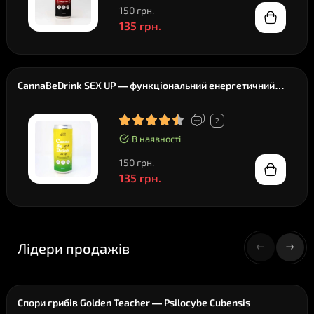
150 грн.
135 грн.
CannaBeDrink SEX UP — функціональний енергетичний
напій без цукру, 330 мл
2
В наявності
150 грн.
135 грн.
Лідери продажів
Спори грибів Golden Teacher — Psilocybe Cubensis