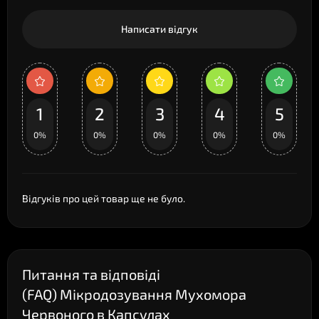
Написати відгук
1
2
3
4
5
0%
0%
0%
0%
0%
Відгуків про цей товар ще не було.
Питання та відповіді
(FAQ) Мікродозування Мухомора
Червоного в Капсулах