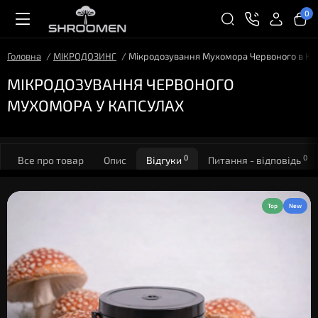
0
Головна
МІКРОДОЗИНГ
Мікродозування Мухомора Червоного в Ка
МІКРОДОЗУВАННЯ ЧЕРВОНОГО
МУХОМОРА У КАПСУЛАХ
0
0
Все про товар
Опис
Відгуки
Питання - відповідь
Top
New