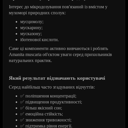
Інтерес до мікродозування пов'язаний із вмістом у
мухоморі природних сполук:
мусцимолу;
мускарину;
мусказону;
іботенової кислоти.
Саме ці компоненти активно вивчаються і роблять
Amanita muscaria об'єктом уваги серед прихильників
натуральних практик.
Який результат відзначають користувачі
Серед найбільш часто згадуваних відчуттів:
✅
поліпшення концентрації;
✅
підвищення продуктивності;
✅
більш якісний сон;
✅
емоційна стійкість;
✅
зниження тривожності;
✅
підтримка рівня енергії.