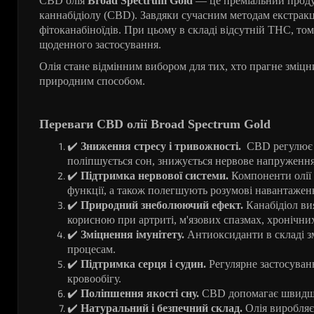
CBD олія
Broad Spectrum Gold
— це преміальний продук
каннабідіолу (CBD). Завдяки сучасним методам екстракці
фітоканабіноїдів. При цьому в складі відсутній THC, то
щоденного застосування.
Олія стане відмінним вибором для тих, хто прагне зміцн
природним способом.
Переваги CBD олії Broad Spectrum Gold
✔
️
Зниження стресу і тривожності.
CBD регулює 
поліпшується сон, знижується нервове напруження
✔
️
Підтримка нервової системи.
Компоненти олії 
функції, а також полегшують розумові навантажен
✔
️
Природний знеболюючий ефект.
Канабідіол ви
корисною при артриті, м'язових спазмах, хронічни
✔
️ Зміцнення імунітету.
Антиоксиданти в складі з
процесам.
✔
️
Підтримка серця і судин.
Регулярне застосуван
кровообігу.
✔
️
Поліпшення якості сну.
CBD допомагає швидше 
✔
️
Натуральний і безпечний склад.
Олія виробляєт