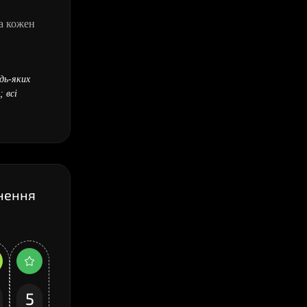
а кожен
дь-яких
 всі
цнення
5