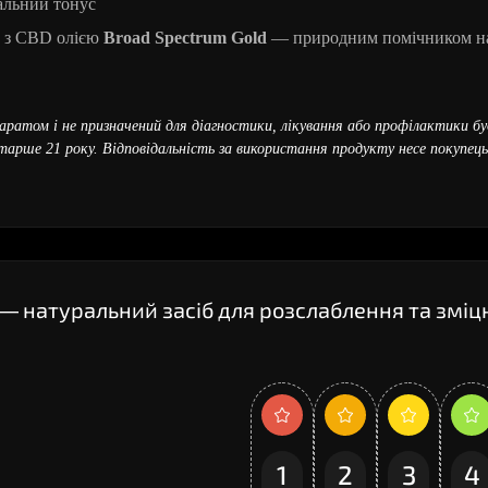
гальний тонус
м з CBD олією
Broad Spectrum Gold
— природним помічником н
ратом і не призначений для діагностики, лікування або профілактики бу
арше 21 року. Відповідальність за використання продукту несе покупець;
 — натуральний засіб для розслаблення та змі
1
2
3
4