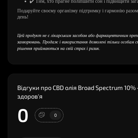
✔
️ Тим, хто прагне поліпшити сон і підвищити за
Подаруйте своєму організму підтримку і гармонію разо
день!
Цей продукт не є лікарським засобом або фармацевтичним препа
захворювань. Продаж і використання дозволені тільки особам ст
рішення приймаються на свій страх і ризик.
Відгуки про CBD олія Broad Spectrum 10%
здоров'я
0
0