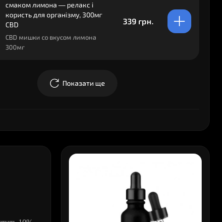
смаком лимона — релакс і
користь для організму, 300мг
339 грн.
CBD
CBD мишки со вкусом лимона
300мг
Показати ще