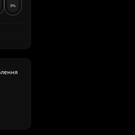
0%
блення