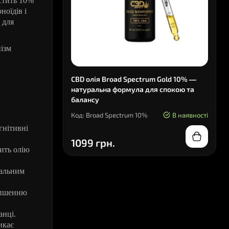
стить 10%
ноїдів і
 для
нізм
CBD олія Broad Spectrum Gold 10% —
натуральна формула для спокою та
балансу
Код: Broad Spectrum 10%
В наявності
гнітивні
1099 грн.
бить олію
пальним
ліпшенню
анці.
икає