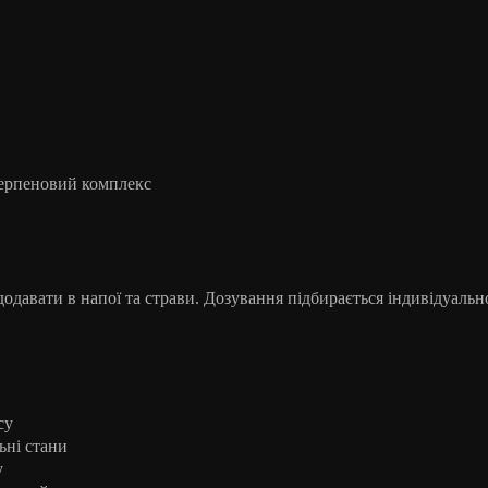
терпеновий комплекс
одавати в напої та страви. Дозування підбирається індивідуальн
су
льні стани
у