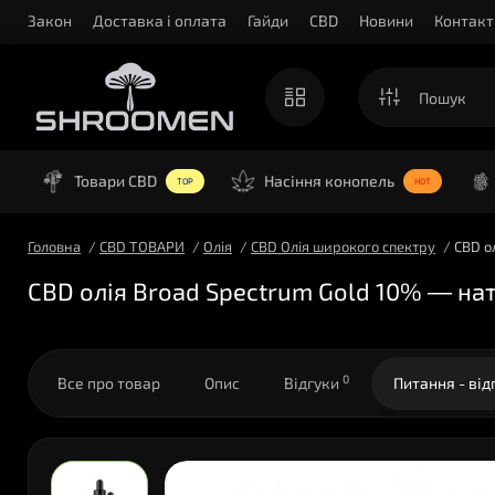
Закон
Доставка і оплата
Гайди
CBD
Новини
Контакт
Товари CBD
Насіння конопель
TOP
HOT
Головна
CBD ТОВАРИ
Олія
CBD Олія широкого спектру
CBD о
CBD олія Broad Spectrum Gold 10% — на
0
Все про товар
Опис
Відгуки
Питання - від