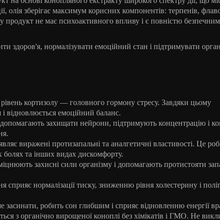
т на основі конопляного екстракту широкого спектру дії, що мі
ї, олія зберігає максимум корисних компонентів: терпенів, флаво
му продукт не має психоактивного впливу і є повністю безпечним
ити здоров'я, нормалізувати емоційний стан і підтримувати орга
рівень кортизолу — головного гормону стресу. Завдяки цьому
 і відновлюється емоційний баланс.
допомагають захищати нейрони, підтримують концентрацію і ко
ня.
являє виражені протизапальні та аналгетичні властивості. Це ро
х болях та інших видах дискомфорту.
міцнюють захисні сили організму і допомагають протистояти за
ня сприяє нормалізації тиску, зниженню рівня холестерину і по
засинати, робить сон глибшим і сприяє відновленню енергії вр
ься з органічно вирощеної коноплі без хімікатів і ГМО. Не викл