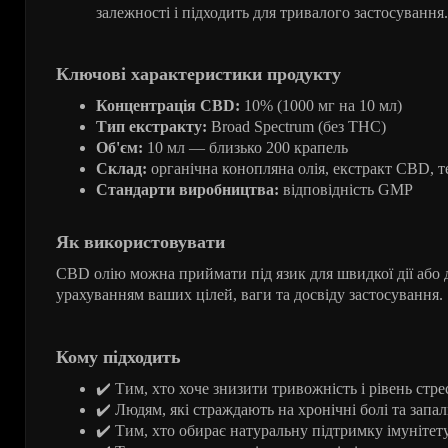
залежності і підходить для тривалого застосування.
Ключові характеристики продукту
Концентрація CBD:
10% (1000 мг на 10 мл)
Тип екстракту:
Broad Spectrum (без THC)
Об'єм:
10 мл — близько 200 крапель
Склад:
органічна конопляна олія, екстракт CBD, 
Стандарти виробництва:
відповідність GMP
Як використовувати
CBD олію можна приймати під язик для швидкої дії або д
урахуванням ваших цілей, ваги та досвіду застосування.
Кому підходить
✔
️ Тим, хто хоче знизити тривожність і рівень стре
✔
️ Людям, які страждають на хронічні болі та запа
✔
️ Тим, хто обирає натуральну підтримку імунітет