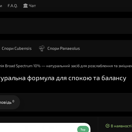
и
F.A.Q.
Чат
Спори Cubensis
Спори Panaeolus
лія Broad Spectrum 10% — натуральний засіб для розслаблення та зміцне
туральна формула для спокою та балансу
0
повідь
В наявності
Top