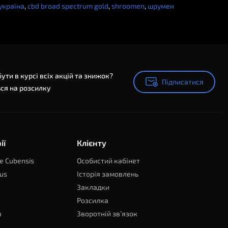
україна
,
cbd broad spectrum gold
,
shroomen
,
шрумен
ути в курсі всіх акцій та знижок?
Підписатися
Підписатися
ся на розсилку
ії
Клієнту
e Cubensis
Особистий кабінет
us
Історія замовлень
Закладки
Розсилка
в
Зворотній зв’язок