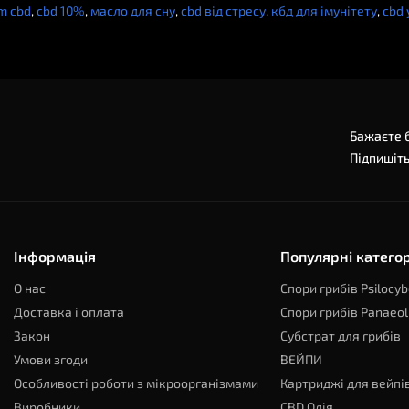
m cbd
,
cbd 10%
,
масло для сну
,
cbd від стресу
,
кбд для імунітету
,
cbd 
Бажаєте б
Підпишіть
Інформація
Популярні категор
О нас
Спори грибів Psilocyb
Доставка і оплата
Спори грибів Panaeol
Закон
Субстрат для грибів
Умови згоди
ВЕЙПИ
Особливості роботи з мікроорганізмами
Картриджі для вейпі
Виробники
CBD Олія