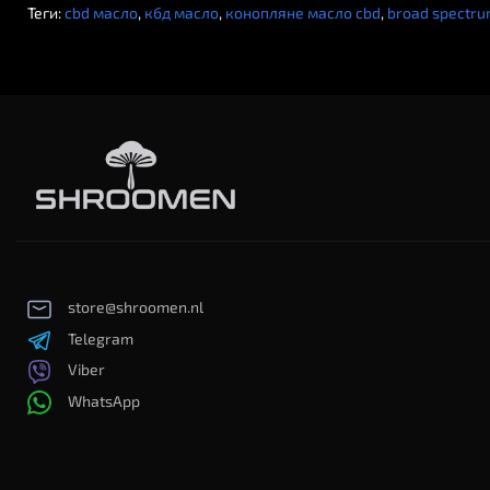
Теги:
cbd масло
,
кбд масло
,
конопляне масло cbd
,
broad spectru
store@shroomen.nl
Telegram
Viber
WhatsApp