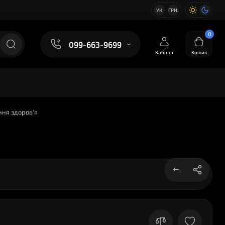
УК
ГРН.
0
099-663-9699
Кабінет
Кошик
ння здоров'я