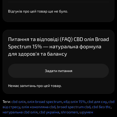
Відгуків про цей товар ще не було.
Питання та відповіді (FAQ) CBD олія Broad
Spectrum 15% — натуральна формула
для здоров'я та балансу
Задати питання
Немає запитань про цей товар.
Теги:
cbd олія
,
олія broad spectrum
,
кбд олія 15%
,
cbd для сну
,
cbd
від стресу
,
олія конопляна cbd
,
broad spectrum cbd
,
cbd без thc
,
натуральна cbd олія
,
cbd україна
,
shroomen
,
шрумен