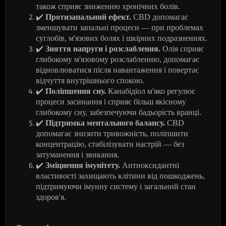
також сприяє зниженню хронічних болів.
✔
️
Протизапальний ефект.
CBD допомагає
зменшувати запальні процеси — при проблемах
суглобів, м'язових болях і шкірних подразненнях.
✔
️
Зняття напруги і розслаблення.
Олія сприяє
глибокому м'язовому розслабленню, допомагає
відновлюватися після навантаження і повертає
відчуття внутрішнього спокою.
✔
Поліпшення сну.
Канабідіол м'яко регулює
процеси засинання і сприяє більш якісному
глибокому сну, забезпечуючи бадьорість вранці.
✔
️
Підтримка ментального балансу.
CBD
допомагає знизити тривожність, поліпшити
концентрацію, стабілізувати настрій — без
затуманення і звикання.
✔
️
Зміцнення імунітету.
Антиоксидантні
властивості захищають клітини від пошкоджень,
підтримуючи імунну систему і загальний стан
здоров'я.