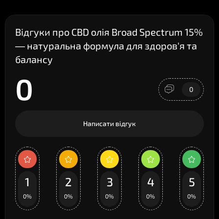
Відгуки про CBD олія Broad Spectrum 15%
— натуральна формула для здоров'я та
балансу
0
0
Написати відгук
1
2
3
4
5
0%
0%
0%
0%
0%