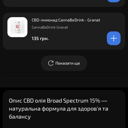
CBD-лимонад CannaBeDrink - Granat
CannaBeDrink Granat
135 грн.
Показати ще
Опис CBD олія Broad Spectrum 15% —
натуральна формула для здоров'я та
балансу