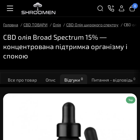
0
Головна
CBD ТОВАРИ
Олія
CBD Олія широкого спектру
CBD олі
CBD олія Broad Spectrum 15% —
концентрована підтримка організму і
спокою
0
0
Все про товар
Опис
Відгуки
Питання - відповідь
Top