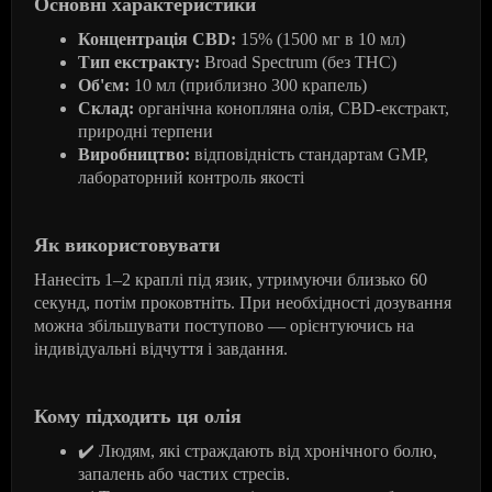
Основні характеристики
Концентрація CBD:
15% (1500 мг в 10 мл)
Тип екстракту:
Broad Spectrum (без THC)
Об'єм:
10 мл (приблизно 300 крапель)
Склад:
органічна конопляна олія, CBD-екстракт,
природні терпени
Виробництво:
відповідність стандартам GMP,
лабораторний контроль якості
Як використовувати
Нанесіть 1–2 краплі під язик, утримуючи близько 60
секунд, потім проковтніть. При необхідності дозування
можна збільшувати поступово — орієнтуючись на
індивідуальні відчуття і завдання.
Кому підходить ця олія
✔
️ Людям, які страждають від хронічного болю,
запалень або частих стресів.