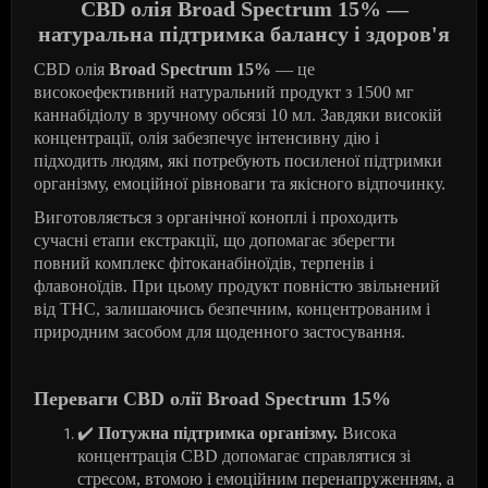
CBD олія Broad Spectrum 15% —
натуральна підтримка балансу і здоров'я
CBD олія
Broad Spectrum 15%
— це
високоефективний натуральний продукт з 1500 мг
каннабідіолу в зручному обсязі 10 мл. Завдяки високій
концентрації, олія забезпечує інтенсивну дію і
підходить людям, які потребують посиленої підтримки
організму, емоційної рівноваги та якісного відпочинку.
Виготовляється з органічної коноплі і проходить
сучасні етапи екстракції, що допомагає зберегти
повний комплекс фітоканабіноїдів, терпенів і
флавоноїдів. При цьому продукт повністю звільнений
від THC, залишаючись безпечним, концентрованим і
природним засобом для щоденного застосування.
Переваги CBD олії Broad Spectrum 15%
✔
️
Потужна підтримка організму.
Висока
концентрація CBD допомагає справлятися зі
стресом, втомою і емоційним перенапруженням, а