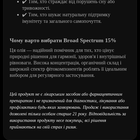
✔
️ Тим, хто страждає від порушень сну або
тривожності.
✔
️ Тим, хто шукає натуральну підтримку
імунітету та загального самопочуття.
Чому варто вибрати Broad Spectrum 15%
Ця олія — надійний помічник для тих, хто цінує
природні рішення для гармонії, здоров'я і внутрішньої
рівноваги. Висока концентрація, органічний склад і
широкий спектр фітокомпонентів роблять її ідеальним
вибором для регулярного застосування.
Цей продукт не є лікарським засобом або фармацевтичним
препаратом і не призначений для діагностики, лікування або
профілактики будь-яких захворювань. Продаж і використання
дозволені тільки особам старше 21 року. Відповідальність за
використання продукту несе покупець; всі рішення
приймаються на свій страх і ризик.