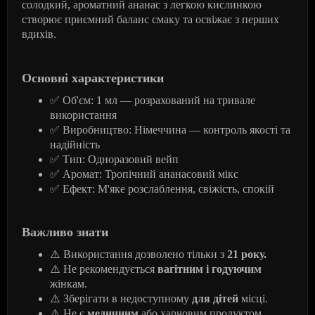
солодкий, ароматний ананас з легкою кислинкою
створює приємний баланс смаку та освіжає з перших
вдихів.
Основні характеристики
✅
Об'єм: 1 мл — розрахований на тривале
використання
✅
Виробництво: Німеччина — контроль якості та
надійність
✅
Тип: Одноразовий вейп
✅
Аромат: Тропічний ананасовий мікс
✅
Ефект: М'яке розслаблення, свіжість, спокій
Важливо знати
⚠
️ Використання дозволено тільки з
21 року.
⚠
️ Не рекомендується
вагітним і годуючим
жінкам.
⚠
️ Зберігати в недоступному
для дітей
місці.
⚠
️ Не є
медичним
або харчовим продуктом.