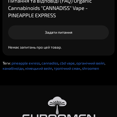
Питання та відповіді (FAQ) Organic
Cannabinoids "CANNADISS" Vape -
PINEAPPLE EXPRESS
Задати питання
Немає запитань про цей товар.
Теги:
pineapple exress
,
cannadiss
,
cbd vape
,
органічний вейп
,
канабіноїди
,
німецький вейп
,
тропічний смак
,
shroomen