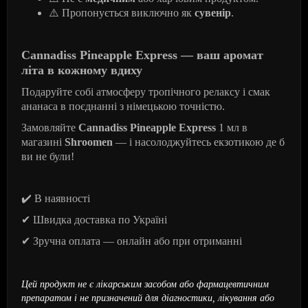
⚠
️ Пропонується виключно як
сувенір
.
Cannadiss Pineapple Express — ваш аромат
літа в кожному вдиху
Подаруйте собі атмосферу тропічного релаксу і смак
ананаса в поєднанні з німецькою точністю.
Замовляйте
Cannadiss Pineapple Express
1 мл в
магазині
Shroomen
— і насолоджуйтесь екзотикою де б
ви не були!
✔
️ В наявності
✔
Швидка доставка по Україні
✔
Зручна оплата — онлайн або при отриманні
Цей продукт не є лікарським засобом або фармацевтичним
препаратом і не призначений для діагностики, лікування або