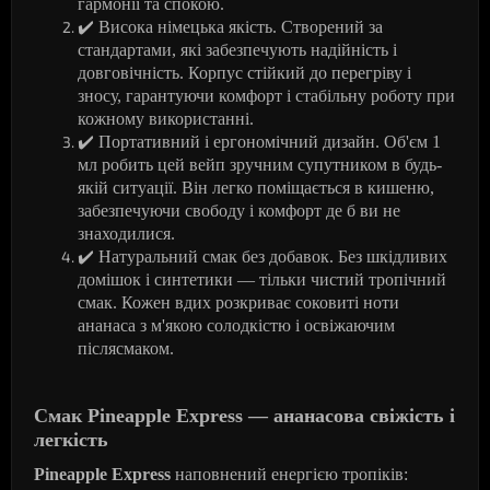
гармонії та спокою.
✔
️ Висока німецька якість. Створений за
стандартами, які забезпечують надійність і
довговічність. Корпус стійкий до перегріву і
зносу, гарантуючи комфорт і стабільну роботу при
кожному використанні.
✔
️ Портативний і ергономічний дизайн. Об'єм 1
мл робить цей вейп зручним супутником в будь-
якій ситуації. Він легко поміщається в кишеню,
забезпечуючи свободу і комфорт де б ви не
знаходилися.
✔
️ Натуральний смак без добавок. Без шкідливих
домішок і синтетики — тільки чистий тропічний
смак. Кожен вдих розкриває соковиті ноти
ананаса з м'якою солодкістю і освіжаючим
післясмаком.
Смак Pineapple Express — ананасова свіжість і
легкість
Pineapple Express
наповнений енергією тропіків: