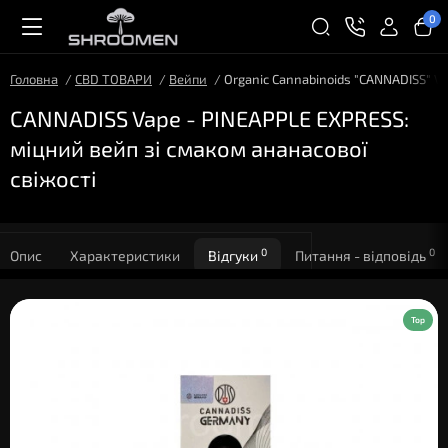
0
Головна
CBD ТОВАРИ
Вейпи
Organic Cannabinoids "CANNADISS" V
CANNADISS Vape - PINEAPPLE EXPRESS:
міцний вейп зі смаком ананасової
свіжості
0
0
Опис
Характеристики
Відгуки
Питання - відповідь
Top