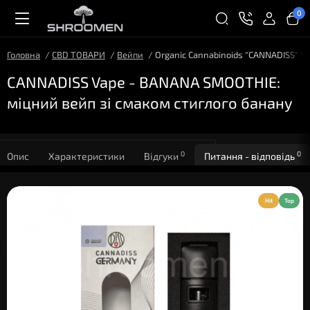
0
Головна
CBD ТОВАРИ
Вейпи
Organic Cannabinoids "CANNADISS" 
CANNADISS Vape - BANANA SMOOTHIE:
міцний вейп зі смаком стиглого банану
0
0
Опис
Характеристики
Відгуки
Питання - відповідь
Hit
Top