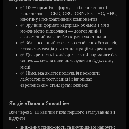
✅
100%
органічна
формула
:
тільки
легальні
канабіноїди
— CBD, CBG, CBN.
Без
THC, HHC,
нікотину
і
психоактивних
компонентів
.
✅
Зручний
формат
:
картридж
об
'
ємом
1
мл
з
можливістю
підзарядки
—
довговічний
і
економічний
варіант
без
втрати
якості
пари
.
✅
Збалансований ефект: розслаблення без апатії,
легка стимуляція для концентрації та креативу.
✅
Дискретність і комфорт: легкий пар майже без
запаху — можна використовувати в будь-якому
місці.
✅
Німецька якість: продукція проходить
лабораторне тестування і відповідає
європейським стандартам безпеки.
Як діє «Banana Smoothie»
Вже через 5–10 хвилин після першого затягування ви
відчуєте:
зниження тривожності та внутрішньої напруги;