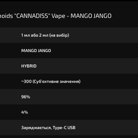
noids "CANNADISS" Vape - MANGO JANGO
1 мл або 2 мл (на вибір)
MANGO JANGO
HYBRID
~300 (Суб'єктивне значення)
96%
4%
Заряджається, Type-C USB