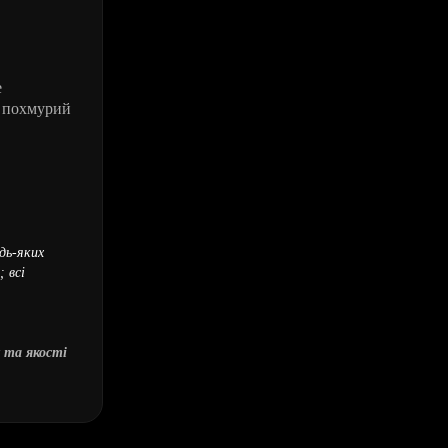
е
у похмурий
дь-яких
 всі
 та якості