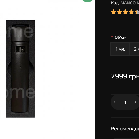
Код:
MANGO J
Об'єм
1 мл.
2 
2999 грн
Рекомендов