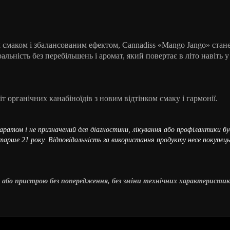
смаком і збалансованим ефектом, Cannadiss «Mango Jango» стан
льність без перебільшень і аромат, який повертає в літо навіть 
віт органічних канабіноїдів з новим відтінком смаку і гармонії.
ратом і не призначений для діагностики, лікування або профілактики бу
арше 21 року. Відповідальність за використання продукту несе покупець;
 або пристрою без попередження, без зміни технічних характеристик