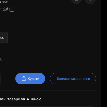
ANGO
2
мл.
.
Купити
Швидке замовлення
ані товари за 🔥 ціною