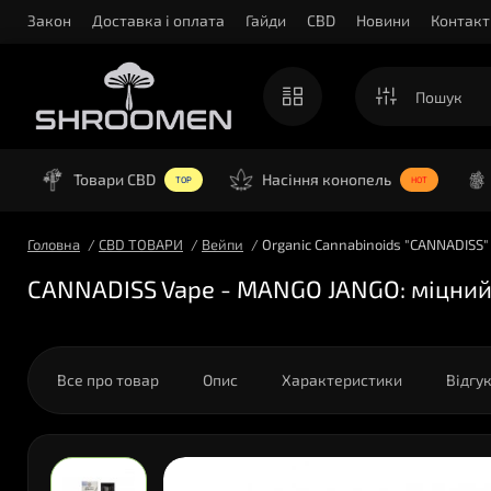
Закон
Доставка і оплата
Гайди
CBD
Новини
Контакт
Товари CBD
Насіння конопель
TOP
HOT
Головна
CBD ТОВАРИ
Вейпи
Organic Cannabinoids "CANNADISS
CANNADISS Vape - MANGO JANGO: міцний 
Все про товар
Опис
Характеристики
Відгу