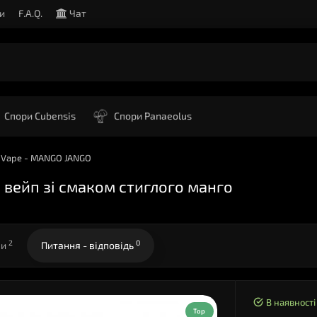
и
F.A.Q.
Чат
Спори Cubensis
Спори Panaeolus
" Vape - MANGO JANGO
вейп зі смаком стиглого манго
2
0
ки
Питання - відповідь
В наявності
Top