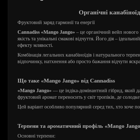
Органічні канабін
Фруктовий заряд гармонії та енергії
Cannadiss «Mango Jango»
– це органічний вейп нового 
якість та унікальні смакові відчуття. Його дія – ідеаль
ефекту млявості.
Комбінація легальних канабіноїдів і натурального терп
відпочинку, натхнення або просто бажання відчути яскрав
Що
таке
«Mango Jango»
від
Cannadiss
«Mango Jango»
—
це
індіка
-
домінантний
гібрид
,
який
д
фруктовий аромат переносить у світ тропіків, де солодк
Цей варіант особливо популярний серед тих, хто хоче п
Терпени та ароматичний профіль «Mango Jang
Основні терпени: