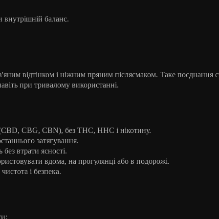
и внутрішній баланс.
в'яним відтінком і ніжним пряним післясмаком. Таке поєднання 
навіть при тривалому використанні.
и (CBD, CBG, CBN), без THC, HHC і нікотину.
 останнього затягування.
ь без втрати ясності.
ристовувати вдома, на прогулянці або в подорожі.
чистота і безпека.
ти: