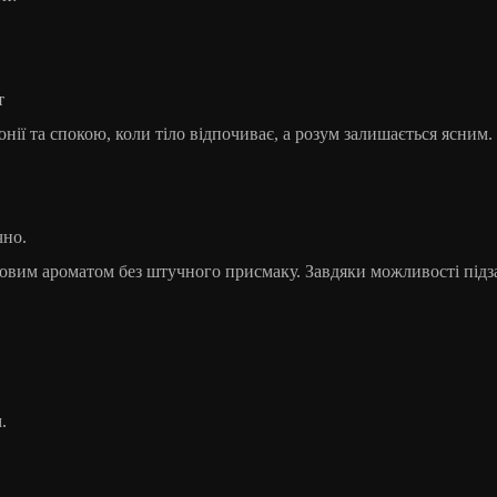
т
ії та спокою, коли тіло відпочиває, а розум залишається ясним.
чно.
овим ароматом без штучного присмаку. Завдяки можливості підз
.