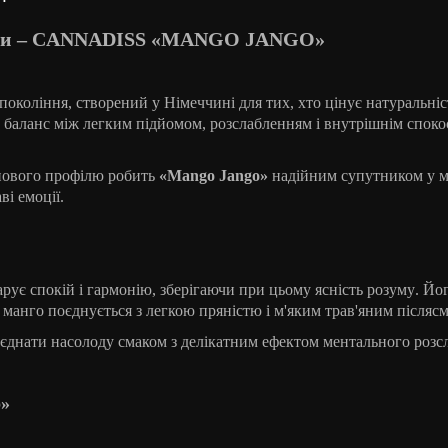
оїди – CANNADISS «MANGO JANGO»
покоління, створений у Німеччині для тих, хто цінує натуральніс
ний баланс між легким підйомом, розслабленням і внутрішнім споко
енового профілю робить
«Mango Jango»
надійним супутником у 
і емоції.
арує
спокій
і
гармонію
,
зберігаючи
при
цьому
ясність
розуму
.
Йо
е манго поєднується з легкою пряністю і м'яким трав'яним післяс
оєднати насолоду смаком з делікатним ефектом ментального розс
o»