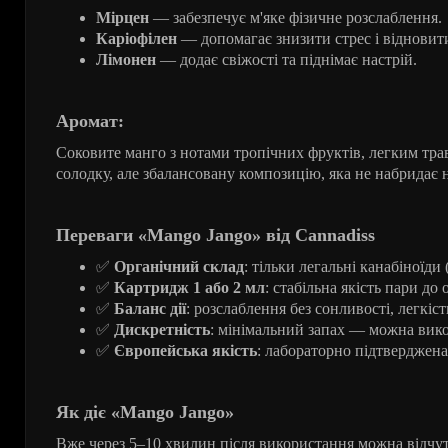
Мірцен
— забезпечує м'яке фізичне розслаблення.
Каріофілен
— допомагає знизити стрес і відновит
Лімонен
— додає свіжості та піднімає настрій.
Аромат:
Соковите манго з нотами тропічних фруктів, легким тра
солодку, але збалансовану композицію, яка не набридає 
Переваги «Mango Jango» від Cannadiss
✅
Органічний склад
: тільки легальні канабіноїд
✅
Картридж 1 або 2 мл
: стабільна якість пари до
✅
Баланс дії
: розслаблення без сонливості, легкіст
✅
Дискретність
: мінімальний запах — можна вико
✅
Європейська якість
: лабораторно підтверджена 
Як діє «Mango Jango»
Вже через 5–10 хвилин після використання можна відчу