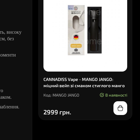
ть, високу
єм, без
моменти
CANNADISS Vape - MANGO JANGO:
міцний вейп зі смаком стиглого манго
го
Код: MANGO JANGO
В наявності
маком.
лаблення.
2999 грн.