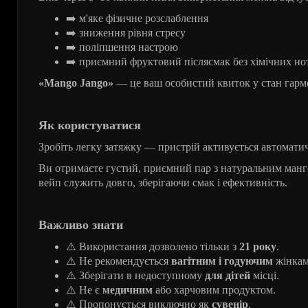
➡
м'яке фізичне розслаблення
➡
зниження рівня стресу
➡
поліпшення настрою
➡
приємний фруктовий післясмак без хімічних но
«Mango Jango»
— це ваш особистий квиток у стан гармон
Як користуватися
Зробіть легку затяжку — пристрій активується автомати
Ви отримаєте густий, приємний пар з натуральним манг
вейп служить довго, зберігаючи смак і ефективність.
Важливо знати
⚠️
Використання дозволено тільки з
21 року
.
⚠️
Не рекомендується
вагітним і годуючим
жінкам
⚠️
Зберігати в недоступному
для дітей
місці.
⚠️
Не є
медичним
або харчовим продуктом.
⚠️
Пропонується виключно як
сувенір
.