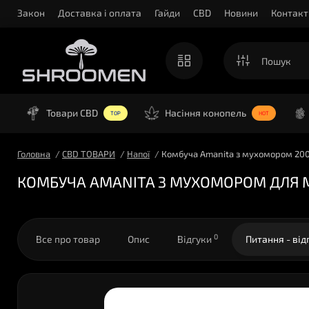
Закон
Доставка і оплата
Гайди
CBD
Новини
Контакт
Товари CBD
Насіння конопель
TOP
HOT
Головна
CBD ТОВАРИ
Напої
Комбуча Amanita з мухомором 20
КОМБУЧА AMANITA З МУХОМОРОМ ДЛЯ 
0
Все про товар
Опис
Відгуки
Питання - від