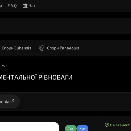
и
F.A.Q.
Чат
Спори Cubensis
Спори Panaeolus
0 мл
МЕНТАЛЬНОЇ РІВНОВАГИ
0
повідь
В наявності
Top
New