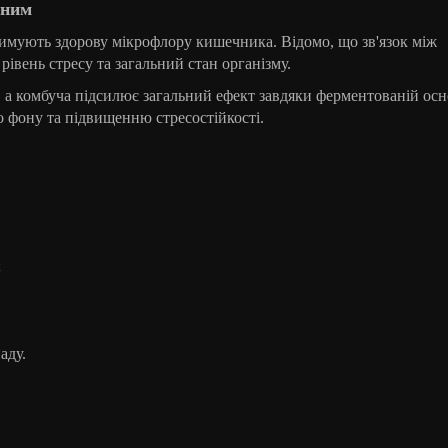
вним
римують здорову мікрофлору кишечника. Відомо, що зв'язок між
івень стресу та загальний стан організму.
 а комбуча підсилює загальний ефект завдяки ферментованій осн
 фону та підвищенню стресостійкості.
;
аду.