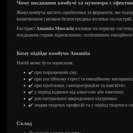
Чому поєднання комбучі та мухомора є ефекти
Жива комбуча містить пробіотики та ферменти, які підт
кишечником і мозком безпосередньо впливає на настрій, р
Екстракт
Amanita Muscaria
впливає на нервову систему,
поєднання сприяє відновленню, поліпшенню емоційного
Кому підійде комбуча Amanita
Напій може бути корисним:
✔️
при
порушеннях
сну
;
✔️
при
постійному
стресі
та
емоційному
вигоранні
✔️
при
проблемах
з
концентрацією
та
пам
'
яттю
;
✔️
у
період
відмови
від
алкоголю
або
нікотину
;
✔️
для
натуральної
мікродозової
підтримки
;
✔️
людям
творчих
професій
та
у
пері
од творчого сп
Склад
До складу напою входять: