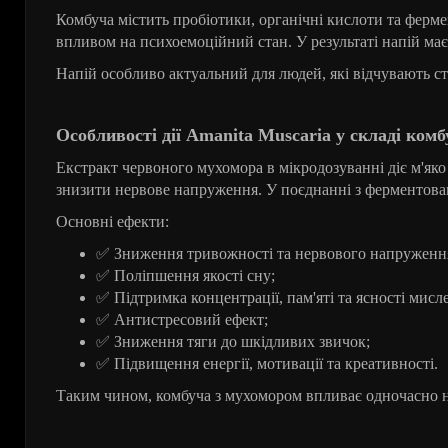
Комбуча містить пробіотики, органічні кислоти та ферм
впливом на психоемоційний стан. У результаті напій ма
Напій особливо актуальний для людей, які відчувають ст
Особливості дії Amanita Muscaria у складі комб
Екстракт червоного мухомора в мікродозуванні діє м'яко 
знизити нервове напруження. У поєднанні з ферментов
Основні ефекти:
✅
З
ниження тривожності та нервового напруженн
✅
Поліпшення
якості
сну
;
✅
Підтримка
концентрації
,
пам
'
яті
та
ясності
мисл
✅
Антистресовий
ефект
;
✅
Зниження
тяги
до
шкідливих
звичок
;
✅
Підвищення
енергії
,
мотивації
та
креативності
.
Таким чином, комбуча з мухомором впливає одночасно на