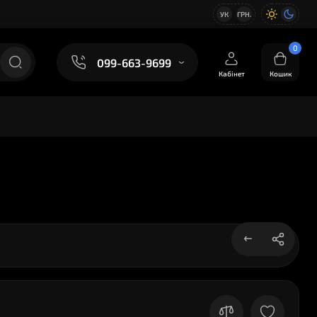
УК
ГРН.
0
099-663-9699
Кабінет
Кошик