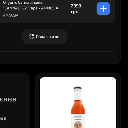
Organic Cannabinoids
2999
"CANNADISS" Vape - AMNESIA
грн.
AMNESIA
Показати ще
ЛЕННЯ
а в