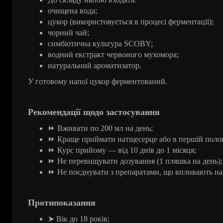
очищена вода;
цукор (використовується в процесі ферментації);
чорний чай;
симбіотична культура SCOBY;
водний екстракт червоного мухомора;
натуральний ароматизатор.
У готовому напої цукор ферментований.
Рекомендації щодо застосування
⏩
Вживати
по
200
мл
на
день
;
⏩
Краще
приймати
натщесерце
або
в
першій
поло
⏩
Курс
прийому
—
від
10
днів
до
1
місяця
;
⏩
Не
перевищувати
дозування
(1
пляшка
на
день
);
⏩
Не
поєднувати
з
препаратами
,
що
впливають
на
Протипоказання
➤
Вік
до
18
років
;