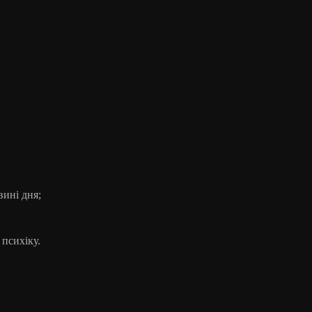
вині
дня
;
психік
у.