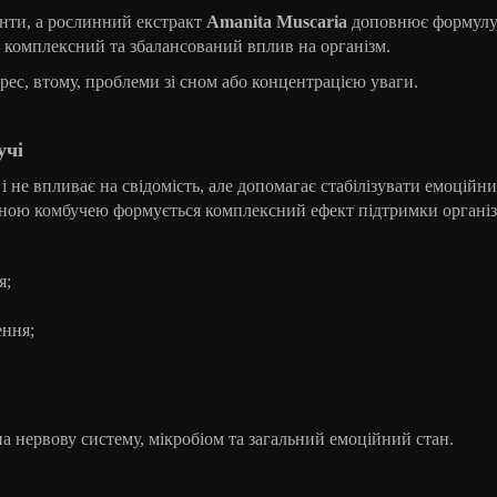
енти, а рослинний екстракт
Amanita Muscaria
доповнює формулу
є комплексний та збалансований вплив на організм.
рес, втому, проблеми зі сном або концентрацією уваги.
учі
і не впливає на свідомість, але допомагає стабілізувати емоційни
аною комбучею формується комплексний ефект підтримки організ
я;
ення
;
 нервову систему, мікробіом та загальний емоційний стан.