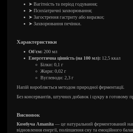
➤
Вагітність
та
період
годування
;
➤
Психіатричні
захворювання
;
➤
Загострення
гастриту
або
виразки
;
➤
Захворювання
печінки
.
Характеристики
Об'єм:
200 мл
Енергетична цінність (на 100 мл):
12,5 ккал
Білки: 0,1 г
Жири: 0,02 г
Вуглеводи: 2,3 г
Напій виробляється методом природної ферментації.
Без консервантів, штучних добавок і цукру в готовому п
Висновок
Комбуча Amanita
— це натуральний ферментований напі
відновлення енергії, поліпшення сну та емоційного бала