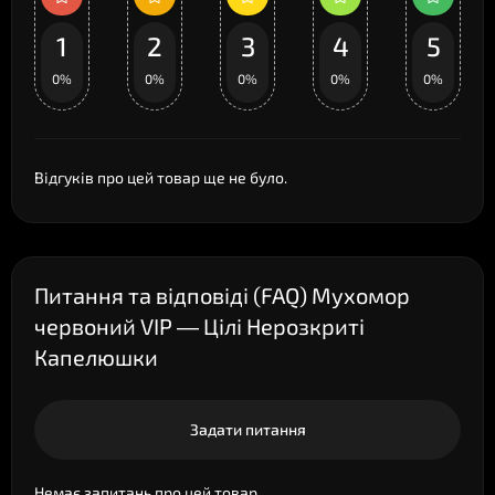
1
2
3
4
5
0%
0%
0%
0%
0%
Відгуків про цей товар ще не було.
Питання та відповіді (FAQ) Мухомор
червоний VIP — Цілі Нерозкриті
Капелюшки
Задати питання
Немає запитань про цей товар.