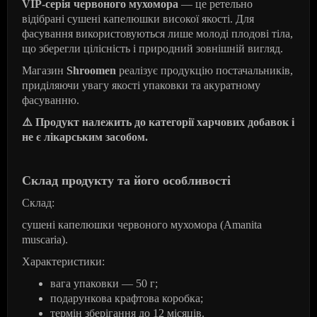
VIP-серія червоного мухомора
— це ретельно
відібрані сушені капелюшки високої якості. Для
фасування використовуються лише молоді плодові тіла,
що зберегли цілісність і природний зовнішній вигляд.
Магазин
Shroomen
реалізує продукцію постачальників,
приділяючи увагу якості упаковки та акуратному
фасуванню.
⚠
️ Продукт належить до категорії харчових добавок і
не є лікарським засобом.
Склад продукту та його особливості
Склад:
сушені капелюшки червоного мухомора (Amanita
muscaria).
Характеристики:
вага упаковки — 50 г;
подарункова крафтова коробка;
термін зберігання до 12 місяців.