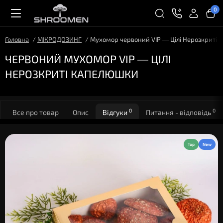
0
Головна
МІКРОДОЗИНГ
Мухомор червоний VIP — Цілі Нерозкриті
ЧЕРВОНИЙ МУХОМОР VIP — ЦІЛІ
НЕРОЗКРИТІ КАПЕЛЮШКИ
0
0
Все про товар
Опис
Відгуки
Питання - відповідь
Top
New