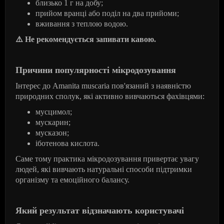
близько 1 г на добу;
прийом вранці або поділ на два прийоми;
вживання з теплою водою.
⚠
️ Не рекомендується запивати кавою.
Причини популярності мікродозування
Інтерес до Amanita muscaria пов'язаний з наявністю
природних сполук, які активно вивчаються фахівцями:
мусцимол;
мускарин;
мусказон;
іботенова кислота.
Саме тому практика мікродозування привертає увагу
людей, які вивчають натуральні способи підтримки
організму та емоційного балансу.
Який результат відзначають користувачі