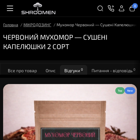
0
Головна
МІКРОДОЗИНГ
Мухомор Червоний — Сушені Капелюшки 2
ЧЕРВОНИЙ МУХОМОР — СУШЕНІ
КАПЕЛЮШКИ 2 СОРТ
0
0
Все про товар
Опис
Відгуки
Питання - відповідь
Top
New