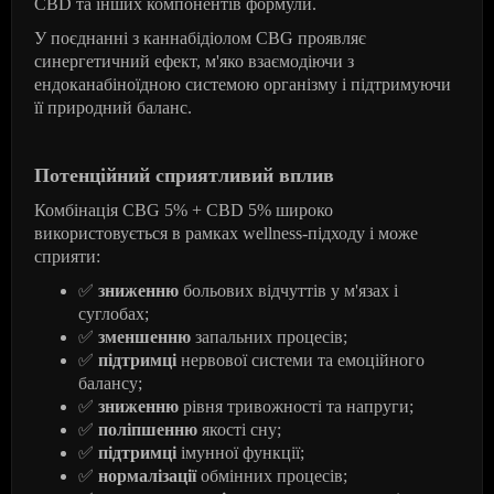
CBD та інших компонентів формули.
У поєднанні з каннабідіолом CBG проявляє
синергетичний ефект, м'яко взаємодіючи з
ендоканабіноїдною системою організму і підтримуючи
її природний баланс.
Потенційний сприятливий вплив
Комбінація CBG 5% + CBD 5% широко
використовується в рамках wellness-підходу і може
сприяти:
✅
зниженню
больових відчуттів у м'язах і
суглобах;
✅
зменшенню
запальних процесів;
✅
підтримці
нервової системи та емоційного
балансу;
✅
зниженню
рівня тривожності та напруги;
✅
поліпшенню
якості сну;
✅
підтримці
імунної функції;
✅
нормалізації
обмінних процесів;