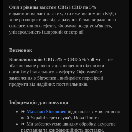
Олія з рівним вмістом CBG і CBD по 5%
—
відмінний варіант для тих, хто вже знайомий з КБД і
хоче розширити досвід за рахунок більш вираженого
синергетичного ефекту. Формула поєднує м'якість,
універсальність і широкий спектр дії.
Висновок
Конопляна олія CBG 5% + CBD 5% 750 мг
— це
збалансоване рішення для щоденної підтримки
організму і загального комфорту. Оформляйте
замовлення в Shroomen і вибирайте перевірені
продукти від надійних постачальників.
Інформація для покупця
⏩
Магазин Shroomen
відправляє замовлення по
всій Україні через службу Нова Пошта.
⏩
Ми забезпечуємо швидку обробку, акуратне
пакування та конфіденційність доставки.