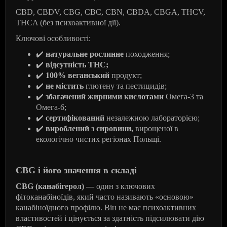
CBD, CBDV, CBG, CBC, CBN, CBDA, CBGA, THCV,
THCA (без психоактивної дії).
Ключові особливості:
✔
️
натуральне рослинне
походження;
✔
️
відсутність THC;
✔
️
100% веганський
продукт;
✔
️
не містить
глютену та пестицидів;
✔
️
збагачений жирними кислотами
Омега-3 та
Омега-6;
✔
️
сертифікований
незалежною лабораторією;
✔
️
вироблений з сировини,
вирощеної в
екологічно чистих регіонах Польщі.
CBG і його значення в складі
CBG (канабігерол)
— один з ключових
фітоканабіноїдів, який часто називають «основою»
канабіноїдного профілю. Він не має психоактивних
властивостей і цінується за здатність підсилювати дію