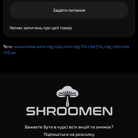
Задати питання
Немає запитань про цей товар.
Теги:
конопляна олія cbg cbd
,
олія cbg 5% cbd 5%
,
cbg cbd олія
750 мг
Бажаєте бути в курсі всіх акцій та знижок?
Підпишіться на розсилку