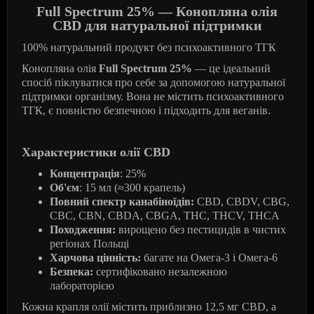
Full Spectrum 25% — Конопляна олія
CBD для натуральної підтримки
100% натуральний продукт без психоактивного ТГК
Конопляна олія
Full Spectrum 25%
— це ідеальний
спосіб піклуватися про себе за допомогою натуральної
підтримки організму. Вона не містить психоактивного
ТГК, є повністю безпечною і підходить для веганів.
Характеристики олії CBD
Концентрація
: 25%
Об'єм
: 15 мл (≈300 крапель)
Повний спектр канабіноїдів:
CBD, CBDV, CBG,
CBC, CBN, CBDA, CBGA, THC, THCV, THCA
Походження:
вирощено без пестицидів в чистих
регіонах Польщі
Харчова цінність:
багате на Омега-3 і Омега-6
Безпека:
сертифіковано незалежною
лабораторією
Кожна крапля олії містить приблизно 12,5 мг CBD, а