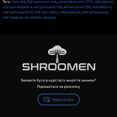
Теги:
олія cbd
,
full spectrum cbd
,
конопляна олія 25%
,
cbd краплі
,
cbd для здоров'я
,
натуральний cbd
,
веганський cbd
,
cbd ефекти
,
cbd для імунітету
,
cbd від стресу
,
cbd україна
,
cbd органічний
,
cbd терапія
,
shroomen
,
шрумен
Бажаєте бути в курсі всіх акцій та знижок?
Підпишіться на розсилку
Підписатися