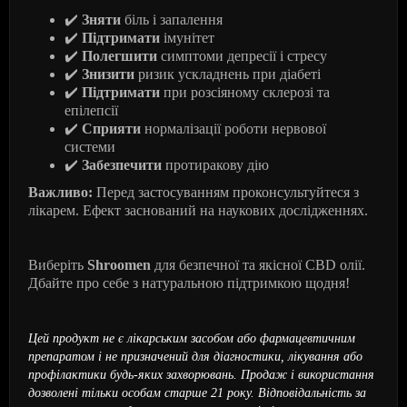
✔️
Зняти
біль
і
запалення
✔️
Підтримати
імунітет
✔️
Полегшити
симптоми
депресії
і
стресу
✔️
Знизити
ризик
ускладнень
при
діабеті
✔️
Підтримати
при
розсіяному
склерозі
та
епілепсії
✔️
Сприяти
нормалізації
роботи
нервової
системи
✔️
Забезпечити
протиракову
дію
Важливо:
Перед застосуванням проконсультуйтеся з
лікарем. Ефект заснований на наукових дослідженнях.
Виберіть
Shroomen
для безпечної та якісної CBD олії.
Дбайте про себе з натуральною підтримкою щодня!
Цей продукт не є лікарським засобом або фармацевтичним
препаратом і не призначений для діагностики, лікування або
профілактики будь-яких захворювань. Продаж і використання
дозволені тільки особам старше 21 року. Відповідальність за