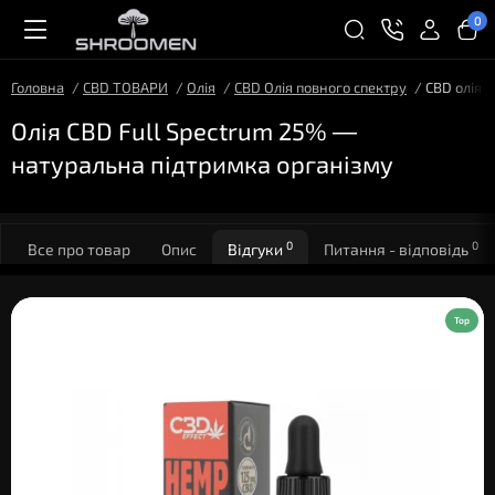
0
Головна
CBD ТОВАРИ
Олія
CBD Олія повного спектру
CBD олія 
Олія CBD Full Spectrum 25% —
натуральна підтримка організму
0
0
Все про товар
Опис
Відгуки
Питання - відповідь
Top