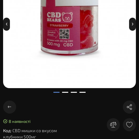
В наявності
Код:
CBD мишки со вкусом
клубники 500мг