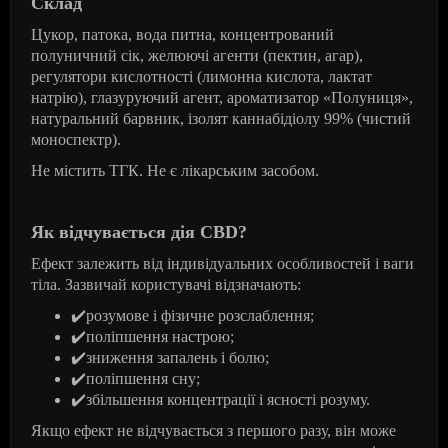
Склад
Цукор, патока, вода питна, концентрований
полуничний сік, желюючі агенти (пектин, агар),
регулятори кислотності (лимонна кислота, лактат
натрію), глазуруючий агент, ароматизатор «Полуниця»,
натуральний барвник, ізолят каннабідіолу 99% (чистий
моноспектр).
Не містить ТГК. Не є лікарським засобом.
Як відчувається дія CBD?
Ефект залежить від індивідуальних особливостей і ваги
тіла. Зазвичай користувачі відзначають:
✔️розумове і фізичне розслаблення;
✔️поліпшення настрою;
✔️зниження запалень і болю;
✔️поліпшення сну;
✔️збільшення концентрації і ясності розуму.
Якщо ефект не відчувається з першого разу, він може