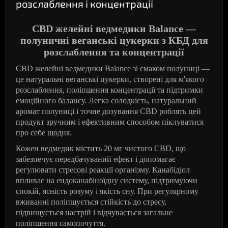
розслаблення і концентрації
CBD желейні ведмедики Balance —
полуничні веганські цукерки з КБД для
розслаблення та концентрації
CBD желейні ведмедики Balance зі смаком полуниці —
це натуральні веганські цукерки, створені для м'якого
розслаблення, поліпшення концентрації та підтримки
емоційного балансу. Легка солодкість, натуральний
аромат полуниці і точне дозування CBD роблять цей
продукт зручним і ефективним способом піклуватися
про себе щодня.
Кожен ведмедик містить 20 мг чистого CBD, що
забезпечує передбачуваний ефект і допомагає
регулювати стресові реакції організму. Канабідіол
впливає на ендоканабіноїдну систему, підтримуючи
спокій, ясність розуму і якість сну. При регулярному
вживанні поліпшується стійкість до стресу,
підвищується настрій і відчувається загальне
поліпшення самопочуття.