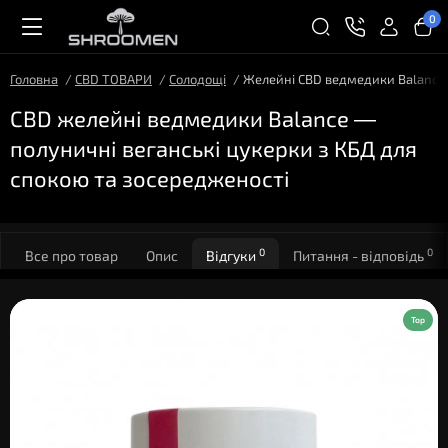
0
Головна
CBD ТОВАРИ
Солодощі
Желейні CBD ведмедики Balance, 
CBD желейні ведмедики Balance —
полуничні веганські цукерки з КБД для
спокою та зосередженості
0
0
Все про товар
Опис
Відгуки
Питання - відповідь
Top