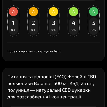
1
2
3
4
5
0%
0%
0%
0%
0%
Відгуків про цей товар ще не було.
Питання та відповіді (FAQ) Желейні CBD
ведмедики Balance, 500 мг КБД, 25 шт,
полуниця — натуральні CBD цукерки
для розслаблення і концентрації