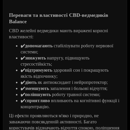
Переваги та властивості CBD-ведмедиків
Balance
CBD желейні ведмедики мають виражені корисні
властивості:
✔️
допомагають
стабілізувати роботу нервової
системи;
✔️
знижують
напругу, підвищують
стресостійкість;
✔️
підтримують
здоровий сон і покращують
якість відпочинку;
✔️
діють
як антиоксидант і нейропротектор;
✔️
зменшують
запалення і больові відчуття;
✔️
поліпшують
роботу травної системи;
✔️
сприятливо
впливають на когнітивні функції і
концентрацію.
Ці ефекти проявляються м'яко і природно, не
заважаючи повсякденній активності. Багато
користувачів відзначають відчуття спокою, поліпшення