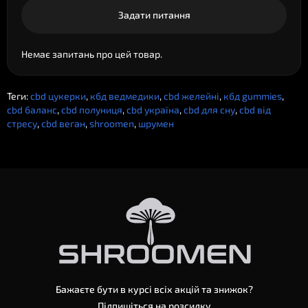
Задати питання
Немає запитань про цей товар.
Теги:
cbd цукерки
,
кбд ведмедики
,
cbd желейні
,
кбд gummies
,
cbd баланс
,
cbd полуниця
,
cbd україна
,
cbd для сну
,
cbd від
стресу
,
cbd веган
,
shroomen
,
шрумен
Бажаєте бути в курсі всіх акцій та знижок?
Підпишіться на розсилку