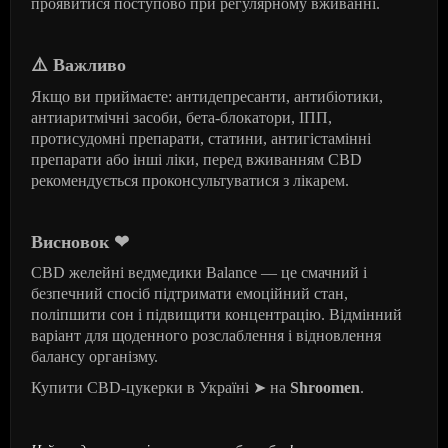
проявитися поступово при регулярному вживанні.
⚠
️ Важливо
Якщо ви приймаєте: антидепресанти, антибіотики,
антиаритмічні засоби, бета-блокатори, ІПП,
протисудомні препарати, статини, антигістамінні
препарати або інші ліки, перед вживанням CBD
рекомендується проконсультуватися з лікарем.
Висновок
❤
CBD желейні ведмедики Balance — це смачний і
безпечний спосіб підтримати емоційний стан,
поліпшити сон і підвищити концентрацію. Відмінний
варіант для щоденного розслаблення і відновлення
балансу організму.
Купити CBD-цукерки в Україні
➤
на
Shroomen
.