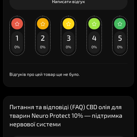
Написати відгук
1
2
3
4
5
0%
0%
0%
0%
0%
Відгуків про цей товар ще не було.
Питання та відповіді (FAQ) CBD олія для
тварин Neuro Protect 10% — підтримка
нервової системи