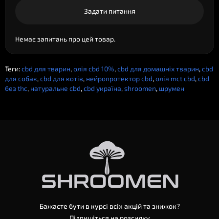
Задати питання
Немає запитань про цей товар.
Теги:
cbd для тварин
,
олія cbd 10%
,
cbd для домашніх тварин
,
cbd
для собак
,
cbd для котів
,
нейропротектор cbd
,
олія mct cbd
,
cbd
без thc
,
натуральне cbd
,
cbd україна
,
shroomen
,
шрумен
Бажаєте бути в курсі всіх акцій та знижок?
Підпишіться на розсилку