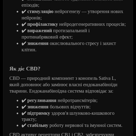
епізодів;
✔️
стимуляцію
нейрогенезу — утворення нових
нейронів;
✔️
профілактику
нейродегенеративних процесів;
✔️
виражений
протизапальний і
протинабряковий ефект;
✔️
зниження
окислювального стресу і захист
клітин.
Як діє
CBD
?
CBD
— природний компонент з конопель
Sativa
L
,
який доповнює або замінює власні ендоканабіноїди
тварини. Ендоканабіноїдна система відповідає за:
✔️
регулювання
нейротрансмітерів;
✔️
зниження
больових відчуттів;
✔️
підтримку
здоров'я шлунково-кишкового
тракту;
✔️
стабільну
роботу нервової та імунної систем.
CBD
активує рецептори
CB
1 і
CB
2, забезпечуючи