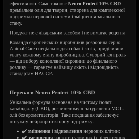
ефективною. Саме такою є
Neuro
Protect
10%
CBD
—
преміальна олія для тварин, створена для комплексної
підтримки нервової системи і зміцнення загального
стану.
Продукт не є лікарським засобом і не вимагає рецепта.
Команда європейських виробників розробила серію
Animal
Care
спеціально для собак і котів, приділивши
увагу кожному етапу виробництва. Суворий контроль
— від вибору конопляної сировини до фінального
розливу — гарантує найвищу якість і відповідність
стандартам
HACCP
.
Переваги
Neuro
Protect
10%
CBD
Унікальна формула заснована на чистому ізоляті
канабідіолу (
CBD
), розчиненому в натуральній
MCT
-
олії без ароматизаторів. Таке поєднання забезпечує
потужну нейропротекторну підтримку:
✔️
зміцнення
і
відновлення
нервових клітин;
✔️
зменшення
частоти судомних і епілептичних