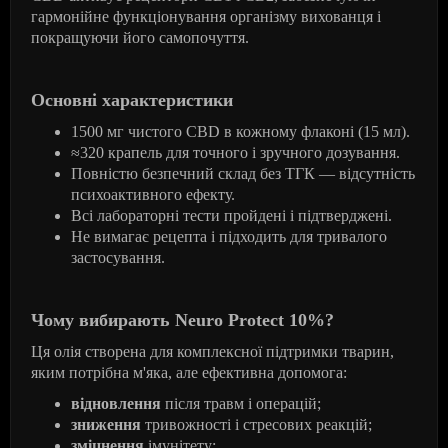
гармонійне функціонування організму вихованця і
покращуючи його самопочуття.
Основні характеристики
1500 мг чистого
CBD
в кожному флаконі (15 мл).
≈320 крапель для точного і зручного дозування.
Повністю безпечний склад без ТГК — відсутність
психоактивного ефекту.
Всі лабораторні тести пройдені і підтверджені.
Не вимагає рецепта і підходить для тривалого
застосування.
Чому вибирають
Neuro
Protect
10%?
Ця олія створена для комплексної підтримки тварин,
яким потрібна м'яка, але ефективна допомога:
відновлення
після травм і операцій;
зниження
тривожності і стресових реакцій;
зміцнення
імунітету;