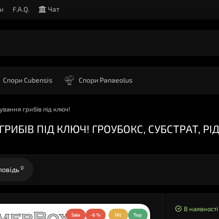
и
F.A.Q.
Чат
Спори Cubensis
Спори Panaeolus
ування грибів під ключ!
ИБІВ ПІД КЛЮЧ! ГРОУБОКС, СУБСТРАТ, РІ
0
повідь
В наявності
Sale
-6 %
Hit
Top