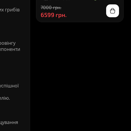
7000 грн.
х грибів
6599 грн.
ровінгу
омпоненти
 успішної
елію.
ощування