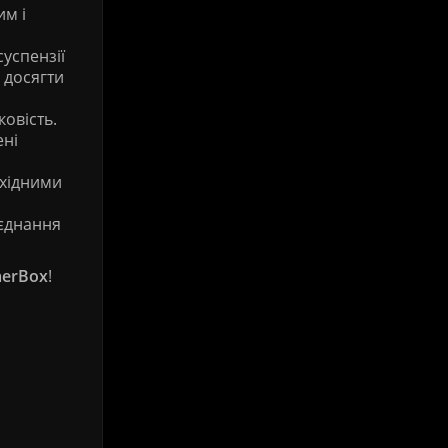
им і
успензії
 досягти
ковість.
ені
бхідними
оєднання
erBox
!