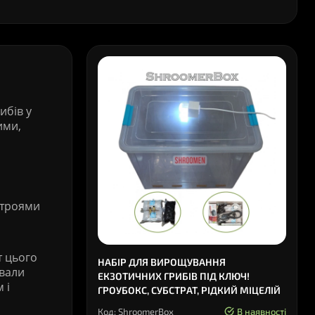
ибів у
ими,
строями
т цього
НАБІР ДЛЯ ВИРОЩУВАННЯ
ували
ЕКЗОТИЧНИХ ГРИБІВ ПІД КЛЮЧ!
 і
ГРОУБОКС, СУБСТРАТ, РІДКИЙ МІЦЕЛІЙ
Код: ShroomerBox
В наявності