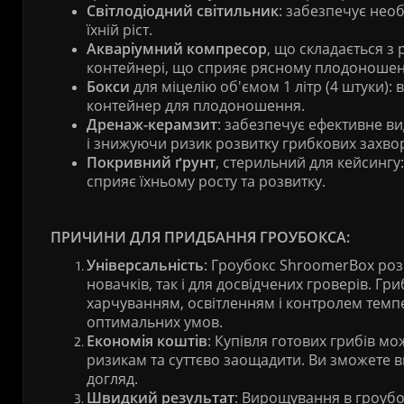
Світлодіодний світильник
: забезпечує нео
їхній ріст.
А
кваріумний компресор
, що складається з
контейнері, що сприяє рясному плодоноше
Бокси
для міцелію об'ємом 1 літр (4 штуки):
контейнер для плодоношення.
Дренаж-керамзит
: забезпечує ефективне в
і знижуючи ризик розвитку грибкових захво
Покривний ґрунт
, стерильний для кейсингу
сприяє їхньому росту та розвитку.
ПРИЧИНИ ДЛЯ ПРИДБАННЯ ГРОУБОКСА:
Універсальність
: Гроубокс ShroomerBox роз
новачків, так і для досвідчених гроверів. 
харчуванням, освітленням і контролем темпе
оптимальних умов.
Е
кономія коштів
: Купівля готових грибів м
ризикам та суттєво заощадити. Ви зможете ви
догляд.
Швидкий результат
: Вирощування в гроубо