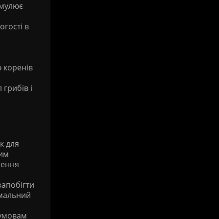
имулює
огості в
ю коренів
 грибів і
к для
ним
чення
запобігти
імальний
 умовам