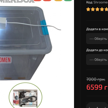
Код:
Shroome
Додати в ком
Додати до ко
7000 грн.
6599 г