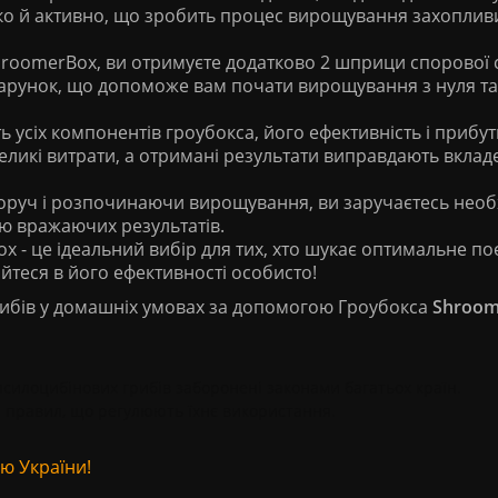
дко й активно, що зробить процес вирощування захоплив
hroomerBox, ви отримуєте додатково 2 шприци спорової с
одарунок, що допоможе вам почати вирощування з нуля та
ть усіх компонентів гроубокса, його ефективність і прибут
еликі витрати, а отримані результати виправдають вклад
оруч і розпочинаючи вирощування, ви заручаєтесь нео
ю вражаючих результатів.
x - це ідеальний вибір для тих, хто шукає оптимальне п
айтеся в його ефективності особисто!
рибів у домашніх умовах за допомогою Гроубокса
Shroom
псилоцибінових грибів заборонені законами багатьох країн.
і правил, що регулюють їхнє використання.
єю України!