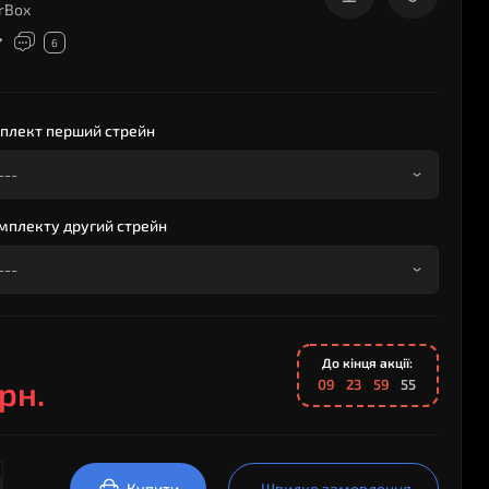
rBox
6
плект перший стрейн
мплекту другий стрейн
До кінця акції:
рн.
0
9
2
3
5
9
5
4
Купити
Швидке замовлення