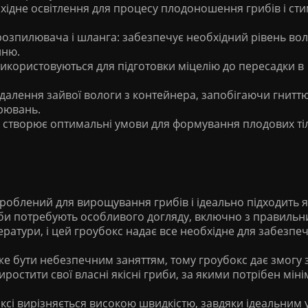
бхідне освітлення для процесу плодоношення грибів і ст
 розпилювача і шланга: забезпечує необхідний рівень вол
нню.
 використовуються для підготовки міцелію до пересадки в
идалення зайвої вологи з контейнера, запобігаючи гнитт
рювань.
: створює оптимальні умови для формування плодових тіл
роблений для вирощування грибів і ідеально підходить я
Гриби потребують особливого догляду, включно з правиль
ратури, і цей гроубокс надає все необхідне для забезпе
оже бути небезпечним заняттям, тому гроубокс дає змогу 
ростити свої власні якісні гриби, за якими потрібен мін
ксі вирізняється високою швидкістю, завдяки ідеальним