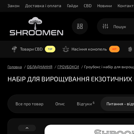
Закон
Доставка і оплата
Гайди
CBD
Новини
Контакт
Товари CBD
Насіння конопель
TOP
HOT
Головна
ОБЛАДНАННЯ
ГРОУБОКСИ
Гроубокс і набір для вирощ
НАБІР ДЛЯ ВИРОЩУВАННЯ ЕКЗОТИЧНИХ ГР
6
Все про товар
Опис
Відгуки
Питання - від