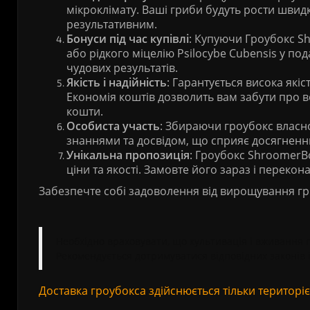
мікроклімату. Ваші гриби будуть рости шви
результативним.
Б
онуси під час купівлі
: Купуючи Гроубокс S
або рідкого міцелію Psilocybe Cubensis у п
чудових результатів.
Якість і надійність
: Гарантується висока якіс
Економія коштів дозволить вам забути про в
кошти.
Особиста участь
: Збираючи гроубокс власн
знаннями та досвідом, що сприяє досягненн
Унікальна пропозиція
: Гроубокс ShroomerBo
ціни та якості. Замовте його зараз і перекон
Забезпечте собі задоволення від вирощування г
Необхідно враховувати, що культивація і вживання 
Рекомендується дотримуватися відповідних законів 
Доставка гроубокса здійснюється тільки територі