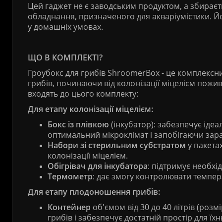
Цей гаджет не є заводським продуктом, а збираєт
обладнання, призначеного для акваріумістики. Й
у домашніх умовах.
ЩО В КОМПЛЕКТІ?
Гроубокс для грибів ShroomerBox - це комплексни
грибів, починаючи від колонізації міцелієм пожи
входять до цього комплекту:
Для етапу колонізації міцелієм:
Б
окс із плівкою
(інкубатор): забезпечує ідеа
оптимальний мікроклімат і запобігаючи за
Набори зі стерильним субстратом
у пакетах
колонізації міцелієм.
Обігрівач для інкубатора
: підтримує необхі
Термометр
: дає змогу контролювати температ
Для етапу плодоношення грибів:
Контейнер
об'ємом від 30 до 40 літрів (роз
грибів і забезпечує достатній простір для їхн