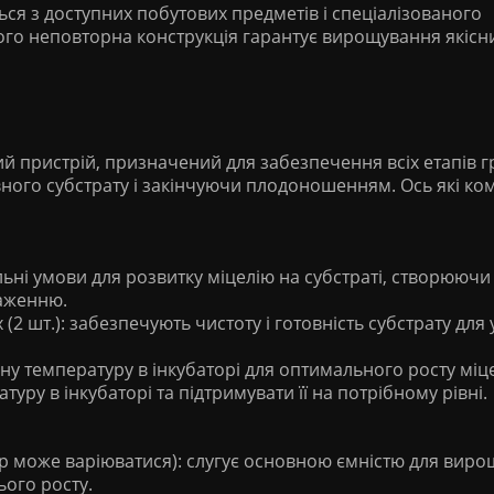
ься з доступних побутових предметів і спеціалізованого
ого неповторна конструкція гарантує вирощування якісни
й пристрій, призначений для забезпечення всіх етапів г
вного субстрату і закінчуючи плодоношенням. Ось які к
льні умови для розвитку міцелію на субстраті, створюючи
раженню.
 (2 шт.): забезпечують чистоту і готовність субстрату для
дну температуру в інкубаторі для оптимального росту міц
уру в інкубаторі та підтримувати її на потрібному рівні.
мір може варіюватися): слугує основною ємністю для вир
ього росту.