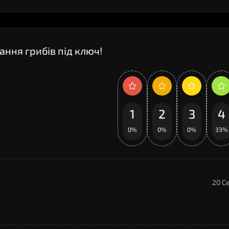
ання грибів під ключ!
1
2
3
4
0%
0%
0%
33%
20 С