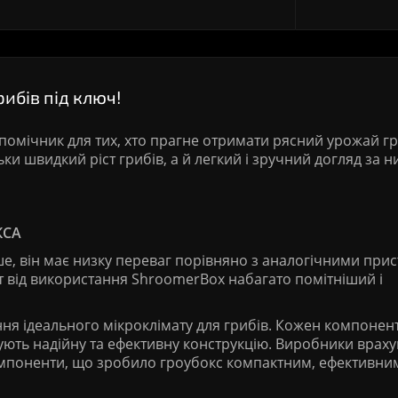
ибів під ключ!
помічник для тих, хто прагне отримати рясний урожай гр
ки швидкий ріст грибів, а й легкий і зручний догляд за н
КСА
ше, він має низку переваг порівняно з аналогічними при
т від використання ShroomerBox набагато помітніший і
ння ідеального мікроклімату для грибів. Кожен компонен
ують надійну та ефективну конструкцію. Виробники врах
компоненти, що зробило гроубокс компактним, ефективним