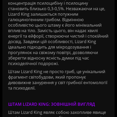
концентрація псилоцибіну і псилоцину
становить близько 0,3-0,5%. Незважаючи на це,
Lizard King залишається потужним
галюциногенним грибом. Відмінною
особливістю цього штаму є його мінімальний
вплив на тіло. Замість цього, він надає хвилі
енергії та ейфорії, створюючи чистий і спокійний
досвід. Завдяки цій особливості, Lizard King
ідеально підходить для мікродозування і
прогулянок на свіжому повітрі, дозволяючи
зберегти відносну ясність думки під час
психоделічної подорожі.
Штам Lizard King не просто гриб, це унікальний
фрагмент світобудови, який пропонує
дивовижне занурення у світ грибної ентомології
та психоделії.
ШТАМ LIZARD KING: ЗОВНІШНІЙ ВИГЛЯД
Штам Lizard King являє собою захопливе явище