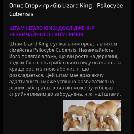
Опис Спори грибів Lizard King - Psilocybe
Cubensis
ШТАМ LIZARD KING: ДОСЛІДЖЕННЯ
НЕЗВИЧАЙНОГО СВІТУ ГРИБІВ
Штам Lizard King є унікальним представником
сімейства Psilocybe Cubensis. Незвичайність
його полягає в тому, що він росте на деревині,
тоді як більшість грибів цього виду вважають за
краще рости з гною або листя, що
розкладається. Цей штам має вражаючу
адаптивність і може успішно розвиватися на
різних субстратах, хоча він може бути більш
сприйнятливим до забруднень, ніж інші штами.