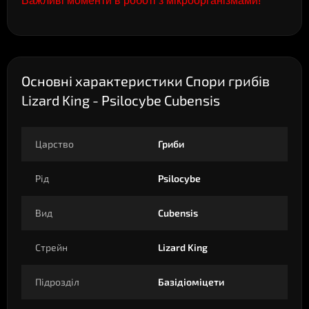
Важливі моменти в роботі з мікроорганізмами!
Основні характеристики Спори грибів
Lizard King - Psilocybe Cubensis
Царство
Гриби
Рід
Psilocybe
Вид
Cubensis
Стрейн
Lizard King
Підрозділ
Базідіоміцети