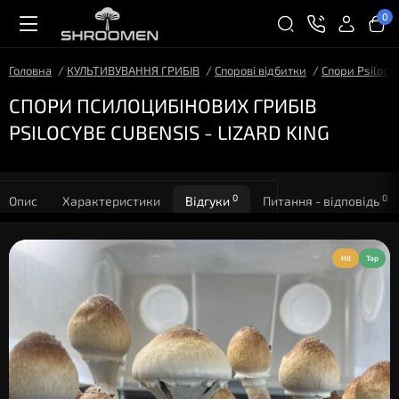
0
Головна
КУЛЬТИВУВАННЯ ГРИБІВ
Спорові відбитки
Спори Psilocy
СПОРИ ПСИЛОЦИБІНОВИХ ГРИБІВ
PSILOCYBE CUBENSIS - LIZARD KING
0
0
Опис
Характеристики
Відгуки
Питання - відповідь
Hit
Top