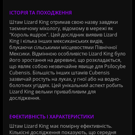
ІСТОРІЯ ТА ПОХОДЖЕННЯ
Штам Lizard King отримав свою назву завдяки
таємничому мікологу, відомому в мережі як
"Король ящірок". Цей дослідник виявив Lizard
King і кілька інших мексиканських видів,
блукаючи сільськими місцевостями Північної
Мексики. Відмінною особливістю Lizard King було
його зростання на деревині, що розкладається,
що являє собою незвичайне явище для Psilocybe
Cubensis. Більшість інших штамів Cubensis
зазвичай ростуть на луках, у гної або на водно-
болотних угіддях. Цей унікальний аспект робить
Lizard King вельми привабливим для
дослідження.
ЕФЕКТИВНІСТЬ І ХАРАКТЕРИСТИКИ
Штам Lizard King має помірну ефективність.
Кількісні дослідження показують, що середня