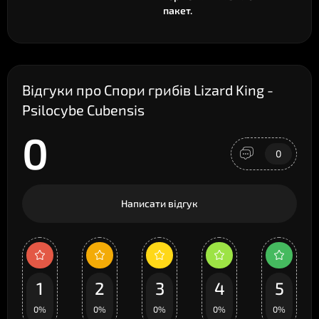
пакет.
Відгуки про Спори грибів Lizard King -
Psilocybe Cubensis
0
0
Написати відгук
1
2
3
4
5
0%
0%
0%
0%
0%