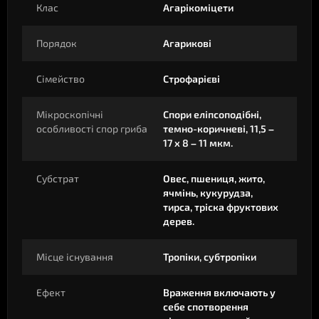
Клас
Агарікоміцети
Порядок
Агарикові
Сімейство
Строфарієві
Мікроскопічні
Спори еліпсоподібні,
особливості спор гриба
темно-коричневі, 11,5 –
17 x 8 – 11 мкм.
Субстрат
Овес, пшениця, жито,
ячмінь, кукурудза,
тирса, тріска фруктових
дерев.
Місце існування
Тропіки, субтропіки
Ефект
Враження включають у
себе спотворення