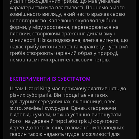
у світі психоделічних грибів, що має унікальні
характеристики та властивості. Почнемо з його
зовнішнього вигляду, який часто вражає своєю
неповторністю. Капелюшок куполоподібної
форми, у міру зростання, перетворюється на
плоский, створюючи враження динамізму і
мінливості. Ніжка подовжена, злегка вигнута, що
надає грибу витонченості та характеру. Густі сім'ї
грибів створюють чарівний образ у природі,
немов таємничі хранителі лісових нетрів.
ЕКСПЕРИМЕНТИ ІЗ СУБСТРАТОМ
Штам Lizard King має вражаючу адаптивність до
різних субстратів. Він процвітає на таких
культурних середовищах, як пшениця, овес,
жито, ячмінь і кукурудза. Однак, створюючи
відповідні умови, можна успішно вирощувати
його і на деревній тирсі або трісці фруктових
дерев. До того ж, сіно, солома і гній травоїдних
тварин також надають чудові можливості для