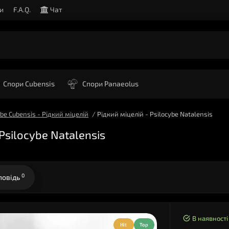
и
F.A.Q.
Чат
Спори Cubensis
Спори Panaeolus
ybe Cubensis - Рідкий міцелій
Рідкий міцелій - Psilocybe Natalensis
Psilocybe Natalensis
0
повідь
В наявності
Hit
Top