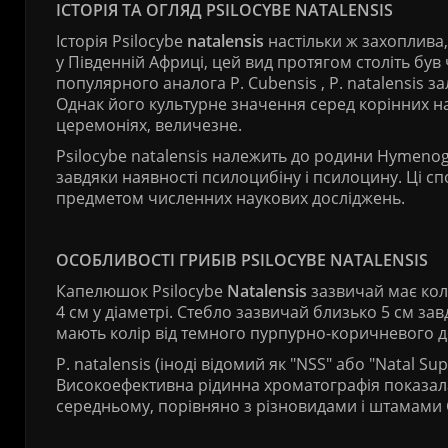
ІСТОРІЯ ТА ОГЛЯД PSILOCYBE NATALENSIS
Історія Psilocybe
natalensis
настільки ж захоплива, 
у Південній Африці, цей вид протягом століть був 
популярного аналога P. Cubensis , P. natalensis 
Однак його культурне значення серед корінних на
церемоніях, величезне.
Psilocybe natalensis належить до родини Hymeno
завдяки наявності псилоцибіну і псилоцину. Ці сп
предметом численних наукових досліджень.
ОСОБЛИВОСТІ ГРИБІВ PSILOCYBE NATALENSIS
Капелюшок Psilocybe
Natalensis
зазвичай має кол
4 см у діаметрі. Стебло зазвичай близько 5 см за
мають колір від темного пурпурно-коричневого д
P. natalensis (іноді відомий як "NSS" або "Natal S
Високоефективна рідинна хроматографія показала
середньому, порівняно з різновидами і штамами 