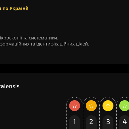
 по Україні!
ікроскопії та систематики.
формаційних та ідентифікаційних цілей.
talensis
1
2
3
4