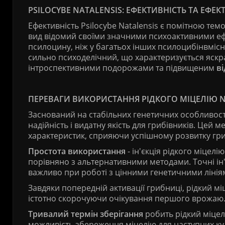
PSILOCYBE NATALENSIS: ЕФЕКТИВНІСТЬ ТА ЕФЕК
Ефективність Psilocybe Natalensis є помітною темою
вид відомий своїми значними психоактивними е
псилоцину, ніж у багатьох інших псилоцибінвмісни
сильно психоделічний, що характеризується яск
інтроспективними подорожами та підвищеним
в
ПЕРЕВАГИ ВИКОРИСТАННЯ РІДКОГО МІЦЕЛІЮ N
Заснований на стабільних генетичних особливостя
надійність і видатну якість для грибівників. Цей
характеристик, сприяючи успішному розвитку гри
Простота використання
- ін'єкція рідкого міцел
порівняно з альтернативними методами. Точні ін
важливо при роботі з цінними генетичними лінія
Завдяки попередній активації грибниці, рідкий мі
істотно скорочуючи очікування першого врожаю
Тривалий термін зберігання
робить рідкий міцел
можливість збереження міцелію для наступних ку