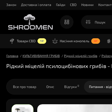
Закон
Доставка і оплата
Гайди
CBD
Новини
Контакт
Товари CBD
Насіння конопель
TOP
HOT
Головна
КУЛЬТИВУВАННЯ ГРИБІВ
Рідкий міцелій грибів
Psiloc
Рідкий міцелій псилоцибінових грибів - 
0
Все про товар
Опис
Відгуки
Питання - від