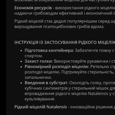
Економія ресурсів
- використання рідкого міцелі
надаючи грибоводам ефективний і економічний і
Рідкий міцелій стає дедалі популярнішим серед ш
вирощування псилоцибінових грибів вдома.
ІНСТРУКЦІЯ ІЗ ЗАСТОСУВАННЯ РІДКОГО МІЦЕЛІ
Підготовка контейнера
: Забезпечте повну с
спиртом.
Захист голки
: Використовуйте рукавички і с
Рівномірний розподіл міцелію
: Ретельно с
розподіл міцелію. Підтримуйте стерильність
запальнички.
Введення в субстрат
: Охолодіть голку, проти
кубічних сантиметрів у стерильний мішок для
впровадження рідкого міцелію Natalensis у
культивування.
Рідкий міцелій Natalensis
- інноваційне рішення дл