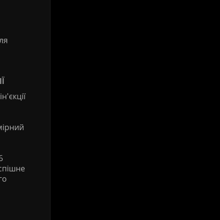
ля
Ї
н'єкції
мірний
6
успішне
го