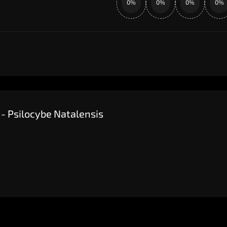
0%
0%
0%
0%
- Psilocybe Natalensis