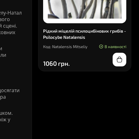
улу-Натал
вого
 сцені.
Рідкий міцелій псилоцибінових грибів -
ховних
Psilocybe Natalensis
Код: Natalensis Mitseliy
В наявності
и
али
1060 грн.
досягати
бра
юшком.
 ніж у