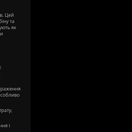
ів. Цей
іну та
ують як
ми
є
х
зараження
особливо
трату,
ння і