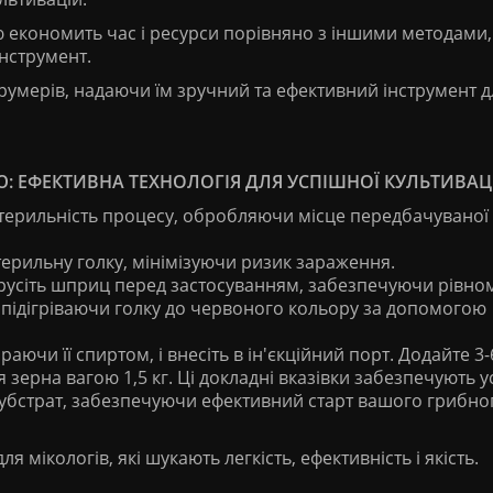
ю економить час і ресурси порівняно з іншими методами,
нструмент.
румерів, надаючи їм зручний та ефективний інструмент д
Ю: ЕФЕКТИВНА ТЕХНОЛОГІЯ ДЛЯ УСПІШНОЇ КУЛЬТИВАЦІ
терильність процесу, обробляючи місце передбачуваної і
терильну голку, мінімізуючи ризик зараження.
трусіть шприц перед застосуванням, забезпечуючи рівно
, підігріваючи голку до червоного кольору за допомогою
раючи її спиртом, і внесіть в ін'єкційний порт. Додайте 3-
 зерна вагою 1,5 кг. Ці докладні вказівки забезпечують 
 субстрат, забезпечуючи ефективний старт вашого грибно
я мікологів, які шукають легкість, ефективність і якість.