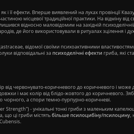
як і її ефекти. Вперше виявлений на луках провінції Кваз
частиною місцевої традиційної практики. На відміну від с
залишився відносно маловідомим на західній психоделічній
родів, де його використовували в ритуалах зцілення і ду
gastraceae, відомої своїми психоактивними властивостям
олуки відповідальні за
психоделічні ефекти
гриба, які ст
ір від червонувато-коричневого до коричневого і може 
вдовжки і має колір від блідо-жовтого до коричневого. Зя
о чорного, а спори темно-пурпурно-коричневі.
uper Strength") - унікальні тонкі гриби з маленьким капел
, що ці гриби містять
більше псилоцибіну/псилоцину
,
Cubensis.