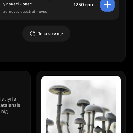
у пакеті - овес.
1250 грн.
zernovoy substrat - oves
Показати ще
з лугів
atalensis
 від