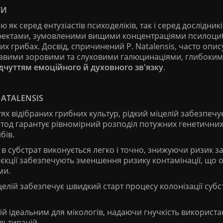
ТИ
 як серед ентузіастів психоделіків, так і серед дослідник
фектами, зумовленими вищими концентраціями псилоциб
х грибах. Досвід, спричинений P. Natalensis, часто опис
равими зоровими та слуховими галюцинаціями, глибоки
ідчуттям емоційного й духовного зв'язку
.
ATALENSIS
х відібраних грибних культур, рідкий міцелій забезпечу
 метод гарантує рівномірний розподіл потужних генетични
бів.
ію в субстрат виконується легко і точно, знижуючи ризик 
'єкції забезпечують зменшення ризику контамінації, що 
ми.
целій забезпечує швидкий старт процесу колонізації субс
.
ій ідеальним для мікологів, надаючи гнучкість використа
льтивацій.