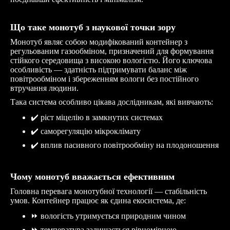
Що таке монотуб з наукової точки зору
Монотуб являє собою модифікований контейнер з
регульованим газообміном, призначений для формування
стійкого середовища з високою вологістю. Його ключова
особливість — здатність підтримувати баланс між
повітрообміном і збереженням вологи без постійного
втручання людини.
Така система особливо цікава дослідникам, які вивчають:
✔
️ ріст міцелію в замкнутих системах
✔
️ саморегуляцію мікроклімату
✔
️ вплив пасивного повітрообміну на плодоношення
Чому монотуб вважається ефективним
Головна перевага монотубної технології — стабільність
умов. Контейнер працює як єдина екосистема, де:
⏩
вологість утримується природним чином
⏩
температура залишається рівномірною