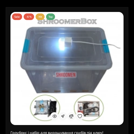
Sale
-6 %
Hit
Top
Гроубокс і набір для вирощування грибів під ключ!