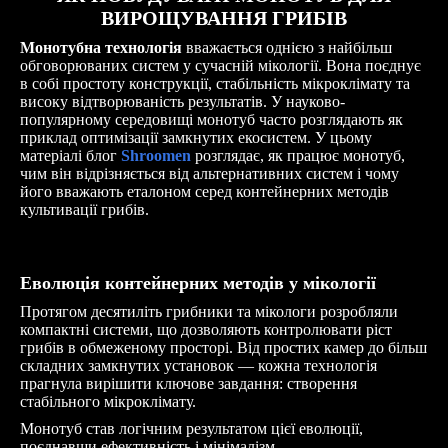
ВИРОЩУВАННЯ ГРИБІВ
Монотубна технологія
вважається однією з найбільш
обговорюваних систем у сучасній мікології. Вона поєднує
в собі простоту конструкції, стабільність мікроклімату та
високу відтворюваність результатів. У науково-
популярному середовищі монотуб часто розглядають як
приклад оптимізації замкнутих екосистем. У цьому
матеріалі блог
Shroomen
розглядає, як працює монотуб,
чим він відрізняється від альтернативних систем і чому
його вважають еталоном серед контейнерних методів
культивації грибів.
Еволюція контейнерних методів у мікології
Протягом десятиліть грибники та мікологи розробляли
компактні системи, що дозволяють контролювати ріст
грибів в обмеженому просторі. Від простих камер до більш
складних замкнутих установок — кожна технологія
прагнула вирішити ключове завдання: створення
стабільного мікроклімату.
Монотуб став логічним результатом цієї еволюції,
поєднавши ефективність і мінімалізм.