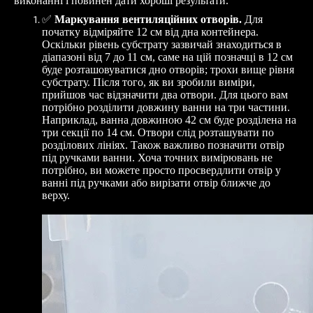
виконанні і повинен дати хороші результати.
✅
Маркування вентиляційних отворів.
Для
початку відміряйте 12 см від дна контейнера.
Оскільки рівень субстрату зазвичай знаходиться в
діапазоні від 7 до 11 см, саме на цій позначці в 12 см
буде розташовуватися дно отворів; трохи вище рівня
субстрату. Після того, як ви зробили виміри,
прийшов час відзначити два отвори. Для цього вам
потрібно розділити довжину ванни на три частини.
Наприклад, ванна довжиною 42 см буде розділена на
три секції по 14 см. Отвори слід розташувати по
розділових лініях. Також важливо позначити отвір
під ручками ванни. Хоча точних вимірювань не
потрібно, ви можете просто просвердлити отвір у
ванні під ручками або вирізати отвір ближче до
верху.