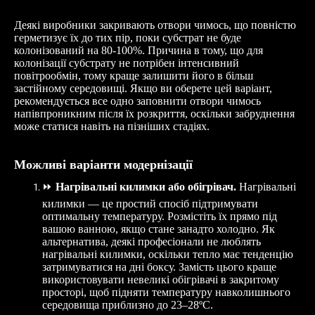
Деякі виробники закривають отвори чимось, що повністю
герметизує їх до тих пір, поки субстрат не буде
колонізований на 80-100%. Причина в тому, що для
колонізації субстрату не потрібен інтенсивний
повітрообмін, тому краще залишити його в більш
застійному середовищі. Якщо ви оберете цей варіант,
рекомендується все одно заповнити отвори чимось
напівпроникним після їх розкриття, оскільки забруднення
може статися навіть на пізніших стадіях.
Можливі варіанти модернізації
⏩
Нагрівальні килимки або обігрівач.
Нагрівальні
килимки — це простий спосіб підтримувати
оптимальну температуру. Розмістіть їх прямо під
вашою ванною, якщо стане занадто холодно. Як
альтернатива, деякі професіонали не люблять
нагрівальні килимки, оскільки тепло має тенденцію
затримуватися на дні боксу. Замість цього краще
використовувати невеликі обігрівачі в закритому
просторі, щоб підняти температуру навколишнього
середовища приблизно до 23–28ºC.