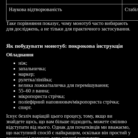
Наукова відтворюваність
Стаб
Таке порівняння показує, чому монотуб часто вибирають
для досліджень, а не тільки для практичного застосування.
Як побудувати монотуб: покрокова інструкція
Обладнання
ніж;
запальничка;
маркер;
рулетка/лінійка;
велика ложка/паличка для перемішування;
55–60 л ванна;
мікропориста стрічка;
поліефірний наповнювач/мікропориста стрічка;
спирт.
Існує безліч варіацій цього процесу, тому, якщо ви
знайдете щось, що вам більше підходить, можете сміливо
відступати від нього. Однак для початківців ми вважаємо,
що наступний спосіб є найкращим, оскільки він простий у