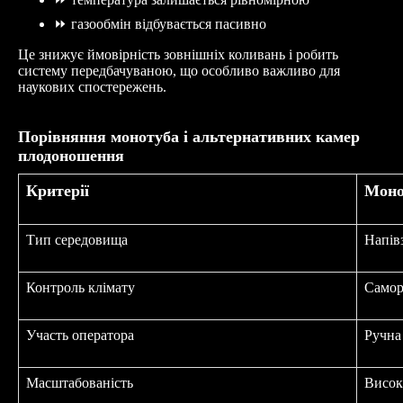
⏩
газообмін відбувається пасивно
Це знижує ймовірність зовнішніх коливань і робить
систему передбачуваною, що особливо важливо для
наукових спостережень.
Порівняння монотуба і альтернативних камер
плодоношення
Критерії
Мон
Тип середовища
Напі
Контроль клімату
Само
Участь оператора
Руч
Масштабованість
Вис