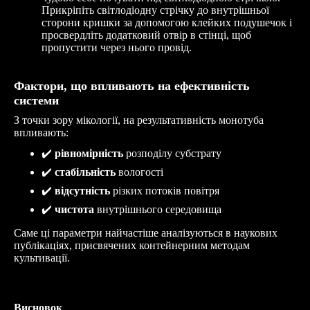
Прикріпіть світлодіодну стрічку до внутрішньої
сторони кришки за допомогою клейких подушечок і
просвердліть додатковий отвір в стінці, щоб
пропустити через нього провід.
Фактори, що впливають на ефективність
системи
З точки зору мікології, на результативність монотуба
впливають:
✔
️
рівномірність
розподілу субстрату
✔
️
стабільність
вологості
✔
️
відсутність
різких потоків повітря
✔
️
чистота
внутрішнього середовища
Саме ці параметри найчастіше аналізуються в наукових
публікаціях, присвячених контейнерним методам
культивації.
Висновок