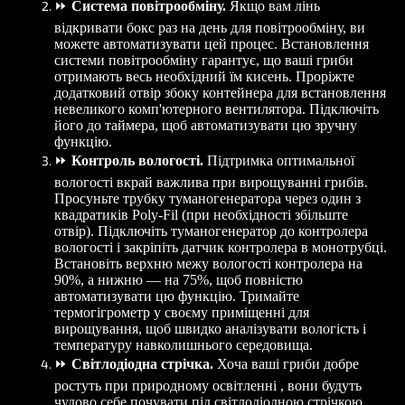
⏩
Система повітрообміну.
Якщо вам лінь
відкривати бокс раз на день для повітрообміну, ви
можете автоматизувати цей процес. Встановлення
системи повітрообміну гарантує, що ваші гриби
отримають весь необхідний їм кисень. Проріжте
додатковий отвір збоку контейнера для встановлення
невеликого комп'ютерного вентилятора. Підключіть
його до таймера, щоб автоматизувати цю зручну
функцію.
⏩
Контроль вологості.
Підтримка оптимальної
вологості вкрай важлива при вирощуванні грибів.
Просуньте трубку туманогенератора через один з
квадратиків Poly-Fil (при необхідності збільште
отвір). Підключіть туманогенератор до контролера
вологості і закріпіть датчик контролера в монотрубці.
Встановіть верхню межу вологості контролера на
90%, а нижню — на 75%, щоб повністю
автоматизувати цю функцію. Тримайте
термогігрометр у своєму приміщенні для
вирощування, щоб швидко аналізувати вологість і
температуру навколишнього середовища.
⏩
Світлодіодна стрічка.
Хоча ваші гриби добре
ростуть при природному освітленні , вони будуть
чудово себе почувати під світлодіодною стрічкою.