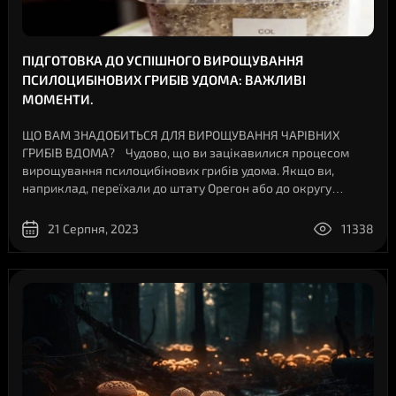
ПІДГОТОВКА ДО УСПІШНОГО ВИРОЩУВАННЯ
ПСИЛОЦИБІНОВИХ ГРИБІВ УДОМА: ВАЖЛИВІ
МОМЕНТИ.
ЩО ВАМ ЗНАДОБИТЬСЯ ДЛЯ ВИРОЩУВАННЯ ЧАРІВНИХ
ГРИБІВ ВДОМА? Чудово, що ви зацікавилися процесом
вирощування псилоцибінових грибів удома. Якщо ви,
наприклад, переїхали до штату Орегон або до округу
Колумбія і прагнете забезпечити себе безперервним
джерелом цих магічних грибів, са..
21 Серпня, 2023
11338