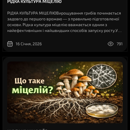
РІДКА КУЛЬТУРА МІЦЕЛІЮ
РІДКА КУЛЬТУРА МІЦЕЛІЮВирощування грибів починається
задовго до першого врожаю — з правильно підготовленої
основи. Рідка культура міцелію вважається одним з
найефективніших і найшвидших способів запуску росту.У
цій статті від Shroomen детально і доступно
розповідається, що таке рідка культура, на..
16 Січня, 2026
791