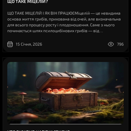
ЩО ТАКЕ МІЦЕЛІЙ?
ЩО ТАКЕ МІЦЕЛІЙ І ЯК ВІН ПРАЦЮЄМіцелій — це невидима
основа життя грибів, прихована від очей, але визначальна
для всього процесу росту і плодоношення. Саме з нього
починається шлях псилоцибінових грибів — від
мікроскопічних ниток до зрілих плодових тіл. У цьому
матеріалі блогу Shroomen докла..
15 Січня, 2026
796