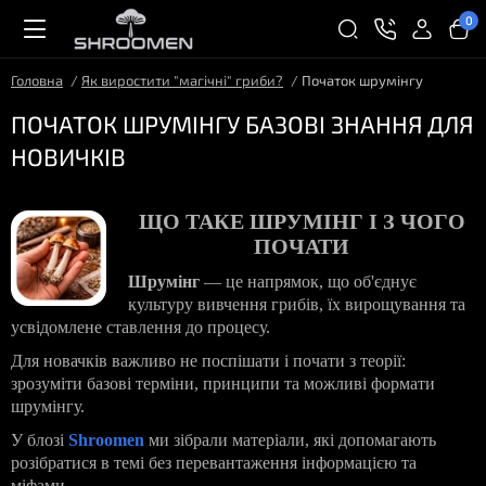
0
Головна
Як виростити "магічні" гриби?
Початок шрумінгу
ПОЧАТОК ШРУМІНГУ БАЗОВІ ЗНАННЯ ДЛЯ
НОВИЧКІВ
ЩО ТАКЕ ШРУМІНГ І З ЧОГО
ПОЧАТИ
Шрумінг
— це напрямок, що об'єднує
культуру вивчення грибів, їх вирощування та
усвідомлене ставлення до процесу.
Для новачків важливо не поспішати і почати з теорії:
зрозуміти базові терміни, принципи та можливі формати
шрумінгу.
У блозі
Shroomen
ми зібрали матеріали, які допомагають
розібратися в темі без перевантаження інформацією та
міфами.