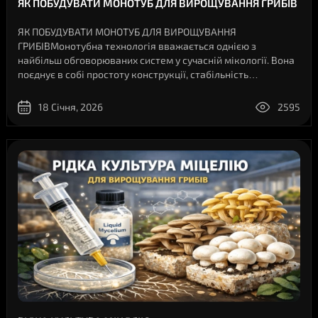
ЯК ПОБУДУВАТИ МОНОТУБ ДЛЯ ВИРОЩУВАННЯ ГРИБІВ
ЯК ПОБУДУВАТИ МОНОТУБ ДЛЯ ВИРОЩУВАННЯ
ГРИБІВМонотубна технологія вважається однією з
найбільш обговорюваних систем у сучасній мікології. Вона
поєднує в собі простоту конструкції, стабільність
мікроклімату та високу відтворюваність результатів. У
науково-популярному середовищі монотуб часто ..
18 Січня, 2026
2595