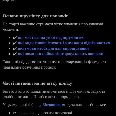
Основи шрумінгу для новачків
На старті важливо отримати чітке уявлення про ключові
моменти:
✔
️
що мається на увазі під шрумінгом
✔
️
які види грибів існують і чим вони відрізняються
✔
️
які умови необхідні для вирощування
✔
️
які помилки найчастіше допускають новачки
Такий підхід дозволяє уникнути розчарувань і сформувати
правильне розуміння процесу.
Часті питання на початку шляху
Багато хто, хто тільки знайомиться зі шрумінгом, задають
подібні питання. Це абсолютно нормально.
У цьому розділі блогу
Shroomen
ми детально розбираємо:
⏩
з чого краще почати новачкові