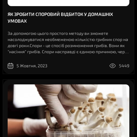
ЯК ЗРОБИТИ СПОРОВИЙ ВІДБИТОК У ДОМАШНІХ
УМОВАХ
За допомогою цього простого методу ви зможете
насолоджуватися необмеженою кількістю грибних спор на
довгі роки.Спори - це спосіб розмноження грибів. Вони як
"насіння" грибів. Спори насправді є єдиною причиною, через
яку ми взагалі бачимо гриби: це плодові тіла, призначені
виключно для розповсюд..
5 Жовтня, 2023
5449