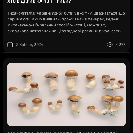
ХТО ВІДКРИВ ЧАРІВНІ ГРИБИ?
Тисячоліттями чарівні гриби були у вжитку. Вважається, що
перші люди, які їх виявили, проживали в печерах, ведучи
мисливсько-збиральний спосіб життя, і, можливо,
випадково натрапили на ці загадкові рослини в ході своїх
пошуків їжі.Чарівні гриби: Шлях до ВідкриттяІсторія
чарівних грибів (грибів,..
2 Квітня, 2024
4273