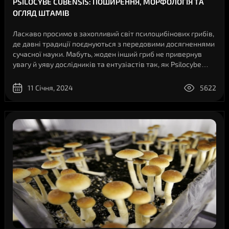
PSILOCYBE CUBENSIS: ПОШИРЕННЯ, МОРФОЛОГІЯ ТА
ОГЛЯД ШТАМІВ
Ласкаво просимо в захопливий світ псилоцибінових грибів,
де давні традиції поєднуються з передовими досягненнями
сучасної науки. Мабуть, жоден інший гриб не привернув
увагу й уяву дослідників та ентузіастів так, як Psilocybe
Cubensis. Цей чудовий вид має багату історичну історію, що
налічує стол..
11 Січня, 2024
5622