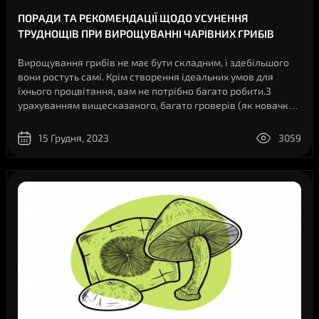
ПОРАДИ ТА РЕКОМЕНДАЦІЇ ЩОДО УСУНЕННЯ
ТРУДНОЩІВ ПРИ ВИРОЩУВАННІ ЧАРІВНИХ ГРИБІВ
Вирощування грибів не має бути складним, і здебільшого
вони ростуть самі. Крім створення ідеальних умов для
їхнього процвітання, вам не потрібно багато робити.З
урахуванням вищесказаного, багато гроверів (як новачки,
так і експерти) стикаються з проблемами на своєму
шляху.Ось деякі з найпоширеніш..
15 Грудня, 2023
3059