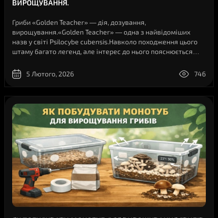
ВИРОЩУВАННЯ.
Гриби «Golden Teacher» — дія, дозування,
вирощування.«Golden Teacher» — одна з найвідоміших
назв у світі Psilocybe cubensis.Навколо походження цього
штаму багато легенд, але інтерес до нього пояснюється
простіше: він добре вивчений, легко розпізнається за
морфологічними ознаками і часто згадуєть..
5 Лютого, 2026
746