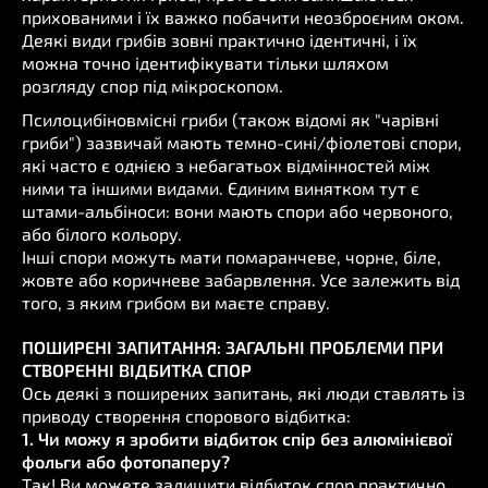
прихованими і їх важко побачити неозброєним оком.
Деякі види грибів зовні практично ідентичні, і їх
можна точно ідентифікувати тільки шляхом
розгляду спор під мікроскопом.
Псилоцибіновмісні гриби (також відомі як "чарівні
гриби") зазвичай мають темно-сині/фіолетові спори,
які часто є однією з небагатьох відмінностей між
ними та іншими видами. Єдиним винятком тут є
штами-альбіноси: вони мають спори або червоного,
або білого кольору.
Інші спори можуть мати помаранчеве, чорне, біле,
жовте або коричневе забарвлення. Усе залежить від
того, з яким грибом ви маєте справу.
ПОШИРЕНІ ЗАПИТАННЯ: ЗАГАЛЬНІ ПРОБЛЕМИ ПРИ
СТВОРЕННІ ВІДБИТКА СПОР
Ось деякі з поширених запитань, які люди ставлять із
приводу створення спорового відбитка:
1. Чи можу я зробити відбиток спір без алюмінієвої
фольги або фотопаперу?
Так! Ви можете залишити відбиток спор практично