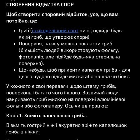
СТВОРЕННЯ ВІДБИТКА СПОР
Щоб створити споровий відбиток, усе, що вам
потрібно, це:
Гриб (
психоделічний сорт
чи ні, підійде будь-
який гриб, що утворює спори)
Поверхня, на яку можна покласти гриб
(більшість людей використовують фольгу,
фотопапір, але підійде будь-яка стерильна
поверхня).
Що-небудь, щоб прикрити капелюх гриба - для
цього чудово підійде миска або чашка чи бокс.
У кожного є свої переваги щодо штаму грибів,
поверхонь і багато чого іншого. Зазвичай люди
накривають гриб мискою на поверхні алюмінієвої
фольги або фотопаперу. Ось як це працює:
Крок 1. Зніміть капелюшок гриба.
Візьміть гострий ніж і акуратно зріжте капелюшок
гриба з ніжки.