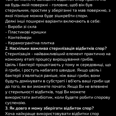
на будь-якій поверхні - головне, щоб він був
стерильним, простим у зберіганні та мав поверхню, з
якої пізніше можна буде зішкребти спори.
Деякі інші поширені варіанти включають в себе:
- Вироби зі скла
- Пластикові кришки
- Контейнери
- Керамогранітна плитка
2. Наскільки важлива стерилізація відбитків спор?
Стерилізація - найважливіший елемент практично на
кожному етапі процесу вирощування грибів.
Цвіль і бактерії процвітають у тому ж середовищі, що
й гриби, і ростуть набагато швидше. Якщо цвіль і
бактерії з'являться раніше, ніж ваші гриби, вони
будуть домінувати в субстраті і вб'ють ваші гриби ще
до того, як ви зможете почати. Якщо Ви не впевнені
у стерильності відбитків, тоді Ви можете
використати антибіотик, коли будете робити спорову
суспензію.
3. Як довго я можу зберігати відбиток спор?
Хоча найкраще використовувати відбитки спор