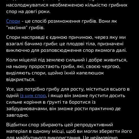
насолоджуватися необмеженою кількістю грибних
спор на довгі роки.
Спори
- це спосіб розмноження грибів. Вони як
"насіння" грибів.
Спори насправді є єдиною причиною, через яку ми
взагалі бачимо гриби: це плодові тіла, призначені
виключно для розповсюдження спор якомога далі.
Коли міцелій під землею сильний і добре живиться,
на ньому проростають гриби, які, своєю чергою,
виділяють спори, щойно їхній капелюшок
відкриється.
Усе, що потрібно грибу для росту, міститься всього в
одній
із цих спор
, і якщо він зможе пустити досить
сильне коріння в ґрунті та боротися із
забруднювачами, він зможе рости практично де
завгодно.
Відбитки спор збирають цей репродуктивний
матеріал в одному місці, щоб ви могли зберегти його
для майбутнього використання. Це неймовірно