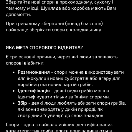
Зберігайте нові спори в прохолодному, сухому і
темному місці. Шухляда або коробка мають Вам
допомогти.
При тривалому зберіганні (понад 6 місяців)
найкраще зберігати спори в холодильнику.
ЯКА МЕТА СПОРОВОГО ВІДБИТКА?
Є три основні причини, через які люди залишають
спорові відбитки:
Розмноження
- спори можна використовувати
для інокуляції нових субстратів або агару для
виробництва нових партій грибів.
Ідентифікація
- деякі види грибів можна
ідентифікувати тільки за їхніми спорами.
Збір
- деякі люди люблять збирати спори грибів,
які вони знаходять у дикій природі, як
своєрідний "сувенір" до своїх знахідок.
Спори - одна з найважливіших ідентифікованих
характеристик гриба, проте вони залишаються