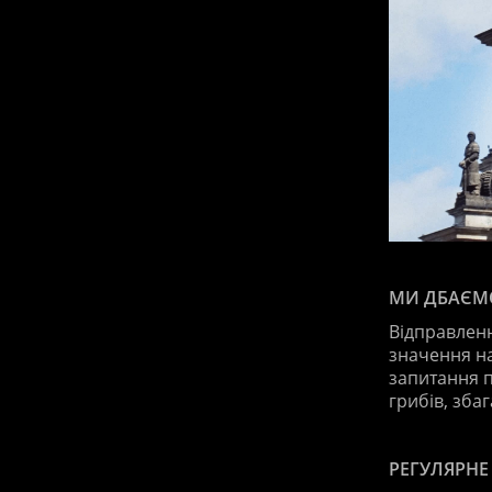
МИ ДБАЄМО
Відправленн
значення над
запитання п
грибів, зба
РЕГУЛЯРНЕ