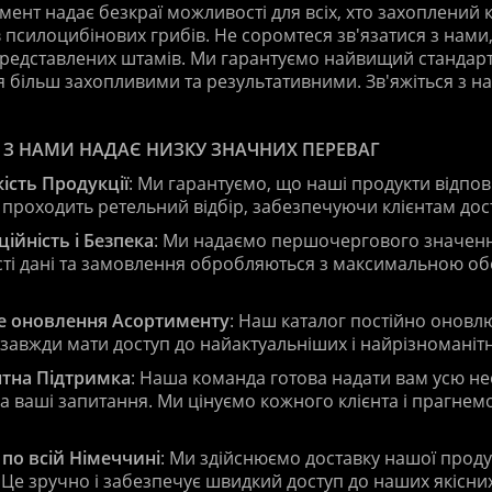
ент надає безкраї можливості для всіх, хто захоплений 
в псилоцибінових грибів. Не соромтеся зв'язатися з нами
редставлених штамів. Ми гарантуємо найвищий стандарт
 більш захопливими та результативними. Зв'яжіться з на
 З НАМИ НАДАЄ НИЗКУ ЗНАЧНИХ ПЕРЕВАГ
ість Продукції
: Ми гарантуємо, що наші продукти відпо
проходить ретельний відбір, забезпечуючи клієнтам дост
ійність і Безпека
: Ми надаємо першочергового значення
ті дані та замовлення обробляються з максимальною об
е оновлення Асортименту
: Наш каталог постійно онов
завжди мати доступ до найактуальніших і найрізноманітн
тна Підтримка
: Наша команда готова надати вам усю не
на ваші запитання. Ми цінуємо кожного клієнта і прагн
по всій Німеччині
: Ми здійснюємо доставку нашої продук
Це зручно і забезпечує швидкий доступ до наших якісних