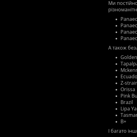
Ми постійн
різноманітн
Panaeo
Panaeo
Panae
Panaeo
А
також
без
Golden
Tapalp
Mckenn
Ecuado
Z-strai
Orissa
Pink Bu
Brazil
Lipa Ya
Tasma
B+
І багато ін