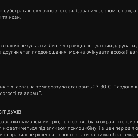
х субстратах, включно зі стерилізованим зерном, сіном, а
и та кози.
ражаючі результати. Лише літр міцелію здатний дарувати 
на другий етап плодоношення, можна очікувати врожай ва
их тіл ідеальна температура становить 27-30°C. Плодоно
огості та аерації.
ІТ ДУХІВ
правжній шаманський тріп, і він обіцяє бути вкрай інтенсив
інюватиметься під впливом псилоцибіну, і в цей період л
ино правильне рішення - спостерігати за цими образами, 