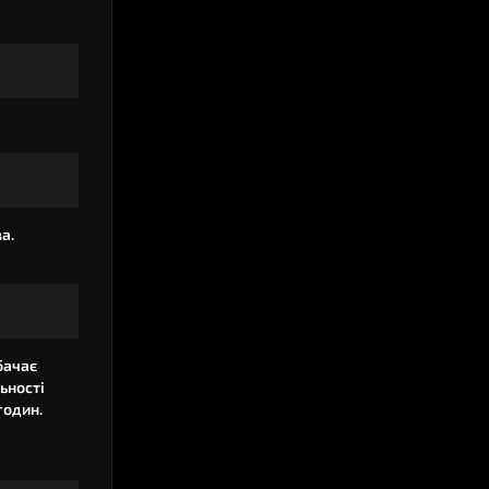
а.
бачає
ьності
годин.