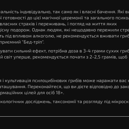
ьність індивідуально, так само як і власні бачення. Які в
готовності до цієї магічної церемонії та загального психо
д власних страхів і переживань, і погляд на життя яких
дісну подорож. Однак людям, які нещодавно пережили стре
ь під впливом алкоголю, не рекомендується вживати гриб
риємний "Бед-тріп".
увати сильний ефект, потрібна доза в 3-4 грами сухих гри
ий світ уперше, рекомендується почати з 2-2,5 грамів, щоб
я і культивація псилоцибінових грибів може наражати вас 
ташування. Переконайтеся, що ви дієте відповідно до зак
рмаційних цілей для осіб 18+.
кологічних досліджень, таксономії та розгляду під мікрос