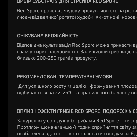
ВИБІР СУБСТРАТУ ДЛЯ СТРЕЙНА RED SPORE
Red Spore проявляє чудову продуктивність на різни
гноєм від великої рогатої худоби, як-от коні, коров
ОЧІКУВАНА ВРОЖАЙНІСТЬ
Відповідна культивація Red Spore може принести в
грамів сирих плодових тіл. Залишивши грибницю 
близько 200-250 грамів продукту.
РЕКОМЕНДОВАНІ ТЕМПЕРАТУРНІ УМОВИ
Для успішного росту міцелію і формування плодов
відбувається за 22-25°C за правильного балансу вол
ВПЛИВ І ЕФЕКТИ ГРИБІВ RED SPORE: ПОДОРОЖ У СВ
Занурення у світ духів із грибами Red Spore - це с
Протягом щонайменше 4 годин сприйняття світу зм
позбавлена здатності контролювати свої думки. Єд