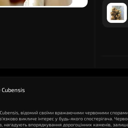
e Cubensis
be Cubensis, відомий своїми вражаючими червоними спорами
'язково викличе інтерес у будь-якого спостерігача. Червон
ибів, нагадують впорядкування дорогоцінних каменів, зали