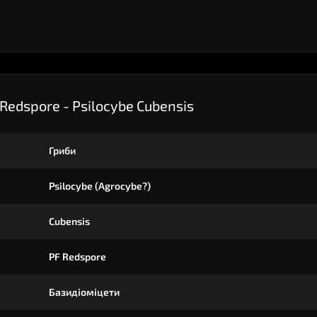
edspore - Psilocybe Cubensis
Гриби
Psilocybe (Agrocybe?)
Cubensis
PF Redspore
Базидіоміцети