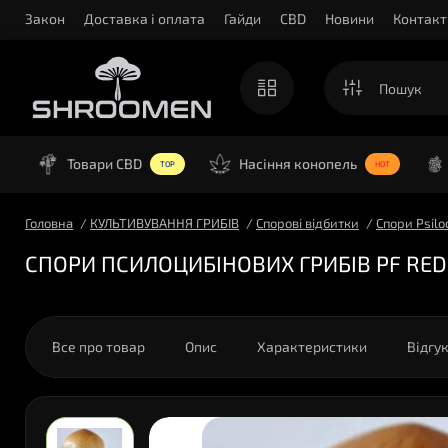
Закон
Доставка і оплата
Гайди
CBD
Новини
Контакт
Товари CBD
Насіння конопель
TOP
HOT
Головна
КУЛЬТИВУВАННЯ ГРИБІВ
Спорові відбитки
Спори Psilo
СПОРИ ПСИЛОЦИБІНОВИХ ГРИБІВ PF REDS
Все про товар
Опис
Характеристики
Відгу