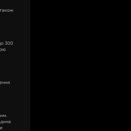
 також
до 300
гою
шення
ним.
юдина
не