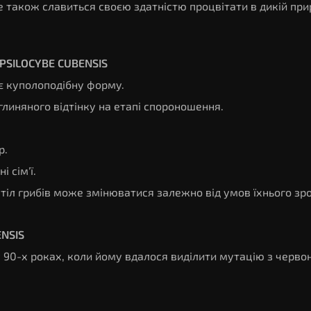
re також славиться своєю здатністю процвітати в дикій при
PSILOCYBE CUBENSIS
ає куполоподібну форму.
линяного відтінку на етапі спороношення.
р.
 сім'ї.
тіл грибів може змінюватися залежно від умов їхнього зр
NSIS
90-х роках, коли йому вдалося виділити мутацію з черво