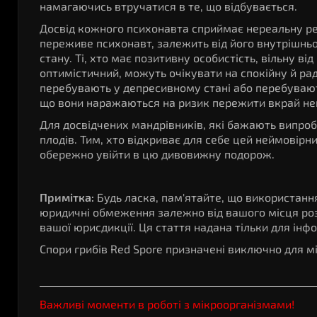
намагаючись втручатися в те, що відбувається.
Досвід кожного психонавта сприймає нереальну реал
переживе психонавт, залежить від його внутрішньої 
стану. Ті, хто має позитивну особистість, вільну ві
оптимістичний, можуть очікувати на спокійну й ра
перебувають у депресивному стані або перебувают
що вони наражаються на ризик пережити вкрай неп
Для досвідчених мандрівників, які бажають випроб
плодів. Тим, хто відкриває для себе цей неймовірн
обережно увійти в цю дивовижну подорож.
Примітка:
Будь ласка, пам'ятайте, що використанн
юридичні обмеження залежно від вашого місця роз
вашої юрисдикції. Ця стаття надана тільки для інфо
Спори грибів Red Spore призначені виключно для мі
Важливі моменти в роботі з мікроорганізмами!