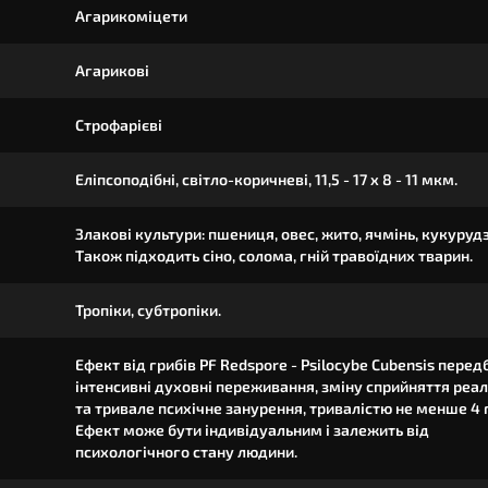
Агарикоміцети
Агарикові
Строфарієві
Еліпсоподібні, світло-коричневі, 11,5 - 17 x 8 - 11 мкм.
Злакові культури: пшениця, овес, жито, ячмінь, кукурудз
Також підходить сіно, солома, гній травоїдних тварин.
Тропіки, субтропіки.
Ефект від грибів PF Redspore - Psilocybe Cubensis перед
інтенсивні духовні переживання, зміну сприйняття реал
та тривале психічне занурення, тривалістю не менше 4 
Ефект може бути індивідуальним і залежить від
психологічного стану людини.