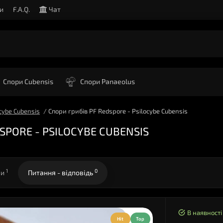
и
F.A.Q.
Чат
Спори Cubensis
Спори Panaeolus
cybe Cubensis
Спори грибів PF Redspore - Psilocybe Cubensis
PORE - PSILOCYBE CUBENSIS
1
0
ки
Питання - відповідь
В наявності
Hit
Top