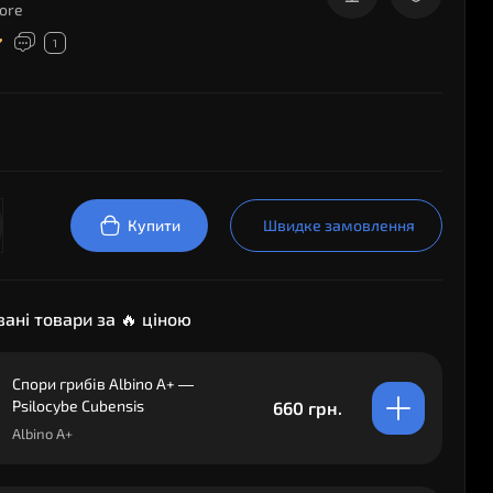
ore
1
Купити
Швидке замовлення
ані товари за 🔥 ціною
Спори грибів Albino A+ —
Psilocybe Cubensis
660 грн.
Albino A+