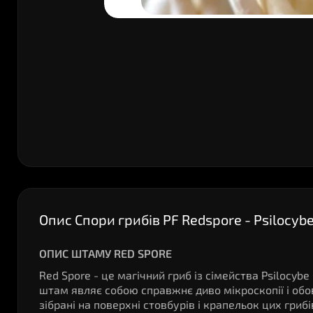
Опис Спори грибів PF Redspore - Psilocyb
ОПИС ШТАМУ RED SPORE
Red Spore - це магічний гриб із сімейства Psilocy
штам являє собою справжнє диво мікроскопії і обов
зібрані на поверхні стовбурів і крапельок цих гр