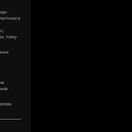
иди
логічного
с,
и, тому
бних
на
онів
копом.