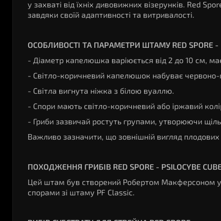
у захваті від їхніх дивовижних візерунків. Red Spo
завдяки своїй адаптивності та витривалості.
ОСОБЛИВОСТІ ТА ПАРАМЕТРИ ШТАМУ RED SPORE - 
- Діаметр капелюшка варіюється від 2 до 10 см, м
- Світло-коричневий капелюшок набуває червоно-г
- Світла вигнута ніжка з білою вуаллю.
- Спори мають світло-коричневий або іржавий колі
- Гриби зазвичай ростуть групами, утворюючи щільні
Важливо зазначити, що зовнішній вигляд плодових 
ПОХОДЖЕННЯ ГРИБІВ RED SPORE - PSILOCYBE CUBE
Цей штам був створений Робертом Макферсоном у 
спорами зі штаму PF Classic.