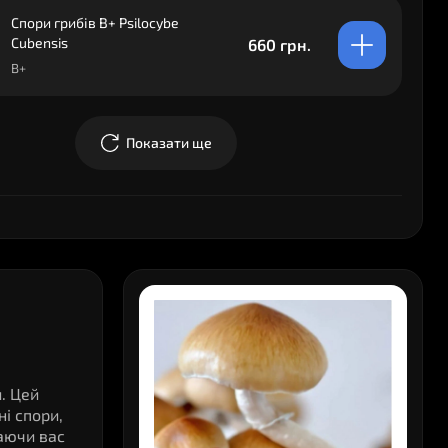
Спори грибів B+ Psilocybe
Cubensis
660 грн.
B+
Показати ще
. Цей
і спори,
шаючи вас