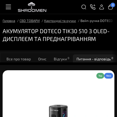
0
Головна
CBD ТОВАРИ
Картриджі та ручки
Вейп-ручка DOTECO TI
АКУМУЛЯТОР DOTECO TIK30 510 З OLED-
ДИСПЛЕЄМ ТА ПРЕДНАГРІВАННЯМ
0
0
Все про товар
Опис
Відгуки
Питання - відповідь
Top
New