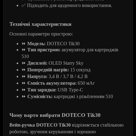
✅
Підходить
для
щоденного
використання
.
Технічні характеристики
Основні параметри пристрою:
⏩
Модель
:
DOTECO Tik30
⏩
Тип
пристрою
:
акумулятор
для
картриджів
510
⏩
Дисплей
:
OLED Starry Sky
⏩
Попередній
нагрів
:
15
секунд
⏩
Напруга
:
3,4
В
/ 3,7
В
/ 4,2
В
⏩
Ємність
акумулятора
:
650
мАг
⏩
Тип
зарядки
:
USB Type-C
⏩
Сумісність
:
картриджі
з
різьбленням
510
Чому варто вибрати DOTECO Tik30
Вейп-ручка DOTECO Tik30
відрізняється стабільною
роботою, зручним керуванням і хорошою