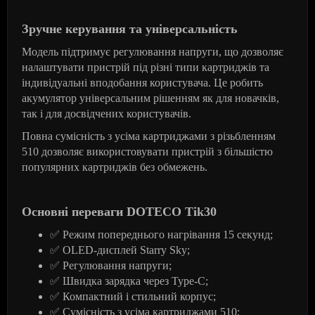
Зручне керування та універсальність
Модель підтримує регулювання напруги, що дозволяє
налаштувати пристрій під різні типи картриджів та
індивідуальні вподобання користувача. Це робить
акумулятор універсальним рішенням як для новачків,
так і для досвідчених користувачів.
Повна сумісність з усіма картриджами з різьбленням
510 дозволяє використовувати пристрій з більшістю
популярних картриджів без обмежень.
Основні переваги DOTECO Tik30
✅
Режим
попереднього
нагрівання
15
секунд
;
✅
OLED-
дисплей
Starry Sky;
✅
Регулювання
н
апруги;
✅
Швидка
зарядка
через
Type-C;
✅
Компактний
і
стильний
корпус
;
✅
Сумісність
з
усіма
картриджами
510;