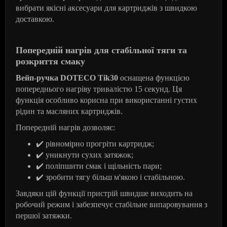
вибрати якісні аксесуари для картриджів з швидкою
доставкою.
Попередній нагрів для стабільної тяги та
розкриття смаку
Вейп-ручка DOTECO Tik30
оснащена функцією
попереднього нагріву тривалістю 15 секунд. Ця
функція особливо корисна при використанні густих
рідин та масляних картриджів.
Попередній нагрів дозволяє:
✔️
рівномірно
прогріти картридж;
✔️
уникнути
сухих
затяжок
;
✔️
поліпшити
смак
і
щільність
пари
;
✔️
зробити
тягу
більш
м
'
якою
і
стабільною
.
Завдяки цій функції пристрій швидше виходить на
робочий режим і забезпечує стабільне випаровування з
першої затяжки.