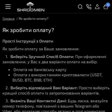
0
Головна
Як зробити оплату?
Як зробити оплату?
Прості Інструкції з Оплати
Як зробити оплату за Ваше замовлення:
1.
Виберіть Зручний Спосіб Оплати:
При оформленні
замовлення, у Вас є два варіанти оплати на вибір:
Оплата на банківську карту
Оплата з використанням криптовалюти (USDT,
BUSD, BTC, BNB, ETH)
2.
Виберіть відповідний Вам Варіант:
Просто виберіть
кращий спосіб оплати із запропонованих варіантів.
3.
Вкажіть Ваші Контактні Дані:
Будь ласка, вказуйте
номер телефону, пов'язаний з вашим Telegram або
Viber, або додаткові способи зв'язку в полі коментаря,