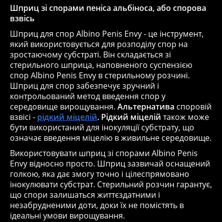
Шприц зі спорами пеніса альбіноса, або спорова
взвісь
Шприц для спор Albino Penis Envy - це інструмент,
який використовується для розподілу спор на
зростаючому субстраті. Він складається зі
стерильного шприца, наповненого суспензією
спор Albino Penis Envy в стерильному розчині.
Шприц для спор забезпечує зручний і
контрольований метод введення спор у
середовище вирощування.
Альтернатива
споровій
взвісі -
рідкий міцелій
.
Рідкий міцелій
також може
бути використаний для інокуляції субстрату, що
означає введення міцелію в живильне середовище.
Використовувати шприц зі спорами Albino Penis
Envy відносно просто. Шприц зазвичай оснащений
голкою, яка дає змогу точно і цілеспрямовано
інокулювати субстрат. Стерильний розчин гарантує,
що спори залишаться життєздатними і
незабрудненими доти, доки їх не помістять в
ідеальні умови вирощування.