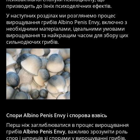
призводить до їхніх психоделічних ефектів.
У наступних розділах ми розглянемо процес
вирощування грибів Albino Penis Envy, включно з
необхідними матеріалами, ідеальними умовами
вирощування та найкращим часом для збору цих
сильнодіючих грибів.
Спори Albino Penis Envy і спорова взвісь
Перш ніж заглиблюватися в процес вирощування
грибів
Albino Penis Envy
, важливо зрозуміти роль
спор і шприців зі спорами у вирощуванні грибів.