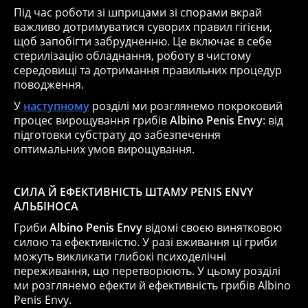
Під час роботи зі шприцами зі спорами вкрай
важливо дотримуватися суворих правил гігієни,
щоб запобігти забрудненню. Це включає в себе
стерилізацію обладнання, роботу в чистому
середовищі та дотримання правильних процедур
поводження.
У
наступному
розділі ми розглянемо покроковий
процес вирощування грибів
Albino Penis Envy
: від
підготовки субстрату до забезпечення
оптимальних умов вирощування.
СИЛА Й ЕФЕКТИВНІСТЬ ШТАМУ PENIS ENVY
АЛЬБІНОСА
Гриби
Albino Penis Envy
відомі своєю винятковою
силою та ефективністю. У разі вживання ці гриби
можуть викликати глибокі психоделічні
переживання, що перетворюють. У цьому розділі
ми розглянемо ефекти й ефективність грибів Albino
Penis Envy.