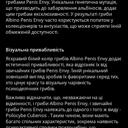
грибами Penis Envy. Унікальна генетична мутація,
що призводить до забарвлення альбіносів, додає
цим грибам ексклюзивності. У результаті гриби
Albino Penis Envy часто користуються попитом у
колекціонерів та ентузіастів, що може сприяти їхній
обмеженій доступності.
Візуальна привабливість
Яскравий білий колір грибів Albino Penis Envy додає
естетичної привабливості, яка відрізняє їх від
звичайних грибів Penis Envy. Їхній унікальний
зовнішній вигляд зробив їх фаворитами серед тих,
хто цінує красу та візуальну чарівність
психоделічних грибів.
Важливо відзначити, що, незважаючи на ці
відмінності, і гриби Albino Penis Envy, і звичайні
гриби Penis Envy належать до одного і того ж виду -
Psilocybe Cubensis . Таким чином, вони мають
багато спільних характеристик, зокрема наявність
психоактивної сполуки псилоцибіну, що