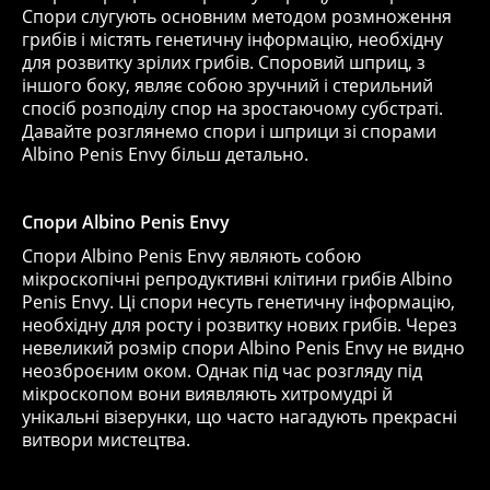
Спори слугують основним методом розмноження
грибів і містять генетичну інформацію, необхідну
для розвитку зрілих грибів. Споровий шприц, з
іншого боку, являє собою зручний і стерильний
спосіб розподілу спор на зростаючому субстраті.
Давайте розглянемо спори і шприци зі спорами
Albino Penis Envy більш детально.
Спори
Albino
Penis
Envy
Спори Albino Penis Envy являють собою
мікроскопічні репродуктивні клітини грибів Albino
Penis Envy. Ці спори несуть генетичну інформацію,
необхідну для росту і розвитку нових грибів. Через
невеликий розмір спори Albino Penis Envy не видно
неозброєним оком. Однак під час розгляду під
мікроскопом вони виявляють хитромудрі й
унікальні візерунки, що часто нагадують прекрасні
витвори мистецтва.