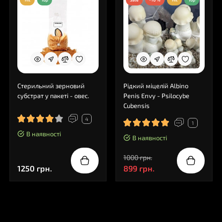
Hit
Top
Sale
-10 %
Hit
Top
Стерильний зерновий
Рідкий міцелій Albino
субстрат у пакеті - овес.
Penis Envy - Psilocybe
Cubensis
4
1
В наявності
В наявності
1000 грн.
1250 грн.
899 грн.
0
Коментарі