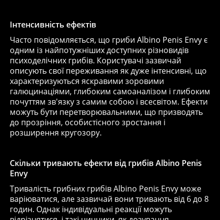
Інтенсивність ефектів
Часто повідомляється, що гриби Albino Penis Envy є
одним із найпотужніших доступних різновидів
психоделічних грибів. Користувачі зазвичай
описують свої переживання як дуже інтенсивні, що
характеризуються яскравими зоровими
галюцинаціями, глибоким самоаналізом і глибоким
почуттям зв'язку з самим собою і всесвітом. Ефекти
можуть бути перетворювальними, що призводять
до прозріння, особистісного зростання і
розширення кругозору.
Скільки тривають ефекти від грибів Albino Penis
Envy
Тривалість грибних грибів Albino Penis Envy може
варіюватися, але зазвичай вони тривають від 6 до 8
годин. Однак індивідуальні реакції можуть
відрізнятися, і такі чинники, як дозування,