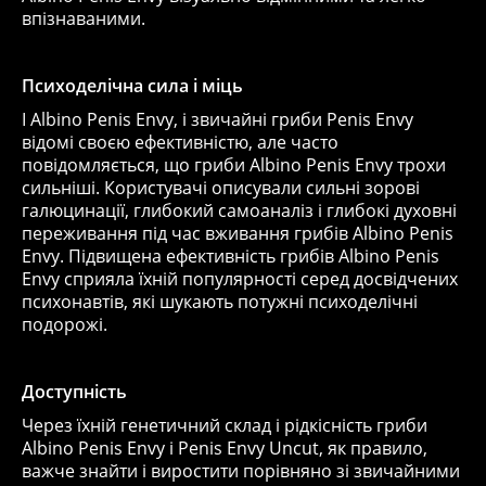
впізнаваними.
Психоделічна сила і міць
І Albino Penis Envy, і звичайні гриби Penis Envy
відомі своєю ефективністю, але часто
повідомляється, що гриби Albino Penis Envy трохи
сильніші. Користувачі описували сильні зорові
галюцинації, глибокий самоаналіз і глибокі духовні
переживання під час вживання грибів Albino Penis
Envy. Підвищена ефективність грибів Albino Penis
Envy сприяла їхній популярності серед досвідчених
психонавтів, які шукають потужні психоделічні
подорожі.
Доступність
Через їхній генетичний склад і рідкісність гриби
Albino Penis Envy і Penis Envy Uncut, як правило,
важче знайти і виростити порівняно зі звичайними