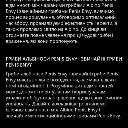
відмінності між чарівними грибами Albino Penis
Envy і звичайними грибами Penis Envy, вивчимо
процес вирощування, обговоримо оптимальний
час збору, проаналізуємо ефективність і ефекти, а
також проллємо світло на Albino. До кінця ви
отримаєте повне уявлення про ці чудові гриби і
враження, які вони пропонують.
ГРИБИ АЛЬБІНОСИ PENIS
ENVY І ЗВИЧАЙНІ ГРИБИ
PENIS
ENVY
Гриби-альбіноси Penis Envy і звичайні гриби Penis
Envy мають спільне походження, але мають деякі
помітні відмінності. Розуміння цих відмінностей
може допомогти ентузіастам і користувачам
ухвалити обґрунтовані рішення щодо своїх грибних
уподобань. Давайте докладніше розглянемо
ключові відмінності між Albino Penis Envy і
звичайними псилоцибіновими грибами Penis Envy.