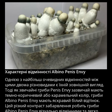
Характерні відмінності
Albino
Penis
Envy
Однією з найбільш очевидних відмінностей між
цими двома різновидами є їхній зовнішній вигляд.
Тоді як звичайні гриби Penis Envy зазвичай мають
темно-коричневий або карамельний колір, гриби
Albino Penis Envy мають яскравий білий відтінок.
Цей різкий контраст забарвлення робить гриби
Albino Penis Envy візуально відмінними та легко