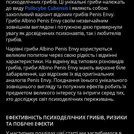
психоделічних грибів. Ці унікальні гриби належать
до виду
Psilocybe Cubensis
і являють собою
захопливий варіант відомих грибів Penis Envy.
Гриби Albino Penis Envy своїм незвичайним
зовнішнім виглядом і потужною дією привернули
увагу як досвідчених психонавтів, так і любителів
грибів.
Чарівні гриби Albino Penis Envy користуються
великим попитом через свою рідкість і відмінні
характеристики. На відміну від типових різновидів
грибів, гриби Albino Penis Envy мають виразне біле
забарвлення, що відрізняє їх від оригінальних
аналогів Penis Envy. Поєднання їхнього унікального
зовнішнього вигляду та потужних ефектів робить їх
предметом великого інтересу та інтриги серед тих,
хто досліджує світ психоделічних переживань.
ЕФЕКТИВНІСТЬ ПСИХОДЕЛІЧНИХ ГРИБІВ, РИЗИКИ
ТА ПОБІЧНІ ЕФЕКТИ
У наступних розділах цієї статті ми заглибимося в