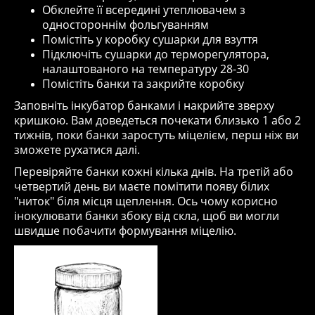
Обклейте її всередині утеплювачем з
одностороннім фольгуванням
Помістіть у коробку сушарки для взуття
Підключіть сушарки до терморегулятора,
налаштованого на температуру 28-30
Помістіть банки та закрийте коробку
Заповніть інкубатор банками і накрийте зверху
кришкою. Вам доведеться почекати близько 1 або 2
тижнів, поки банки заростуть міцелієм, перш ніж ви
зможете рухатися далі.
Перевіряйте банки кожні кілька днів. На третій або
четвертий день ви маєте помітити появу білих
"ниток" біля місця щеплення. Ось чому корисно
інокулювати банки збоку від скла, щоб ви могли
швидше побачити формування міцелію.