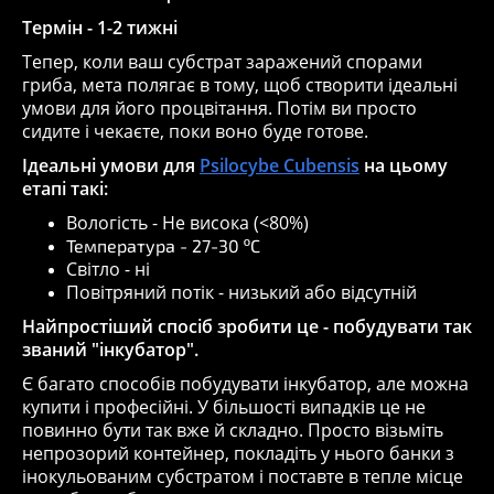
Термін - 1-2 тижні
Тепер, коли ваш субстрат заражений спорами
гриба, мета полягає в тому, щоб створити ідеальні
умови для його процвітання. Потім ви просто
сидите і чекаєте, поки воно буде готове.
Ідеальні умови для
Psilocybe Cubensis
на цьому
етапі такі:
Вологість - Не висока (<80%)
Температура - 27-30 ºC
Світло - ні
Повітряний потік - низький або відсутній
Найпростіший спосіб зробити це - побудувати так
званий "інкубатор".
Є багато способів побудувати інкубатор, але можна
купити і професійні. У більшості випадків це не
повинно бути так вже й складно. Просто візьміть
непрозорий контейнер, покладіть у нього банки з
інокульованим субстратом і поставте в тепле місце