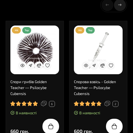
Hit
Top
Hit
Top
Спори грибів Golden
Спорова взвісь - Golden
Teacher — Psilocybe
Teacher — Psilocybe
Cubensis
Cubensis
6
2
В наявності
В наявності
660 грн.
600 грн.