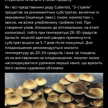
Як і всі представники роду Cubensis, "З-стрейн"
процвітає на різноманітних субстратах, включно із
зерновими (пшениця, овес), сіном, компостом, і,
звісно, на всіма улюбленому грибами гної. При
створенні умов, близьких до оптимальних, на етапі
колонізації, тобто при температурі 28-30 градусів
Цельсія, міцелій здатний швидко проникнути в
субстрат всього за 5-7 днів після інокуляції. Для
плодоношення рекомендується знизити
температуру до 20-24 градусів, і вже за тиждень
після виставлення на плодоношення, міколог може
насолоджуватися урожаєм першої хвилі, що вразить
його своїми чудовими об'ємами.