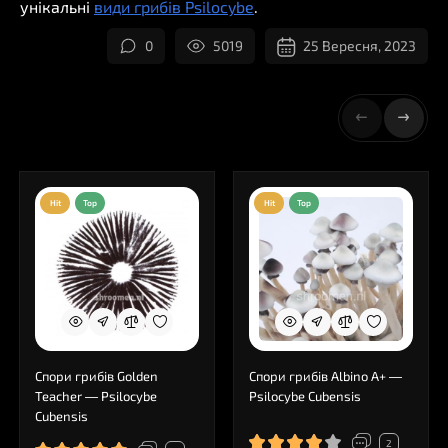
унікальні
види грибів Psilocybe
.
0
5019
25 Вересня, 2023
Hit
Top
Hit
Top
Спори грибів Golden
Спори грибів Albino A+ —
Teacher — Psilocybe
Psilocybe Cubensis
Cubensis
2