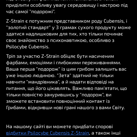
приділити особливу увагу середовищу і настрою під
час самої "подорожі".
Z-Strain є потужним представником роду Cubensis, і
"золотий стандарт" у 3 грамах сухого продукту може
здатися надлишковим для тих, хто тільки починає
своє знайомство з психонавтикою, особливо з
Psilocybe Cubensis.
Тріп за участю Z-Strain обіцяє бути насиченим
фарбами, емоціями і глибокими переживаннями.
Ваша перша "подорож" із цим грибом залишить вас
уже іншою людиною. "Зета" здатний не тільки
навчити "мандрівника", а й надати відповіді на
питання, що його цікавлять. Важливо пам'ятати, що
тільки повністю занурившись у "подорож", ви
зможете встановити повноцінний контакт із
Грибами, відкривши нові грані нашого з вами Світу.
На нашому сайті ви можете придбати спорові
відбитки Psilocybe Cubensis Z-Strain
, а також інші