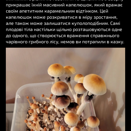
прикрашає їхній масивний капелюшок, який вражає
своїм апетитним карамельним відтінком. Цей
капелюшок може розкриватися в міру зростання,
але також може залишатися куполоподібним. Самі
плодові тіла настільки щільно розташовуються одне
до одного, що створюється враження справжнього
чарівного грибного лісу, немов ви потрапили в казку.