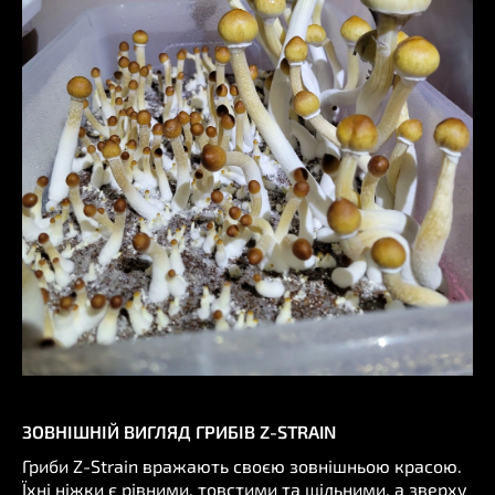
ЗОВНІШНІЙ ВИГЛЯД ГРИБІВ Z-STRAIN
Гриби Z-Strain вражають своєю зовнішньою красою.
Їхні ніжки є рівними, товстими та щільними, а зверху