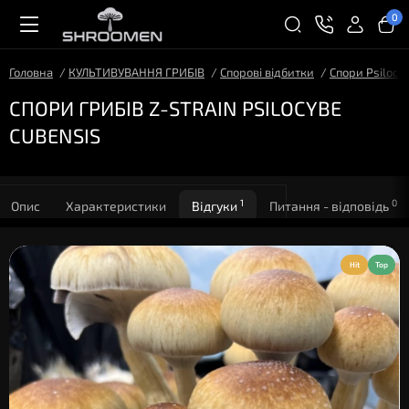
0
Головна
КУЛЬТИВУВАННЯ ГРИБІВ
Спорові відбитки
Спори Psilocy
СПОРИ ГРИБІВ Z-STRAIN PSILOCYBE
CUBENSIS
1
0
Опис
Характеристики
Відгуки
Питання - відповідь
Hit
Top