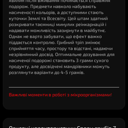
хвилин після вживання починається справжня
подорож. Предмети навколо набувають
насиченості кольорів, а доступними стають
куточки Землі та Всесвіту. Цей штам здатний
розкривати таємниці минулих реінкарнацій і
надавати можливість зазирнути в майбутнє.
Однак не варто забувати, що ефект важко
піддається контролю. Грибний тріп змінює
сприйняття часу, простору та відстані, надаючи
незрівнянний досвід. Оптимальне дозування для
насиченої подорожі становить 3 грами сухого
продукту, але досвідчені мандрівники можуть
розглянути варіанти до 4-5 грамів.
Важливі моменти в роботі з мікроорганізмами!