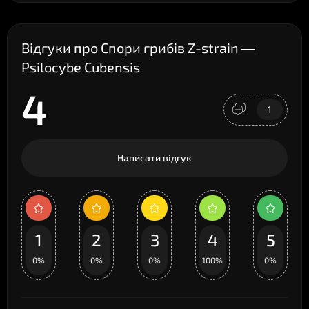
Відгуки про Спори грибів Z-strain —
Psilocybe Cubensis
4
1
Написати відгук
1
2
3
4
5
0%
0%
0%
100%
0%