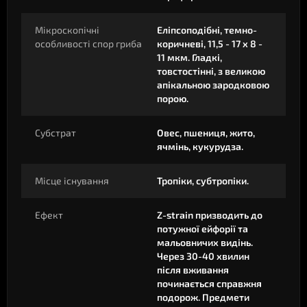
Мікроскопічні
Еліпсоподібні, темно-
особливості спор гриба
коричневі, 11,5 - 17 x 8 -
11 мкм. Гладкі,
товстостінні, з великою
апікальною зародковою
порою.
Субстрат
Овес, пшениця, жито,
ячмінь, кукурудза.
Місце існування
Тропіки, субтропіки.
Ефект
Z-strain призводить до
потужної ейфорії та
мальовничих видінь.
Через 30-40 хвилин
після вживання
починається справжня
подорож. Предмети