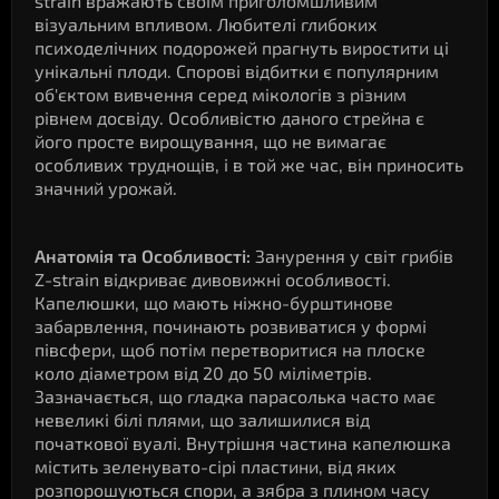
strain вражають своїм приголомшливим
візуальним впливом. Любителі глибоких
психоделічних подорожей прагнуть виростити ці
унікальні плоди. Спорові відбитки є популярним
об'єктом вивчення серед мікологів з різним
рівнем досвіду. Особливістю даного стрейна є
його просте вирощування, що не вимагає
особливих труднощів, і в той же час, він приносить
значний урожай.
Анатомія та Особливості:
Занурення у світ грибів
Z-strain відкриває дивовижні особливості.
Капелюшки, що мають ніжно-бурштинове
забарвлення, починають розвиватися у формі
півсфери, щоб потім перетворитися на плоске
коло діаметром від 20 до 50 міліметрів.
Зазначається, що гладка парасолька часто має
невеликі білі плями, що залишилися від
початкової вуалі. Внутрішня частина капелюшка
містить зеленувато-сірі пластини, від яких
розпорошуються спори, а зябра з плином часу