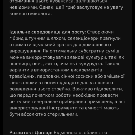
отримання цього кубенсиса, залишаються
невідомими. Однак, цей гриб заслуговує на увагу
кожного міколога.
Ідеальне середовище для росту:
Створюючи
гібрид штучним шляхом, селекціонери прагнули
отримати ідеальний зразок для домашнього
вирощування. Як оптимальну субстратну суміш
можна використовувати злакові культури, такі як
пшениця, овес, жито, ячмінь і кукурудза. Також,
варіанти з використанням екскрементів
травоїдних, перловки, сінної сосиски або змішаної
сіно-соломи з гноєм підходять для успішного
розведення цього стрейна. Важливо підкреслити,
що перед початком роботи необхідно провести
ретельне генеральне прибирання приміщень, а всі
використовувані інструменти та ємності мають
бути абсолютно стерильними.
Розвиток і Догляд:
Відмінною особливістю