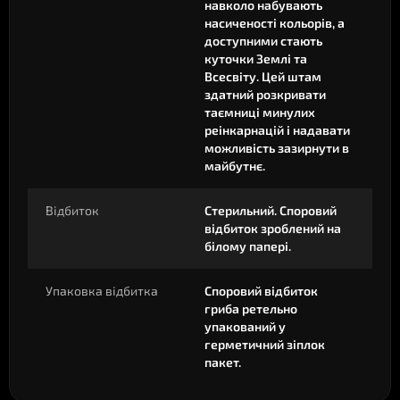
навколо набувають
насиченості кольорів, а
доступними стають
куточки Землі та
Всесвіту. Цей штам
здатний розкривати
таємниці минулих
реінкарнацій і надавати
можливість зазирнути в
майбутнє.
Відбиток
Стерильний. Споровий
відбиток зроблений на
білому папері.
Упаковка відбитка
Споровий відбиток
гриба ретельно
упакований у
герметичний зіплок
пакет.