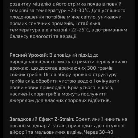
розвитку міцелію є його стрімка поява в повній
темряві за температури +28-30°C. Для успішного
плодоношення потрібне м'яке світло, уникаючи
прямих сонячних променів, і стабільна
температура в діапазоні +22-25°C, з дотриманням
балансу вологості та аерації.
Рясний Урожай:
Відповідний підхід до
вирощування дасть змогу отримати першу хвилю
врожаю, що досягає вражаючих 300 грамів
свіжих грибів. Після збору врожаю структуру
грибів слід обробити чистою водою і очікувати
появи нових примордіїв. Крім усього іншого,
насичені спори грибів можуть послужити
джерелом для власних спорових відбитків.
Загадковий Ефект Z-Strain:
Ефект, який чинить на
організм відвар Z-strain, призводить до потужної
ейфорії та мальовничих видінь. Через 30-40