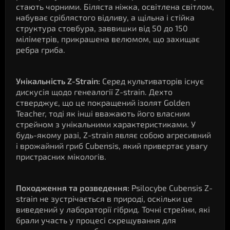
стають чорними. Біляста ніжка, освітлена світлом,
набуває сріблястого відливу, а щільна і стійка
структура стовбура, заввишки від 50 до 150
міліметрів, прикрашена велюмом, що захищає
ребра гриба.
Унікальність Z-Strain:
Серед культиваторів існує
дискусія щодо генеалогії Z-strain. Дехто
стверджує, що це покращений ізолят Golden
Teacher, тоді як інші вважають його власним
стрейном з унікальними характеристиками. У
будь-якому разі, Z-strain являє собою агресивний
і врожайний гриб Cubensis, який привертає увагу
пристрасних мікологів.
Походження та розведення:
Psilocybe Cubensis Z-
strain не зустрічається в природі, оскільки це
виведений у лабораторії гібрид. Точні стрейни, які
брали участь у процесі схрещування для