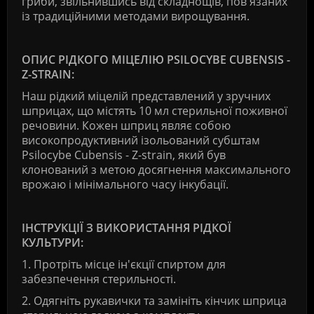
гриби, звільнившись від складнощів, пов'язаних
із традиційними методами вирощування.
ОПИС РІДКОГО МІЦЕЛІЮ PSILOCYBE CUBENSIS -
Z-STRAIN:
Наш рідкий міцелій представлений у зручних
шприцах, що містять 10 мл стерильної поживної
речовини. Кожен шприц являє собою
високопродуктивний ізольований субштам
Psilocybe Cubensis - Z-strain, який був
клонований з метою досягнення максимального
врожаю і мінімального часу інкубації.
ІНСТРУКЦІЇ З ВИКОРИСТАННЯ РІДКОЇ
КУЛЬТУРИ:
1.
Протріть місце ін'єкції спиртом для
забезпечення стерильності.
2.
Одягніть рукавички та замініть кінчик шприца