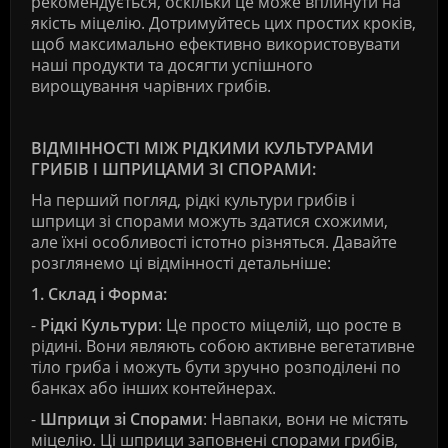
рекомендується, оскільки це може вплинути на
якість міцелію. Дотримуйтесь цих простих кроків,
щоб максимально ефективно використовувати
наші продукти та досягти успішного
вирощування чарівних грибів.
ВІДМІННОСТІ МІЖ РІДКИМИ КУЛЬТУРАМИ
ГРИБІВ І ШПРИЦАМИ ЗІ СПОРАМИ:
На перший погляд, рідкі культури грибів і
шприци зі спорами можуть здатися схожими,
але їхні особливості істотно різняться. Давайте
розглянемо ці відмінності детальніше:
1. Склад і Форма:
-
Рідкі Культури
: Це просто міцелій, що росте в
рідині. Вони являють собою активне вегетативне
тіло гриба і можуть бути зручно розподілені по
банках або інших контейнерах.
-
Шприци зі Спорами
: Навпаки, вони не містять
міцелію. Ці шприци заповнені спорами грибів,