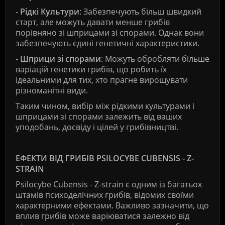
-
Рідкі Культури
: Забезпечують більш швидкий
старт, але можуть давати менше грибів
порівняно зі шприцами зі спорами. Однак вони
забезпечують єдині генетичні характеристики.
-
Шприци зі спорами
: Можуть обробляти більше
варіацій генетики грибів, що робить їх
ідеальними для тих, хто прагне вирощувати
різноманітні види.
Таким чином, вибір між рідкими культурами і
шприцами зі спорами залежить від ваших
уподобань, досвіду і цілей у грибівництві.
ЕФЕКТИ ВІД ГРИБІВ PSILOCYBE CUBENSIS - Z-
STRAIN
Psilocybe Cubensis - Z-strain є одним із багатьох
штамів психоделічних грибів, відомих своїми
характерними ефектами. Важливо зазначити, що
вплив грибів може варіюватися залежно від