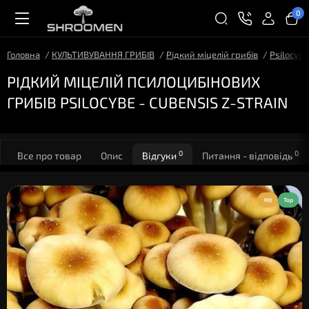
0
Головна
КУЛЬТИВУВАННЯ ГРИБІВ
Рідкий міцелій грибів
Psilocybe
РІДКИЙ МІЦЕЛІЙ ПСИЛОЦИБІНОВИХ
ГРИБІВ PSILOCYBE - CUBENSIS Z-STRAIN
0
0
Все про товар
Опис
Відгуки
Питання - відповідь
Hit
Top