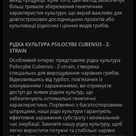
вихід продукції. Крім того, цей метод забезпечує
більш тривале збереження генетичних
характеристик культури, що вкрай важливо для
довгострокових дослідницьких проєктів або
культивації рідкісних і цінних видів грибів.
РІДКА
КУЛЬТУРА
PSILOCYBE CUBENSIS - Z-
STRAIN
Особливий
інтерес
представляє
рідка
культура
Psilocybe Cubensis - Z-strain,
створена
спеціально
для
вирощування
чарівних
грибів
.
Відмовившись
від
турбот
,
пов
'
язаних
із
клонуванням
і
зараженнями
,
ви
отримуєте
доступ
до
живих
рідких
культур
,
що
забезпечують
оптимальні
генетичні
характеристики
.
Порівняно з багатоспоровими
шприцами, наші рідкі культури гарантують
ефективне зараження субстрату і мінімальний
час інкубації. Замовте нашу рідку культуру, щоб
легко виростити потужні та стабільні чарівні