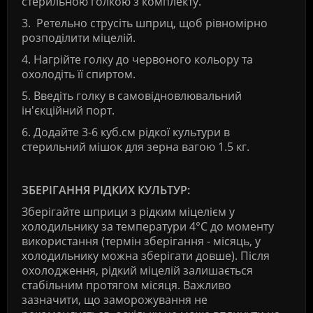
стерильною голкою з комплекту.
3.
Р
етельно струсіть шприц, щоб рівномірно
розподілити міцелій.
4.
Нагрійте голку до червоного кольору та
охолодіть її спиртом.
5.
Введіть голку в самовідновлювальний
ін'єкційний порт.
6.
Додайте 3-6 куб.см рідкої культури в
стерильний мішок для зерна вагою 1.5 кг.
ЗБЕРІГАННЯ РІДКИХ КУЛЬТУР:
Зберігайте шприци з рідким міцелієм у
холодильнику за температури 4°С до моменту
використання (термін зберігання - місяць, у
холодильнику можна зберігати довше). Після
охолодження, рідкий міцелій залишається
стабільним протягом місяця. Важливо
зазначити, що заморожування не