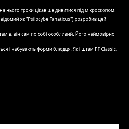
на нього трохи цікавіше дивитися під мікроскопом.
відомий як "Psilocybe Fanaticus") розробив цей
штамів, він сам по собі особливий. Його неймовірно
ся і набувають форми блюдця. Як і штам PF Classic,