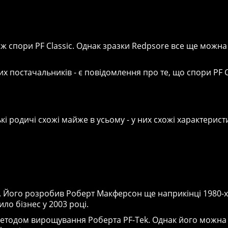
іж спори PF Classic. Однак зразки Redpsore все ще можна
 постачальників - є повідомлення про те, що спори PF C
ькі родичі схожі майже в усьому - у них схожі характерис
us. Його розробив Роберт Макферсон ще наприкінці 1980-х
ло бізнес у 2003 році.
 методом вирощування Роберта PF-Tek. Однак його можна 