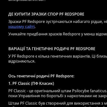
ДЕ КУПИТИ ЗРАЗКИ СПОР PF REDSPORE
Зразки PF Redspore зустрічаються набагато рідше, н
нашому сайті
.
Уникайте придбання зразків Redspore у менш відомих
ВАРІАЦІЇ ТА ГЕНЕТИЧНІ РОДИЧІ PF REDSPORE
У PF Redspore є кілька генетичних варіантів. Ці близ
відрізняються.
Ось генетичні родичі PF Redspore:
1. PF Classic (ПФ Класик)
PF Classic - це оригінальний штам Psilocybe fanatic
поки Управління по боротьбі з наркотиками не закри
Штам PF Classic був створений для використання з