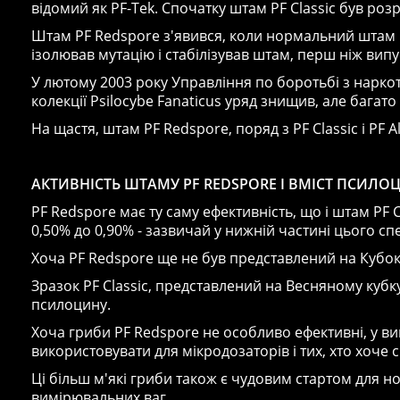
відомий як PF-Tek. Спочатку штам PF Classic був р
Штам PF Redspore з'явився, коли нормальний штам P
ізолював мутацію і стабілізував штам, перш ніж випу
У лютому 2003 року Управління по боротьбі з нарко
колекції Psilocybe Fanaticus уряд знищив, але бага
На щастя, штам PF Redspore, поряд з PF Classic і PF A
АКТИВНІСТЬ ШТАМУ PF REDSPORE І ВМІСТ ПСИЛО
PF Redspore має ту саму ефективність, що і штам PF 
0,50% до 0,90% - зазвичай у нижній частині цього сп
Хоча PF Redspore ще не був представлений на Кубок 
Зразок PF Classic, представлений на Весняному кубку
псилоцину.
Хоча гриби PF Redspore не особливо ефективні, у в
використовувати для мікродозаторів і тих, хто хоче
Ці більш м'які гриби також є чудовим стартом для н
вимірювальних ваг.