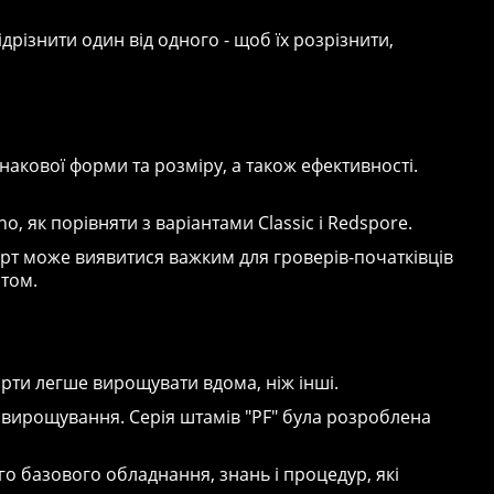
ідрізнити один від одного - щоб їх розрізнити,
днакової форми та розміру, а також ефективності.
, як порівняти з варіантами Classic і Redspore.
сорт може виявитися важким для гроверів-початківців
том.
орти легше вирощувати вдома, ніж інші.
 вирощування. Серія штамів "PF" була розроблена
о базового обладнання, знань і процедур, які