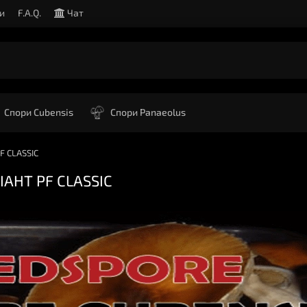
и
F.A.Q.
Чат
Спори Cubensis
Спори Panaeolus
 CLASSIC
АНТ PF CLASSIC