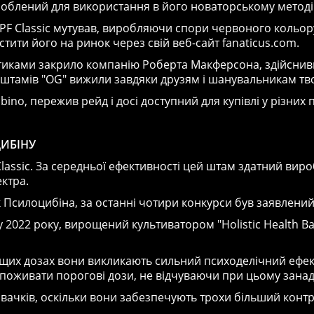
озроблений для використання в його новаторському метод
F Classic мутував, виробляючи спори червоного кольору
стити його на ринок через свій веб-сайт fanaticus.com.
тиками закрило компанію Роберта Макферсона, здійснивш
то штамів "OG" вижили завдяки друзям і шанувальникам т
lbino, пережив рейд і досі доступний для купівлі у різних
ЦИБІНУ
Classic. За середньої ефективності цей штам здатний виро
ектра.
Псилоцибіна, за останні чотири конкурси був заявлений 
 2022 року, вирощений культиватором "Holistic Health Ba
ищих дозах вони викликають сильний психоделічний ефект
 споживати порогові дози, не відчуваючи при цьому зана
овачків, оскільки вони забезпечують трохи більший контр