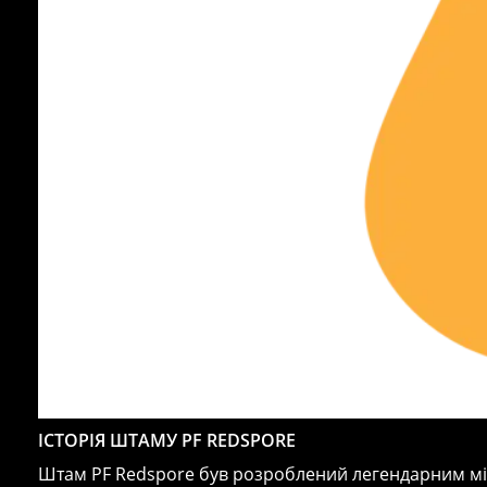
ІСТОРІЯ ШТАМУ PF REDSPORE
Штам PF Redspore був розроблений легендарним мік