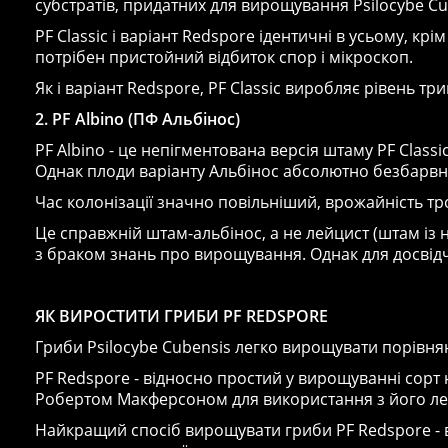
субстратів, придатних для вирощування Psilocybe Cu
PF Classic і варіант Redspore ідентичні в усьому, кр
потрібен пристойний відбиток спор і мікроскоп.
Як і варіант Redspore, PF Classic виробляє рівень три
2. PF Albino (ПФ Альбінос)
PF Albino - це непігментована версія штаму PF Class
Однак плоди варіанту Альбінос абсолютно безбарвні
Час колонізації значно повільніший, врожайність тро
Це справжній штам-альбінос, а не лейцист (штам із 
з браком знань про вирощування. Однак для досві
ЯК ВИРОСТИТИ ГРИБИ PF REDSPORE
Гриби Psilocybe Cubensis легко вирощувати порівня
PF Redspore - відносно простий у вирощуванні сорт
Робертом Макферсоном для використання з його л
Найкращий спосіб вирощувати гриби PF Redspore - в