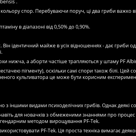
bensis .
ім кольору спор. Перебуваючи поруч, ці два гриби важко в
птаміну в діапазоні від 0,50% до 0,90%.
ic. Він ідентичний майже в усіх відношеннях - дає гриби о
.
хи нижча, а аборти частіше трапляються у штаму PF Albino
нестачею пігменту), оскільки самі спори також білі. Цей 
дченого культиватора це може бути корисним експеримен
но з іншими видами психоделічних грибів. Однак деякі с
 навіть для новачків з обмеженими знаннями про процес
егендарним методом вирощування PF-Tek.
икористовувати PF-Tek. Ця проста техніка вимагає деяког