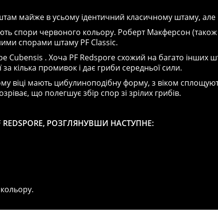
 штам майже в усьому ідентичний класичному штаму, але 
ляють спори червоного кольору. Роберт Макферсон (також 
ними спорами штаму PF Classic.
ybe Cubensis . Хоча PF Redspore схожий на багато інших 
 за кілька промивок і дає гриби середньої сили.
му віці мають цибулиноподібну форму, з віком сплощують
ріває, що полегшує збір спор зі зрілих грибів.
F REDSPORE, РОЗГЛЯНУВШИ НАСТУПНЕ:
 кольору.