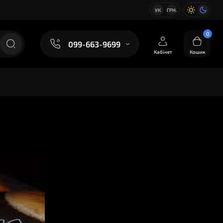
УК
ГРН.
0
099-663-9699
Кабінет
Кошик