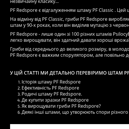
незвичайну класику...
PF Redspore є відгалуженням штаму PF Classic . Цей
На відміну від PF Classic, гриби PF Redspore вироб
штам у 90-х роках, коли він виділив мутацію з черво
PF Redspore - лише один зі 100 різних штамів Psiloc
легко вирощувати, він здатний давати хороші врожаї
Гриби від середнього до великого розміру, в молодо
PF Redspore є важким спорулятором, але повільно доз
У ЦІЙ СТАТТІ МИ ДЕТАЛЬНО ПЕРЕВІРИМО ШТАМ P
Історія штаму PF Redspore
Ефективність PF Redspore
Родичі штаму PF Redspore.
Де купити зразки PF Redspore
Як вирощувати гриби PF Redspore?
Деякі інші штами, що утворюють спори різного