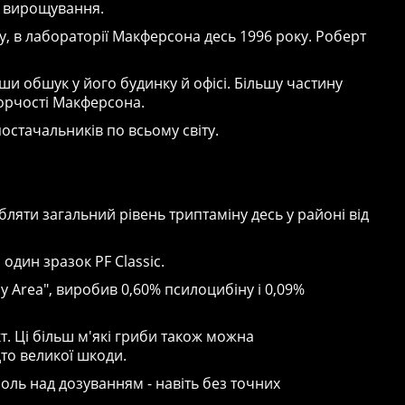
і вирощування.
, в лабораторії Макферсона десь 1996 року. Роберт
и обшук у його будинку й офісі. Більшу частину
ворчості Макферсона.
 постачальників по всьому світу.
бляти загальний рівень триптаміну десь у районі від
один зразок PF Classic.
y Area", виробив 0,60% псилоцибіну і 0,09%
. Ці більш м'які гриби також можна
дто великої шкоди.
оль над дозуванням - навіть без точних