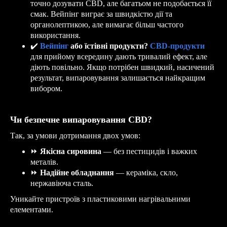
точно дозувати CBD, але багатьом не подобається її
смак. Вейпінг виграє за швидкістю дії та
органолептикою, але вимагає більш частого
використання.
✔
️
Вейпінг
або їстівні продукти?
CBD-продукти
для прийому всередину дають тривалий ефект, але
діють повільно. Якщо потрібен швидкий, насичений
результат, випаровування залишається найкращим
вибором.
Чи безпечне випаровування CBD?
Так, за умови дотримання двох умов:
⏩
Якісна сировина
— без пестицидів і важких
металів.
⏩
Надійне обладнання
— кераміка, скло,
нержавіюча сталь.
Уникайте пристроїв з пластиковими нагрівальними
елементами.