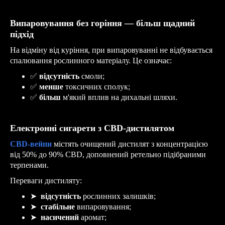
Випаровування без горіння — більш щадний
підхід
На відміну від куріння, при випаровуванні не відбувається
спалювання рослинного матеріалу. Це означає:
✅
відсутність
смоли;
✅
менше
токсичних сполук;
✅
більш
м'який вплив на дихальні шляхи.
Електронні сигарети з CBD-дистилятом
CBD-вейпи
містять очищений дистилят з концентрацією
від 50% до 90% CBD, доповнений ретельно підібраними
терпенами.
Переваги дистиляту:
➤
відсутність
рослинних залишків;
➤
стабільне
випаровування;
➤
насичений
аромат;