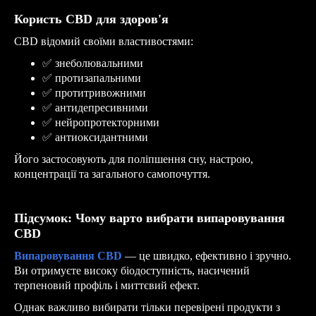
Користь CBD для здоров'я
CBD відомий своїми властивостями:
✅
знеболювальними
✅
протизапальними
✅
протитривожними
✅
антидепресивними
✅
нейропротекторними
✅
антиоксидантними
Його застосовують для поліпшення сну, настрою,
концентрації та загального самопочуття.
Підсумок: Чому варто вибрати випаровування
CBD
Випаровування CBD
— це швидко, ефективно і зручно.
Ви отримуєте високу біодоступність, насичений
терпеновий профіль і миттєвий ефект.
Однак важливо вибирати тільки перевірені продукти з