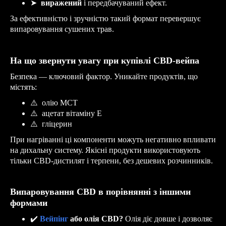
➤
виражений
і передбачуваний ефект.
За ефективністю і зручністю такий формат перевершує
випаровування сушених трав.
На що звернути увагу при купівлі CBD-вейпа
Безпека — ключовий фактор. Уникайте продуктів, що
містять:
⚠
олію MCT
⚠
ацетат вітаміну E
⚠
гліцерин
При нагріванні ці компоненти можуть негативно впливати
на дихальну систему. Якісні продукти використовують
тільки CBD-дистилят і терпени, без дешевих розчинників.
Випаровування CBD в порівнянні з іншими
формами
✔
️
Вейпінг
або олія CBD?
Олія діє довше і дозволяє