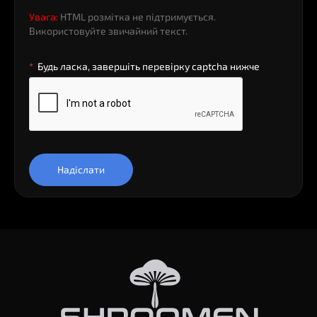
Увага:
HTML розмітка не підтримується.
Використовуйте звичайний текст.
Будь ласка, завершіть перевірку captcha нижче
Надіслати