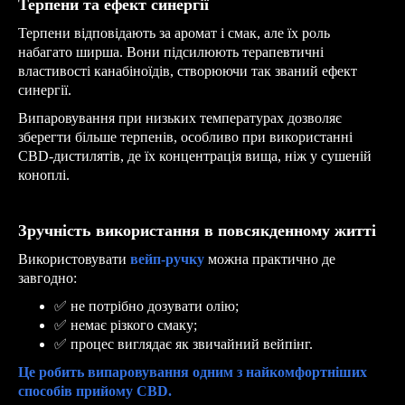
Терпени та ефект синергії
Терпени відповідають за аромат і смак, але їх роль
набагато ширша. Вони підсилюють терапевтичні
властивості канабіноїдів, створюючи так званий ефект
синергії.
Випаровування при низьких температурах дозволяє
зберегти більше терпенів, особливо при використанні
CBD-дистилятів, де їх концентрація вища, ніж у сушеній
коноплі.
Зручність використання в повсякденному житті
Використовувати
вейп-ручку
можна практично де
завгодно:
✅
не потрібно дозувати олію;
✅
немає різкого смаку;
✅
процес виглядає як звичайний вейпінг.
Це робить випаровування одним з найкомфортніших
способів прийому CBD.