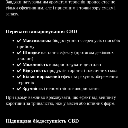
Завдяки натуральним ароматам терпенів процес стає не
тільки ефективним, але і приємним з точки зору смаку і
запаху.
Переваги випаровування CBD
✔
️
Максимальна
біодоступність серед усіх способів
прийому
✔
️
Швидке
настання ефекту (протягом декількох
хвилин)
✔
️
Можливість
використовувати дистилят
✔
️
Відсутність
продуктів горіння і токсичних смол
✔
️
Більш виражений
ефект за рахунок збереження
терпенів
✔
️
Зручність
і непомітність використання
При цьому важливо враховувати, що ефект від вейпінгу
коротший за тривалістю, ніж у масел або їстівних форм.
Підвищена біодоступність CBD