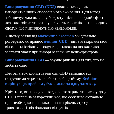
Випаровування CBD (КБД)
вважається одним з
найефективніших способів його вживання. Цей метод
забезпечує максимальну біодоступність, швидкий ефект і
дозволяє зберегти велику кількість терпенів — природних
сполук, що підсилюють дію канабіноїдів.
У цьому огляді від
магазину Shroomen
ми детально
розберемо, як працює
вейпінг CBD
, чим він відрізняється
від олій та їстівних продуктів, а також на що важливо
звертати увагу при виборі безпечних вейп-пристроїв.
Випаровування CBD
— зручне рішення для тих, хто не
любить олію
Для багатьох користувачів олії CBD виявляються
незручними через смак або спосіб прийому.
Вейпінг
вирішує цю проблему буквально за одну затяжку.
Крім того, випаровування дозволяє отримати високу дозу
CBD і терпенів за короткий час, що особливо актуально
при необхідності швидко знизити рівень стресу,
тривожності або больових відчуттів.