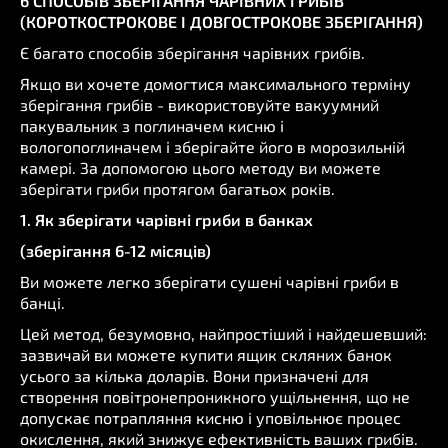
6 СПОСОБІВ ЗБЕРІГАННЯ ЧАРІВНИХ ГРИБІВ
(КОРОТКОСТРОКОВЕ І ДОВГОСТРОКОВЕ ЗБЕРІГАННЯ)
Є багато способів зберігання чарівних грибів.
Якщо ви хочете домогтися максимального терміну
зберігання грибів - використовуйте вакуумний
пакувальник з поглиначем кисню і
вологопоглиначем і зберігайте його в морозильній
камері. За допомогою цього методу ви можете
зберігати гриби протягом багатьох років.
1. Як зберігати чарівні гриби в банках
(зберігання 6-12 місяців)
Ви можете легко зберігати сушені чарівні гриби в
банці.
Цей метод, безумовно, найпростіший і найдешевший:
зазвичай ви можете купити ящик скляних банок
усього за кілька доларів. Вони призначені для
створення повітронепроникного ущільнення, що не
допускає потрапляння кисню і уповільнює процес
окислення, який знижує ефективність ваших грибів.