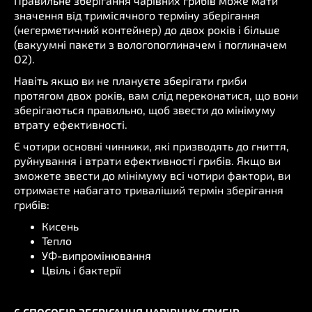
Правильне зберігання чарівних грибів може мати
значення від тримісячного терміну зберігання
(негерметичний контейнер) до двох років і більше
(вакуумні пакети з вологопоглиначем і поглиначем
O2).
Навіть якщо ви не плануєте зберігати гриби
протягом двох років, вам слід переконатися, що вони
зберігаються правильно, щоб звести до мінімуму
втрату ефективності.
Є чотири основні чинники, які призводять до гниття,
руйнування і втрати ефективності грибів. Якщо ви
зможете звести до мінімуму всі чотири фактори, ви
отримаєте набагато триваліший термін зберігання
грибів:
Кисень
Тепло
УФ-випромінювання
Цвіль і бактерії