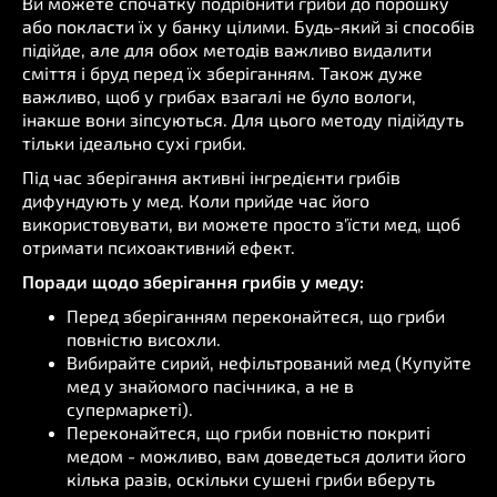
Ви можете спочатку подрібнити гриби до порошку
або покласти їх у банку цілими. Будь-який зі способів
підійде, але для обох методів важливо видалити
сміття і бруд перед їх зберіганням. Також дуже
важливо, щоб у грибах взагалі не було вологи,
інакше вони зіпсуються. Для цього методу підійдуть
тільки ідеально сухі гриби.
Під час зберігання активні інгредієнти грибів
дифундують у мед. Коли прийде час його
використовувати, ви можете просто з'їсти мед, щоб
отримати психоактивний ефект.
Поради щодо зберігання грибів у меду:
Перед зберіганням переконайтеся, що гриби
повністю висохли.
Вибирайте сирий, нефільтрований мед (Купуйте
мед у знайомого пасічника, а не в
супермаркеті).
Переконайтеся, що гриби повністю покриті
медом - можливо, вам доведеться долити його
кілька разів, оскільки сушені гриби вберуть