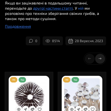
Якщо ви зацікавлені в подальшому читанні,
переходьте до
другої частини статті
. У
ній
ми
розповімо про техніки зберігання свіжих грибів, а
також про методи сушіння.
Продовження
0
8514
28 Вересня, 2023
Hit
Top
Hit
Top