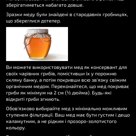
зберігатиметься набагато довше.
Зразки меду були знайдені в стародавніх гробницях,
що збереглися дотепер.
Ви можете використовувати мед як консервант для
своїх чарівних грибів, помістивши їх у порожню
скляну банку, а потім покривши всю зв'язку свіжим
органічним медом. Переконайтеся, що мед покриває
гриби як мінімум на 2 см (½ дюйма). Будь-які
відкриті гриби згниють.
Обов'язково вибирайте мед з мінімально можливим
ступенем фільтрації. Ваш мед має бути густим і дещо
каламутним, а не рідким і прозоро-золотистого
кольору.