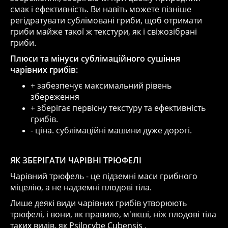
смак і ефективність. Ви навіть можете пізніше
регідратувати сублімовані гриби, щоб отримати
гриби майже такої ж текстури, як і свіжозібрані
гриби.
Плюси та мінуси сублімаційного сушіння
чарівних грибів:
+ забезпечує максимальний рівень
збереження
+ зберігає первісну текстуру та ефективність
грибів.
- ціна. сублімаційні машини дуже дорогі.
ЯК ЗБЕРІГАТИ ЧАРІВНІ ТРЮФЕЛІ
Чарівний трюфель - це підземні маси грибного
міцелію, а не надземні плодові тіла.
Лише деякі види чарівних грибів утворюють
трюфелі, і вони, як правило, м'якші, ніж плодові тіла
таких видів, як Psilocybe Cubensis .