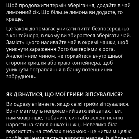
Щоб продовжити термін зберігання, додайте в чай
лимонний сік. Що більше лимона ви додасте, то
краще.
Це також допомагає уникати пиття безпосередньо
з контейнера, в якому ви збираєтеся зберігати чай.
Замість цього наливайте чай в окремі чашки, щоб
уникнути зараження його бактеріями з рота.
Аналогічним чином, не торкайтеся внутрішньої
сторони кришки або краю контейнера, щоб
уникнути потрапляння в банку потенційних
забруднень.
ЯК ДІЗНАТИСЯ, ЩО МОЇ ГРИБИ ЗІПСУВАЛИСЯ?
Ви одразу впізнаєте, якщо свіжі гриби зіпсувалися.
Вони матимуть неприємний затхлий запах, і ви,
найімовірніше, побачите сині або зелені нечіткі
нарости на капелюшках і ніжці. Невелика біла
ворсистість на стеблах є нормою - це нитки міцелію
грибів, які намагаються вирости назовні із зібраних