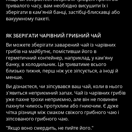
тривалого часу, вам необхідно висушити їх і
зберігати в кам'яній банці, застібці-блискавці або
вакуумному пакеті.
ЯК ЗБЕРІГАТИ ЧАРІВНИЙ ГРИБНИЙ ЧАЙ
Ви можете зберігати заварений чай із чарівних
грибів на майбутнє, помістивши його в
герметичний контейнер, наприклад, у кам'яну
банку, в холодильник. Це триватиме всього
близько тижня, перш ніж усе зіпсується, а іноді й
менше.
Ви дізнаєтеся, чи зіпсувався ваш чай, коли в нього
з'явиться неприємний запах. Чай із чарівних грибів
уже пахне трохи неприємно, але він не повинен
пахнути чимось протухлим або гниючим. Є дуже
чітка різниця між смаком свіжого грибного чаю і
зіпсованого грибного чаю.
"Якщо воно смердить, не пийте його."