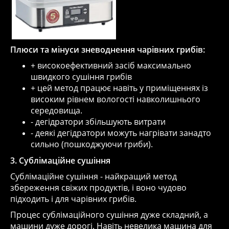
Плюси та мінуси зневоднення чарівних грибів:
+ високоефективний засіб максимально
швидкого сушіння грибів
+ цей метод працює навіть у приміщеннях із
високим рівнем вологості навколишнього
середовища.
- дегідратори збільшують витрати
- деякі дегідратори можуть нагрівати занадто
сильно (пошкоджуючи гриби).
3. Сублімаційне сушіння
Сублімаційне сушіння - найкращий метод
збереження свіжих продуктів, і воно чудово
підходить і для чарівних грибів.
Процес сублімаційного сушіння дуже складний, а
машини дуже дорогі. Навіть невелика машина для