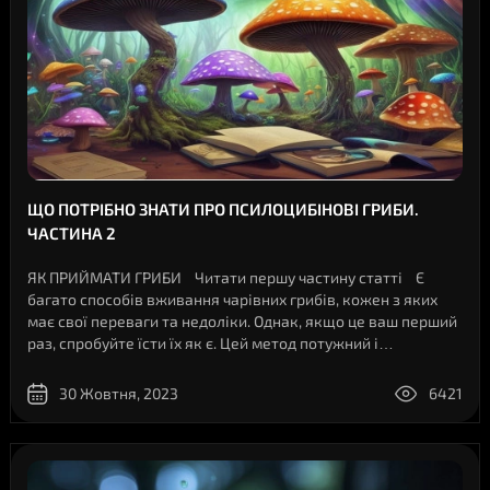
ЩО ПОТРІБНО ЗНАТИ ПРО ПСИЛОЦИБІНОВІ ГРИБИ.
ЧАСТИНА 2
ЯК ПРИЙМАТИ ГРИБИ Читати першу частину статті Є
багато способів вживання чарівних грибів, кожен з яких
має свої переваги та недоліки. Однак, якщо це ваш перший
раз, спробуйте їсти їх як є. Цей метод потужний і
надійний.ЦІЛА ФОРМА - СВІЖА АБО СУШЕНАВи ..
30 Жовтня, 2023
6421