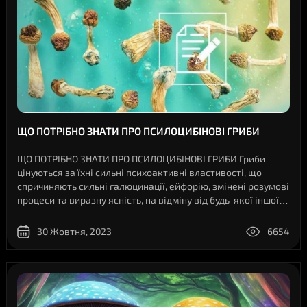
ЩО ПОТРІБНО ЗНАТИ ПРО ПСИЛОЦИБІНОВІ ГРИБИ
ЩО ПОТРІБНО ЗНАТИ ПРО ПСИЛОЦИБІНОВІ ГРИБИ Гриби
цінуються за їхні сильні психоактивні властивості, що
спричиняють сильні галюцинації, ейфорію, змінені розумові
процеси та виразну ясність, на відміну від будь-якої іншої
речовини. Нижче ми детально розглянемо чарівні гриби,
їхнє різне застосування,..
30 Жовтня, 2023
6654