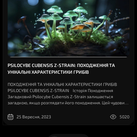
PSILOCYBE CUBENSIS Z-STRAIN: ПОХОДЖЕННЯ ТА
УНІКАЛЬНІ ХАРАКТЕРИСТИКИ ГРИБІВ
ПОХОДЖЕННЯ ТА УНІКАЛЬНІ ХАРАКТЕРИСТИКИ ГРИБІВ
PSILOCYBE CUBENSIS Z-STRAIN Історія Походження
Загадковий Psilocybe Cubensis Z-Strain залишається
загадкою, якщо розглядати його походження. Цей чудовий
гриб був виведений у лабораторії селекціонерами, і їхні
мудрі руки залишили сл..
25 Вересня, 2023
5020