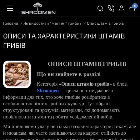
0
Головна
Як виростити "магічні" гриби?
Опис штамів грибів
ОПИСИ ТА ХАРАКТЕРИСТИКИ ШТАМІВ
ГРИБІВ
ОПИСИ ШТАМІВ ГРИБІВ
Що ви знайдете в розділі
Категорія
«Описи штамів грибів»
в блозі
Shroomen
— це експертне джерело
інформації для тих, хто хоче глибше розібратися в
особливостях різних грибних культур. Тут зібрані
структуровані та зрозумілі матеріали, які допомагають
порівнювати штами та робити усвідомлений вибір.
Ми приділяємо увагу не тільки базовим характеристикам, але
й нюансам, які часто залишаються за кадром: стійкість до
умов середовища, швидкість розвитку, візуальні особливості