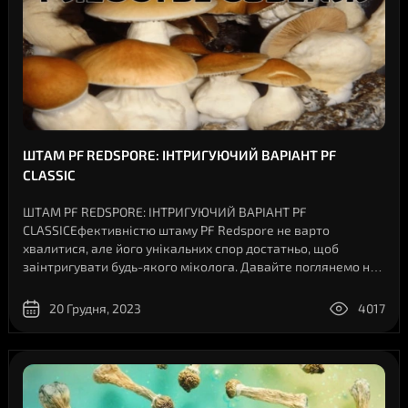
ШТАМ PF REDSPORE: ІНТРИГУЮЧИЙ ВАРІАНТ PF
CLASSIC
ШТАМ PF REDSPORE: ІНТРИГУЮЧИЙ ВАРІАНТ PF
CLASSICЕфективністю штаму PF Redspore не варто
хвалитися, але його унікальних спор достатньо, щоб
заінтригувати будь-якого міколога. Давайте поглянемо на
цю незвичайну класику...PF Redspore є відгалуженням
штаму PF Classic . Цей штам майже в усьому іденти..
20 Грудня, 2023
4017