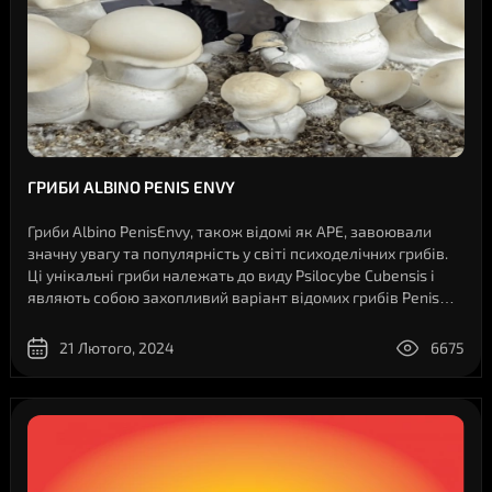
ГРИБИ ALBINO PENIS ENVY
Гриби Albino PenisEnvy, також відомі як APE, завоювали
значну увагу та популярність у світі психоделічних грибів.
Ці унікальні гриби належать до виду Psilocybe Cubensis і
являють собою захопливий варіант відомих грибів Penis
Envy. Гриби Albino Penis Envy своїм незвичайним зовнішнім
виглядом і пот..
21 Лютого, 2024
6675