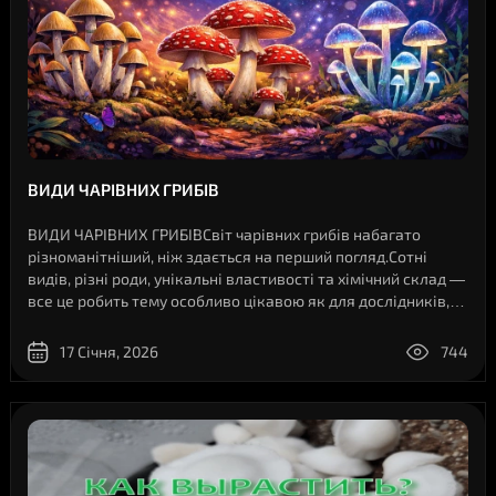
ВИДИ ЧАРІВНИХ ГРИБІВ
ВИДИ ЧАРІВНИХ ГРИБІВСвіт чарівних грибів набагато
різноманітніший, ніж здається на перший погляд.Сотні
видів, різні роди, унікальні властивості та хімічний склад —
все це робить тему особливо цікавою як для дослідників,
так і для ентузіастів мікології.У цій статті ми розберемося,
скільки існує ча..
17 Січня, 2026
744