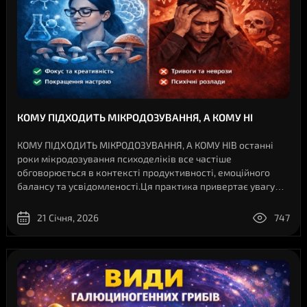
КОМУ ПІДХОДИТЬ МІКРОДОЗУВАННЯ, А КОМУ НІ
КОМУ ПІДХОДИТЬ МІКРОДОЗУВАННЯ, А КОМУ НІВ останні
роки мікродозування психоделіків все частіше
обговорюється в контексті продуктивності, емоційного
балансу та усвідомленості.Ця практика привертає увагу
підприємців, творчих людей і тих, хто перебуває в пошуку
внутрішньої рівноваги.У статті розгляд..
21 Січня, 2026
747