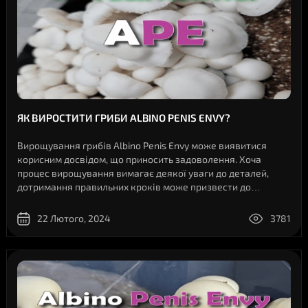
ЯК ВИРОСТИТИ ГРИБИ ALBINO PENIS ENVY?
Вирощування грибів Albino Penis Envy може виявитися
корисним досвідом, що приносить задоволення. Хоча
процес вирощування вимагає деякої уваги до деталей,
дотримання правильних кроків може призвести до
успішного росту грибів. У цій статті ми опишемо основні
етапи вирощування грибів Albino Penis E..
22 Лютого, 2024
3781