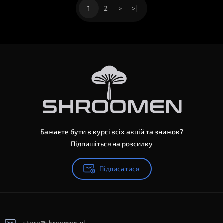
1
2
>
>|
Бажаєте бути в курсі всіх акцій та знижок?
Підпишіться на розсилку
Підписатися
store@shroomen.nl