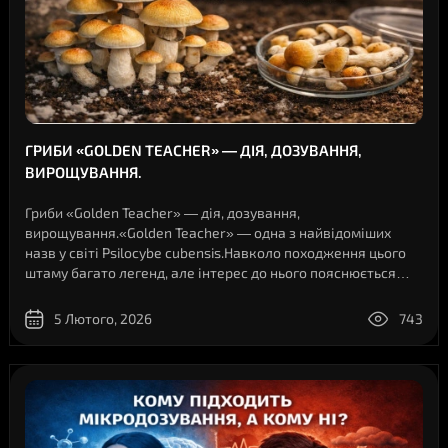
ГРИБИ «GOLDEN TEACHER» — ДІЯ, ДОЗУВАННЯ,
ВИРОЩУВАННЯ.
Гриби «Golden Teacher» — дія, дозування,
вирощування.«Golden Teacher» — одна з найвідоміших
назв у світі Psilocybe cubensis.Навколо походження цього
штаму багато легенд, але інтерес до нього пояснюється
простіше: він добре вивчений, легко розпізнається за
морфологічними ознаками і часто згадуєть..
5 Лютого, 2026
743