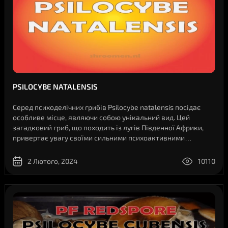
PSILOCYBE NATALENSIS
Серед психоделічних грибів Psilocybe natalensis посідає
особливе місце, являючи собою унікальний вид. Цей
загадковий гриб, що походить із лугів Південної Африки,
привертає увагу своїми сильними психоактивними
властивостями. Досліджуючи Psilocybe natalensis, ми
відкриваємо історію, насичену культ..
2 Лютого, 2024
10110